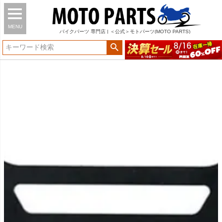
MENU
バイク
パーツ
専門店 | ＜公式＞モトパーツ(MOTO PARTS)