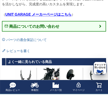
を活かしながら、完成度の高いカスタムを実現します。

UNIT GARAGE メーカーページはこちら
（
）
商品についてのお問い合わせ
パーツの適合保証について
レビューを書く
よく一緒に見られている商品
BMW F900GS ラ
BMW CE02 フロ
BMW CE02 バー
BMW CE02 リア
商品レビュー
車種別
メーカー別
マイページ
カート
ゲッジラック パ
ントラゲッジラ
エンドミラー 左
ラック ブラック
ッセンジャーグ
ック ユニットガ
右SET ユニット
ユニットガレー
¥ 79,700(税込)
¥ 33,400(税込)
¥ 63,900(税込)
¥ 69,900(税込)
リップ付き アト
レージ
ガレージ
ジ
ラストップケー
ス用ブラックー