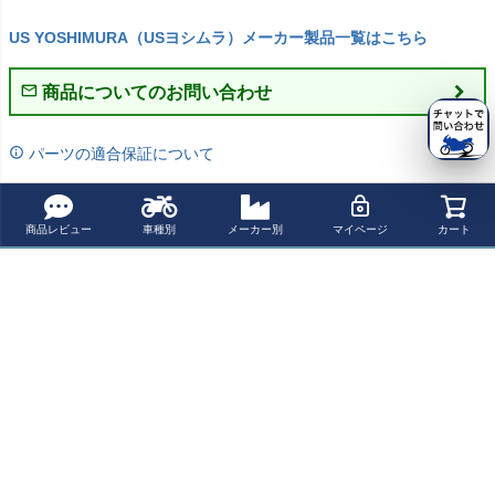
US YOSHIMURA（USヨシムラ）メーカー製品一覧はこちら
商品についてのお問い合わせ
パーツの適合保証について
レビューを書く
商品レビュー
車種別
メーカー別
マイページ
カート
よく一緒に見られている商品
ヨシムラUSA ア
ヨシムラUSA AT
Akrapovic(アク
カワサキ ZX-10
ルファ レース ス
2 レース ステン
ラポヴィッチ)・
R 2017-20 スリ
テンレス 3/4 マ
レス 3/4 エキゾ
スリップオンマ
ップオンマフラ
¥ 157,800(税込)
¥ 172,900(税込)
¥ 247,200(税込)
¥ 100,300(税込)
フラー カワサキ
ースト マフラー
フラー・カーボ
ー カーボン "TRI
ZX-10R/RR
カワサキ ZX-10
ン・ZX10-R・16
-OVAL" コブラス
R/RR
-
ポーツ
最近チェックした商品