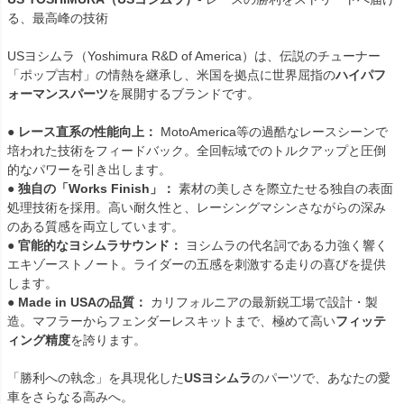
る、最高峰の技術

USヨシムラ（Yoshimura R&D of America）は、伝説のチューナー
「ポップ吉村」の情熱を継承し、米国を拠点に世界屈指の
ハイパフ
ォーマンスパーツ
を展開するブランドです。

● 
レース直系の性能向上：
 MotoAmerica等の過酷なレースシーンで
培われた技術をフィードバック。全回転域でのトルクアップと圧倒
的なパワーを引き出します。

● 
独自の「Works Finish」：
 素材の美しさを際立たせる独自の表面
処理技術を採用。高い耐久性と、レーシングマシンさながらの深み
のある質感を両立しています。

● 
官能的なヨシムラサウンド：
 ヨシムラの代名詞である力強く響く
エキゾーストノート。ライダーの五感を刺激する走りの喜びを提供
します。

● 
Made in USAの品質：
 カリフォルニアの最新鋭工場で設計・製
造。マフラーからフェンダーレスキットまで、極めて高い
フィッテ
ィング精度
を誇ります。

「勝利への執念」を具現化した
USヨシムラ
のパーツで、あなたの愛
車をさらなる高みへ。
