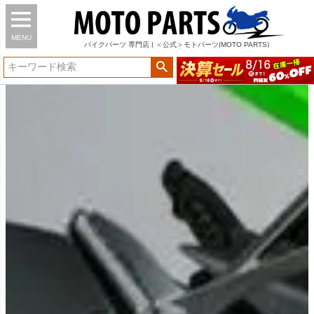
MENU
バイク
パーツ
専門店 | ＜公式＞モトパーツ(MOTO PARTS)