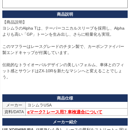
【商品説明】

ヨシムラのAlpha Tは、テーパーコニカルスリーブを採用し、Alpha
よりも高い「GP」トーンを生み出し、さらに軽量化も実現。

このマフラーはレースグレードのチタン製で、カーボンファイバー
製エンドキャップが付属しています。

伝統的なトライオーバルデザインの美しいフォルム、車体とのフィ
ット感とサウンドはZX-10Rを新たなマシンへと変えることでしょ
う。

メーカー
ヨシムラUSA
資料/DATA
eマーク? レース用? 車検適合について
US YOSHIMURA（USヨシムラ）
- レースの勝利をストリートへ届け