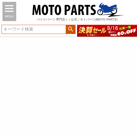
MENU
バイク
パーツ
専門店 | ＜公式＞モトパーツ(MOTO PARTS)