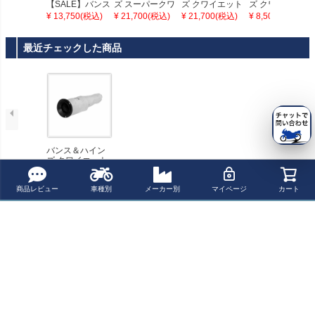
【SALE】バンス
ズ スーパークワ
ズ クワイエット
ズ クワイエット
＆ハインズ HI-O
イエットバッフ
バッフル ショー
バッフル Twin Sl
¥ 13,750(税込)
¥ 21,700(税込)
¥ 21,700(税込)
¥ 8,500(税込)
UTPUT用消音バ
ル ショートショ
トショット、ビ
ash用
ッフル
ット、ビッグシ
ッグショット他
ョット他用
用
最近チェックした商品
バンス＆ハイン
ズ クワイエット
バッフル プロパ
イプ用
商品レビュー
車種別
メーカー別
マイページ
カート
ペー
ジト
新規会員登録でお得に便利にお買い物
ップ
へ
ポイントプレゼント