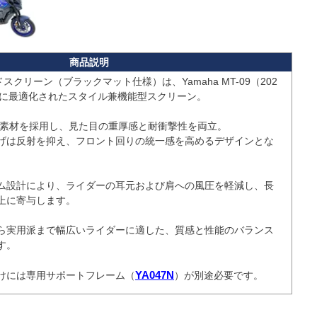
ドスクリーン（ブラックマット仕様）は、Yamaha MT-09（202
向けに最適化されたスタイル兼機能型スクリーン。

A素材を採用し、見た目の重厚感と耐衝撃性を両立。

げは反射を抑え、フロント回りの統一感を高めるデザインとな
ム設計により、ライダーの耳元および肩への風圧を軽減し、長
上に寄与します。

ら実用派まで幅広いライダーに適した、質感と性能のバランス
。

けには専用サポートフレーム（
YA047N
）が別途必要です。