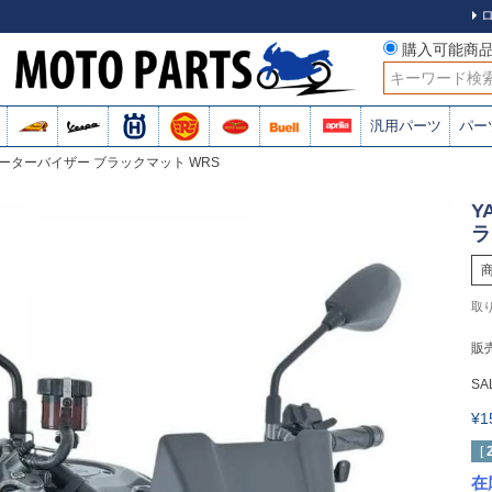
購入可能商
検索
汎用パーツ
パー
4-) メーターバイザー ブラックマット WRS
Y
ラ
販
SA
¥
[
在