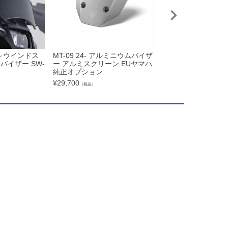
24～ウインドス
MT-09 24- アルミニウムバイザ
MRA スポーツスクリ
バイザー SW-
ー アルミスクリーン EUヤマハ
M ブラック YAMAHA 
純正オプション
24)
¥
29,700
¥
22,880
（税込）
（税込）