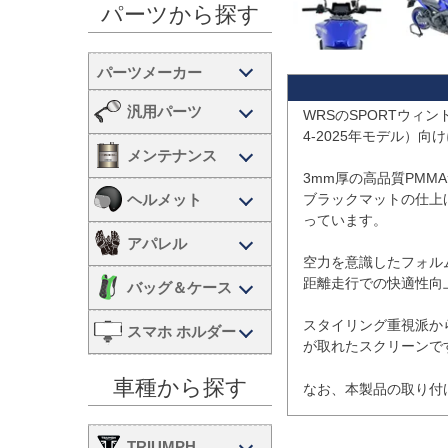
パーツから探す
汎用パーツ
WRSのSPORTウィン
4-2025年モデル）
メンテナンス
3mm厚の高品質PMM
ヘルメット
ブラックマットの仕上
っています。

アパレル
空力を意識したフォル
距離走行での快適性向
バッグ＆ケース
スタイリング重視派か
スマホ ホルダー
が取れたスクリーンです
車種から探す
なお、本製品の取り付
TRIUMPH