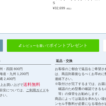
S
¥
32,699
（税込）
ポイントプレゼント
レビューを書いて
料
返品・交換
・四国 800円
お客様のご都合で返品をご希望さ
九州 1,200円
は、商品到着後なるべくお早めに
,400円
連絡下さい。
※取付けが完了するまでは、お届
送料無料
円以上お買い上げで
確認のため型番の確認できるも
目安については、
ご利用ガイド
を
等）の保管をお勧めします。
さい。
商品によっては返品を承れない場
ンセル手数料が必要になる場合が