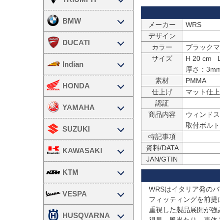
BMW
メーカー
WRS
デザイン
DUCATI
カラー
ブラックマ
サイズ
H 20 cm   L
Indian
厚さ：3m
素材
PMMA
HONDA
仕上げ
マット仕上
認証
YAMAHA
商品内容
ウィンドス
取付ボルト
SUZUKI
特記事項
資料/DATA
KAWASAKI
JAN/GTIN
KTM
WRSはイタリア発の
VESPA
フィッティングを前提
重視した製品展開が強み
HUSQVARNA