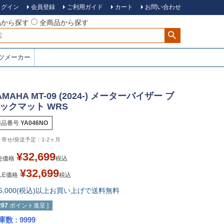
ログイン
会員登録
ご利用ガイド
カート
お問い合わせ
品から探す
全商品から探す
ツメーカー
AMAHA MT-09 (2024-) メーターバイザー ブ
ックマット WRS
商品番号
YA046NO
1-2ヶ月
¥
32,699
売価格
税込
¥
32,699
LE価格
税込
15,000(税込)以上お買い上げで送料無料
297
ポイント進呈 ]
庫数
9999