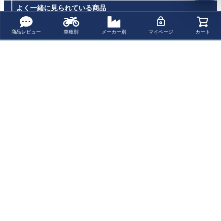
よく一緒に見られている商品
商品レビュー
車種別
メーカー別
マイページ
カート
BMW F900R/XR
REMUS HYPER
Z650RS KOITO
MT-09, Tracer 9/
19- フェンダー
CONE スリップ
ヘッドライト ク
GT 2021～ エン
レスキット ニュ
オン・マフラー
リア 旧車スタイ
ジンガード ブラ
¥ 41,100(税込)
¥ 105,300(税込)
¥ 22,000(税込)
¥ 52,800(税込)
ーレイジサイク
ステンレスブラ
ル ARCHI
ック ヘプコ＆ベ
ルズ
ック レース CB1
ッカー
000R 18- 05678
最近チェックした商品
3 257118
F900XR シール
ド スクリーン ス
モーク "マラソ
ン" ワンダーリッ
ヒ