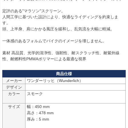
定評のある"マラソン"スクリーン。

人間工学に基づいた設計により、快適なライディングを約束しま
す。

頭、上半身、肩にかかる風圧を緩和し、乱気流を大幅に軽減。

一体感のあるフォルムでバイクのイメージを壊しません。

素材 高品質、光学的清浄性、強靭性、耐スクラッチ性、耐紫外線
メーカー
ワンダーリッヒ（Wunderlich）
デザイン
カラー
スモーク

サイズ
幅：450 mm

高さ：478 mm

厚み：5 mm
