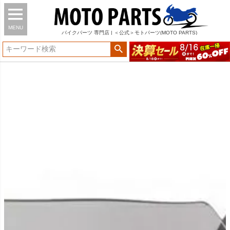
MENU
バイク
パーツ
専門店 | ＜公式＞モトパーツ(MOTO PARTS)