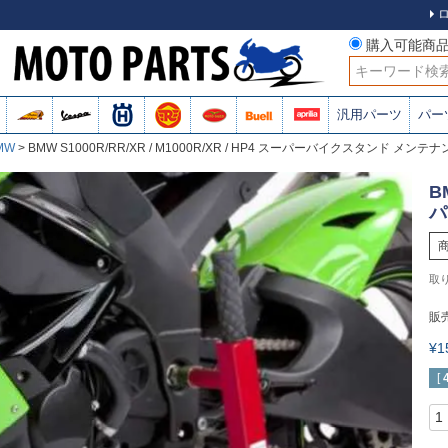
購入可能商
検索
汎用パーツ
パー
MW
BMW S1000R/RR/XR / M1000R/XR / HP4 スーパーバイクスタンド メン
B
パ
販
¥
[