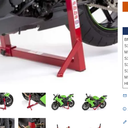
B
S
M
S
S
S
M
H