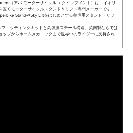
e Equipment（アバ モーターサイクル エクイップメント）は、イギリ
を置くモーターサイクルスタンド＆リフト専門メーカーです。

erbike StandやSky Liftをはじめとする整備用スタンド・リフ


するフィッティングキットと高強度スチール構造、英国製ならでは
ョップからホームメカニックまで世界中のライダーに支持され