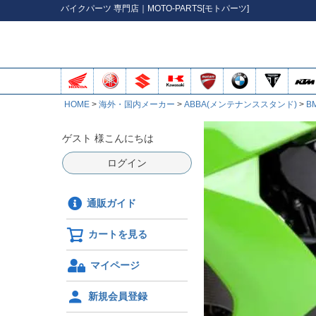
バイク
パーツ
専門店｜MOTO-PARTS[モトパーツ]
HOME
海外・国内メーカー
ABBA(メンテナンススタンド)
B
ゲスト 様こんにちは
ログイン
通販ガイド
カートを見る
マイページ
新規会員登録