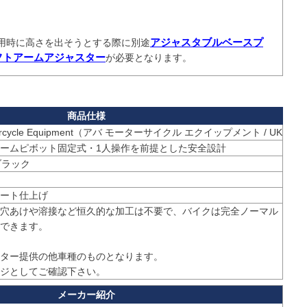


アジャスタブルベースプ
用時に高さを出そうとする際に別途
フトアームアジャスター
が必要となります。
torcycle Equipment（アバ モーターサイクル エクイップメント / UK
ームピボット固定式・1人操作を前提とした安全設計
ブラック
ート仕上げ
穴あけや溶接など恒久的な加工は不要で、バイクは完全ノーマル
できます。

ター提供の他車種のものとなります。

ジとしてご確認下さい。