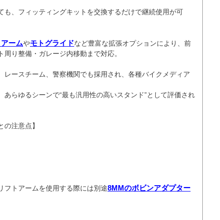
ても、フィッティングキットを交換するだけで継続使用が可
トアーム
モトグライド
や
など豊富な拡張オプションにより、前
ト周り整備・ガレージ内移動まで対応。

、レースチーム、警察機関でも採用され、各種バイクメディア


、あらゆるシーンで“最も汎用性の高いスタンド”として評価され
の注意点】

8MMのボビンアダプター
リフトアームを使用する際には別途