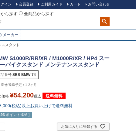
ログイン
会員登録
ご利用ガイド
カート
お問い合わせ
品から探す
全商品から探す
ツメーカー
テナンススタンド
MW S1000R/RR/XR / M1000R/XR / HP4 スー
ーバイクスタンド メンテナンススタンド
商品番号
SBS-BMW-74
1-2ヶ月
¥
54,200
送料無料
売価格
税込
15,000(税込)以上お買い上げで送料無料
493
ポイント進呈 ]
お気に入りに登録する