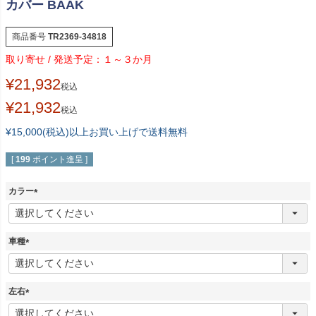
カバー BAAK
商品番号
TR2369-34818
１～３か月
¥
21,932
税込
¥
21,932
税込
¥15,000(税込)以上お買い上げで送料無料
[
199
ポイント進呈 ]
カラー
(
必
須
車種
)
(
必
須
左右
)
(