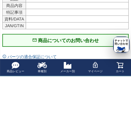
商品内容
特記事項
資料/DATA
JAN/GTIN
商品についてのお問い合わせ
パーツの適合保証について
レビューを書く
商品レビュー
車種別
メーカー別
マイページ
カート
よく一緒に見られている商品
トライアンフ ボ
トライアンフ ス
ラッシュカスタ
モトトリオ（Mot
ンネビルT100/1
トリートツイン/
ム 水冷 ボンネビ
oTrio）ストリー
20 マトリッシ サ
ストリートカッ
ル バッグ付サイ
トツイン/ストリ
¥ 42,599(税込)
¥ 13,999(税込)
¥ 54,700(税込)
¥ 56,001(税込)
イドカバー 左右
プ/T100 インテ
ドカバー シルバ
ートカップ サイ