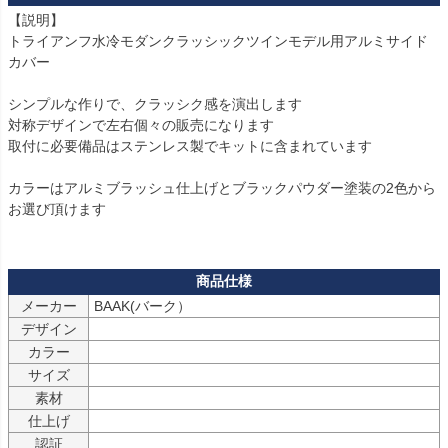
【説明】

トライアンフ水冷モダンクラッシックツインモデル用アルミサイド
カバー

シンプルな作りで、クラッシク感を演出します

対称デザインで左右個々の販売になります

取付に必要備品はステンレス製でキットに含まれています

カラーはアルミブラッシュ仕上げとブラックパウダー塗装の2色から
お選び頂けます

メーカー
BAAK(バーク）
デザイン
カラー
サイズ
素材
仕上げ
認証