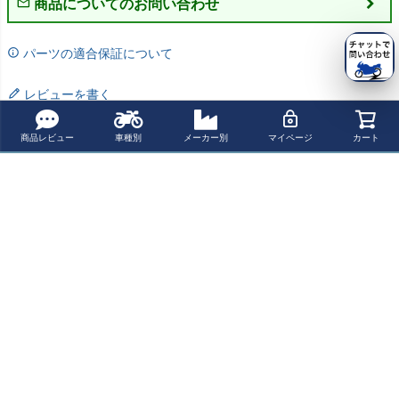
商品についてのお問い合わせ
パーツの適合保証について
レビューを書く
よく一緒に見られている商品
商品レビュー
車種別
メーカー別
マイページ
カート
HONDA VT750
BARON 1-1/4"
Rox Speed FX
COBRA スラッ
Shadow フルエ
コングハンドル
パトリオットシ
シュカット V-Sta
キゾーストマフ
バー 18"キング
リーズ ピボッテ
r 650 06-10
¥ 260,920(税込)
¥ 81,070(税込)
¥ 39,200(税込)
¥ 126,720(税込)
ラー(キャタライ
コング クローム
ィングライザー
ザー付) (2-2) Do
1"ハンドル用
uble Groove シ
2"UP クローム
最近チェックした商品
ルバー FALCON