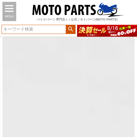
MENU
バイク
パーツ
専門店 | ＜公式＞モトパーツ(MOTO PARTS)