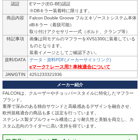
認証
Eマーク(EG-BE)認証

※DBキラー装着時に限ります。
商品内容
Falcon Double Groove フルエキゾーストシステム本体

dBキラー（着脱可能）

取り付けアクセサリー一式（ボルト、クランプ等）
特記事項
画像は同モデルのマフラーをXVS1300に装着している
ものとなります。

装着イメージとしてご確認下さい。
資料/DATA
データ・資料PDF(メーカーサイトリンク)
eマーク? レース用? 車検適合について
JAN/GTIN
4251233321936
FALCONは、クルーザーやチョッパースタイルに特化したマフラー
ブランド。

重厚で深みのある独自サウンドと高級感あるデザインを融合させ、
欧州規格適合の商品も多く設定を行っています。

ステンレス製ダブルウォール構造により耐久性と美観を両立し、カ
スタム志向のライダーに高い支持を得ています。