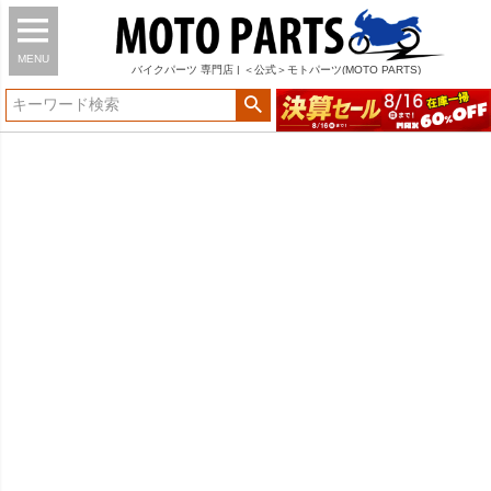
MENU
バイク
パーツ
専門店 | ＜公式＞モトパーツ(MOTO PARTS)