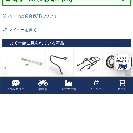
パーツの適合保証について
レビューを書く
よく一緒に見られている商品
ロイヤルエンフ
【純正】ロイヤ
ロイヤルエンフ
ロイヤルエンフ
ィールド ゴアン
ルエンフィール
ィールド ゴアン
ィールド ゴアン
クラシック350(2
ドメテオ350/ク
クラシック350(2
クラシック350(2
¥ 2,400(税込)
¥ 14,800(税込)
¥ 40,100(税込)
¥ 132,600(税込)
商品レビュー
車種別
メーカー別
マイページ
カート
5-26) ピリオン
ラシック350/ブ
5-26) ソロラゲ
5-26) RSTech ベ
シート取り外し
リット350 サイ
ッジラック Hit
ルトドライブコ
用固定キット
ドバックサポー
chcoks Motorcyc
ンバージョンキ
最近チェックした商品
Hitchcoks Motor
ト 右側のみ Hitc
le
ットHitchcoks M
cycle
hcoks Motorcycl
otorcycle
e