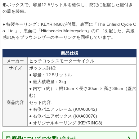
形ボックスで、容量12.5リットルを確保し、防犯に配慮した鍵付き
の蓋を装備。

● 特製キーリング：KEYRING8が付属。表面に「The Enfield Cycle C
o. Ltd.」、裏面に「Hitchcocks Motorcycles」のロゴを配した、高級
感のあるブラウンレザーのキーリングを同梱しています。
メーカー
ヒッチコックスモーターサイクル
サイズ
ボックス詳細:

● 容量：12.5リットル

● 最大積載量：3kg

● 内寸（約）：幅13cm × 長さ30cm × 高さ38cm（蓋含
む）
商品内容
セット内容:

● 右側パニアフレーム (KXA00042)

● 右側パニアボックス (KXA00076)

● オリジナルキーリング (KEYRING8)
商品についてのお問い合わせ