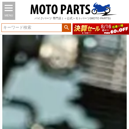
MENU
バイク
パーツ
専門店 | ＜公式＞モトパーツ(MOTO PARTS)