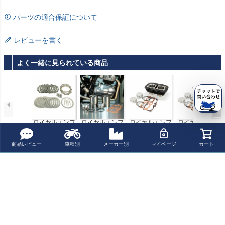
パーツの適合保証について
レビューを書く
よく一緒に見られている商品
ロイヤルエンフ
ロイヤルエンフ
ロイヤルエンフ
ロイヤルエンフ
ィールドショッ
ィールドショッ
ィールドショッ
ィールドショッ
トガン650/スー
トガン650/スー
トガン650/スー
トガン650/スー
¥ 147,500(税込)
¥ 313,300(税込)
¥ 458,500(税込)
¥ 608,400(税込)
パーメテオ650/
パーメテオ650/
パーメテオ650 7
パーメテオ650 8
商品レビュー
車種別
メーカー別
マイページ
カート
インターセプタ
インターセプタ
50cc ボアアップ
65cc ボアアップ
ー650/コンチネ
ー650/コンチネ
シリンダーコン
シリンダーコン
最近チェックした商品
ンタルGT650 強
ンタルGT650 86
プリートキット
プリートキット
化クラッチプレ
5cc ボアアッキ
Hitchcoks Motor
Hitchcoks Motor
ートセット Hitch
ット Hitchcoks
cycle
cycle
coks Motorcycle
Motorcycle