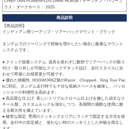
CHIEFTAIN POWERPLUS DARK HORSE / チーフテン・パワープ
ラス・ダークホース： 2025
【商品説明】

インディアン用ツーアップ・ツアーパックマウント・ブラック

タンデムでのツーリングで荷物を増やしたい場合に最適なマウント
システムです。

● クイック脱着システム: 道具を使わずに数秒でツアーパックの取り
付け・取り外しが可能なクイックデタッチ設計。走行スタイルに合
わせて即座に仕様変更が可能です。

● 優れた積載性: HOGWORKZ製のRazor、Chopped、King Tour Pac
kに対応。タンデム走行時でも十分な収納スペースを確保し、パッセ
ンジャーの利便性を高めます。

● 高品質な仕上げ: 美しいトリプルクローム仕上げを施した頑丈なス
チール製。カスタムルックを演出しつつ、長期間の過酷な使用に耐
える耐久性を備えています。

● 確実な固定: 専用のドッキングエリアにラッチで固定する方式を採
用。走行中の安定感と、使わない時のスッキリとした外観を両立し
ます。
