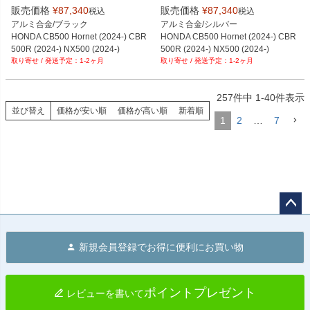
販売価格
¥
87,340
販売価格
¥
87,340
税込
税込
アルミ合金/ブラック

アルミ合金/シルバー

HONDA CB500 Hornet (2024-) CBR
HONDA CB500 Hornet (2024-) CBR
500R (2024-) NX500 (2024-)
500R (2024-) NX500 (2024-)
1-2ヶ月
1-2ヶ月
257
件中
1
-
40
件表示
並び替え
価格が安い順
価格が高い順
新着順
1
2
…
7
ペー
ジト
新規会員登録でお得に便利にお買い物
ップ
へ
ポイントプレゼント
レビューを書いて