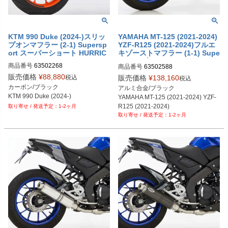
KTM 990 Duke (2024-)スリッ
YAMAHA MT-125 (2021-2024)
プオンマフラー (2-1) Supersp
YZF-R125 (2021-2024)フルエ
ort スーパーショート HURRIC
キゾーストマフラー (1-1) Supe
rsport ブラック HURRIC
商品番号
63502268
商品番号
63502588
販売価格
¥
88,880
税込
販売価格
¥
138,160
税込
カーボン/ブラック

アルミ合金/ブラック

KTM 990 Duke (2024-)
YAMAHA MT-125 (2021-2024) YZF-
R125 (2021-2024)
1-2ヶ月
1-2ヶ月