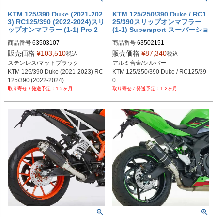
KTM 125/390 Duke (2021-202
KTM 125/250/390 Duke / RC1
3) RC125/390 (2022-2024)スリ
25/390スリップオンマフラー
ップオンマフラー (1-1) Pro 2
(1-1) Supersport スーパーショ
GP マットブラック HURRIC
ート シルバー HURRIC
商品番号
63503107
商品番号
63502151
販売価格
¥
103,510
販売価格
¥
87,340
税込
税込
ステンレス/マットブラック

アルミ合金/シルバー

KTM 125/390 Duke (2021-2023) RC
KTM 125/250/390 Duke / RC125/39
125/390 (2022-2024)
0
1-2ヶ月
1-2ヶ月