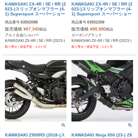
KAWASAKI ZX-4R / SE / RR (2
KAWASAKI ZX-4R / SE / RR (2
023-)スリップオンマフラー (4-
023-)スリップオンマフラー (4-
1) Supersport スーパーショー
1) Supersport スーパーショー
ト シルバー HURRIC
ト HURRIC
商品番号
63502096
商品番号
63502269
販売価格
¥
87,340
販売価格
¥
88,880
税込
税込
アルミ合金/シルバー

カーボン/ブラック

KAWASAKI ZX-4R / SE / RR (2023-)
KAWASAKI ZX-4R / SE / RR (2023-)
1-2ヶ月
1-2ヶ月
KAWASAKI Z900RS (2018-)ス
KAWASAKI Ninja 650 (23-) Z6