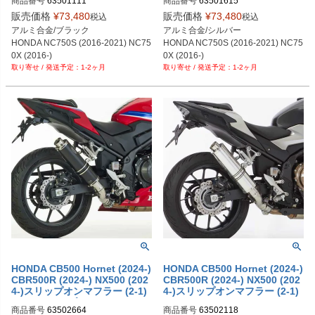
商品番号
63501111
商品番号
63501615
販売価格
¥
73,480
販売価格
¥
73,480
税込
税込
アルミ合金/ブラック

アルミ合金/シルバー

HONDA NC750S (2016-2021) NC75
HONDA NC750S (2016-2021) NC75
0X (2016-)
0X (2016-)
1-2ヶ月
1-2ヶ月
HONDA CB500 Hornet (2024-)
HONDA CB500 Hornet (2024-)
CBR500R (2024-) NX500 (202
CBR500R (2024-) NX500 (202
4-)スリップオンマフラー (2-1)
4-)スリップオンマフラー (2-1)
Supersport ブラック HURRIC
Supersport シルバー HURRIC
商品番号
63502664
商品番号
63502118