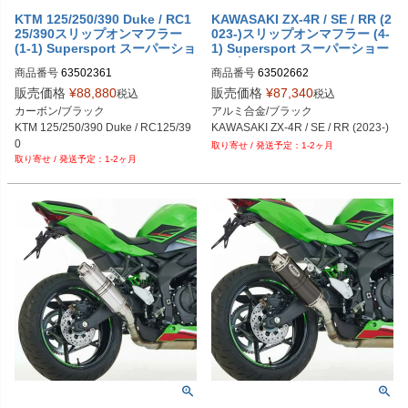
KTM 125/250/390 Duke / RC1
KAWASAKI ZX-4R / SE / RR (2
25/390スリップオンマフラー
023-)スリップオンマフラー (4-
(1-1) Supersport スーパーショ
1) Supersport スーパーショー
ート HURRIC
ト ブラック HURRIC
商品番号
63502361
商品番号
63502662
販売価格
¥
88,880
販売価格
¥
87,340
税込
税込
カーボン/ブラック

アルミ合金/ブラック

KTM 125/250/390 Duke / RC125/39
KAWASAKI ZX-4R / SE / RR (2023-)
0
1-2ヶ月
1-2ヶ月