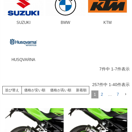
SUZUKI
BMW
KTM
HUSQVARNA
7
件中
1
-
7
件表示
257
件中
1
-
40
件表示
並び替え
価格が安い順
価格が高い順
新着順
1
2
…
7