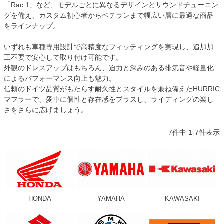
「Rac 1」など、モデルごとに異なるデザインとサウンドチューニン
グを備え、カスタム初心者からベテランまで幅広い層に最適な商品
をラインナップ。
いずれも車種専用設計で高精度なフィッティングを実現し、追加加
工不要で安心して取り付け可能です。
外観のドレスアップはもちろん、迫力と深みのある排気音や軽量化
によるパフォーマンス向上も魅力。
信頼のドイツ品質がもたらす耐久性とスタイルを兼ね備えたHURRIC
マフラーで、愛車に個性と存在感をプラスし、ライディングの楽し
さをさらに広げましょう。
7
件中
1
-
7
件表示
HONDA
YAMAHA
KAWASAKI