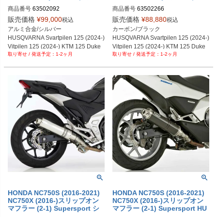
rsport スーパーショート シル
persport スーパーショート HU
商品番号
63502092
商品番号
63502266
バー HURRIC
RRIC
販売価格
¥
99,000
販売価格
¥
88,880
税込
税込
アルミ合金/シルバー

カーボン/ブラック

HUSQVARNA Svartpilen 125 (2024-) 
HUSQVARNA Svartpilen 125 (2024-) 
Vitpilen 125 (2024-) KTM 125 Duke 
Vitpilen 125 (2024-) KTM 125 Duke 
1-2ヶ月
1-2ヶ月
(2024-)
(2024-)
HONDA NC750S (2016-2021)
HONDA NC750S (2016-2021)
NC750X (2016-)スリップオン
NC750X (2016-)スリップオン
マフラー (2-1) Supersport シ
マフラー (2-1) Supersport HU
ルバー HURRIC
RRIC