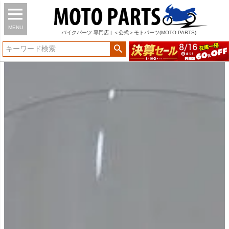
MENU
バイク
パーツ
専門店 | ＜公式＞モトパーツ(MOTO PARTS)