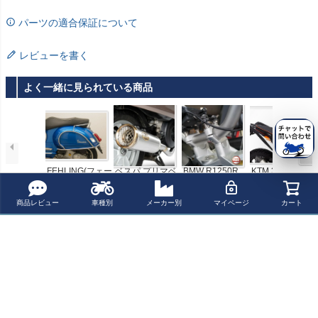
パーツの適合保証について
レビューを書く
よく一緒に見られている商品
FEHLING(フェー
ベスパ プリマベ
BMW R1250R
KTM 390 Advent
リング) リアプロ
ーラ/スプリント
ハンドル ライザ
ure 19-22 ラリー
テクションガー
125/150 RACIN
ー 30mmアップ/
シート Corbin ド
¥ 61,000(税込)
¥ 110,000(税込)
¥ 17,400(税込)
¥ 128,700(税込)
ド Vespa GTS S
G SS フルエキゾ
21ｍｍオフセッ
ゥカティ
商品レビュー
車種別
メーカー別
マイページ
カート
uper i.e. 125, 20
ーストマフラー
ト VOIGT MOTO
09- / GTS Super
(ステンレス/ブロ
TECHNIK
最近チェックした商品
i.e. 300 2008- | 7
ンズエンドキャ
714-SH
ップ) ZARD