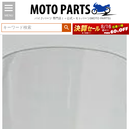
MENU
バイク
パーツ
専門店 | ＜公式＞モトパーツ(MOTO PARTS)