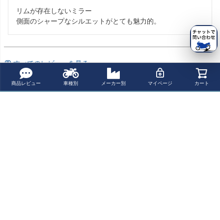
リムが存在しないミラー

側面のシャープなシルエットがとても魅力的。
すべてのレビューを見る
商品レビュー
車種別
メーカー別
マイページ
カート
よく一緒に見られている商品
モトガジェット
モトガジェット
モトガジェット
モトガジェット
バーエンドミラ
バーエンドミラ
バーエンドミラ
バーエンドミラ
ー mo-View Spy
ー アダプター un
ー Eマーク付き
ー Eマーク付き
¥ 21,000(税込)
¥ 14,800(税込)
¥ 21,000(税込)
¥ 21,000(税込)
i cap 左右ペア販
mo-View Street
mo-View road
売
最近チェックした商品