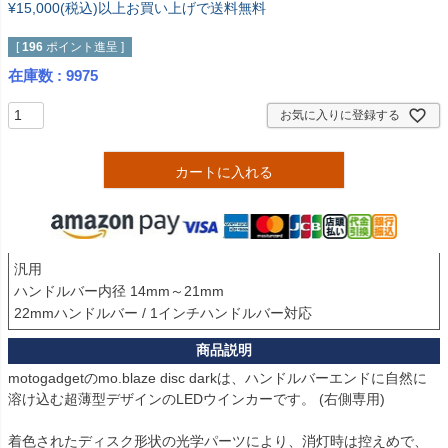
¥15,000(税込)以上お買い上げで送料無料
[
196
ポイント進呈 ]
在庫数
9975
お気に入りに登録する
カートに入れる
汎用

ハンドルバー内径 14mm～21mm

22mmハンドルバー / 1インチハンドルバー対応
motogadgetのmo.blaze disc darkは、ハンドルバーエンドに自然に
溶け込む超薄型デザインのLEDウインカーです。 (右側専用)

着色されたディスク形状の光学パーツにより、消灯時は控えめで、