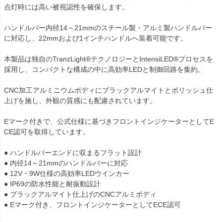
点灯時には高い被視認性を確保します。

ハンドルバー内径14～21mmのスチール製・アルミ製ハンドルバー
に対応し、22mmおよび1インチハンドルへ装着可能です。

本製品は独自のTranzLight®テクノロジーとIntensiLED®プロセスを
採用し、コンパクトな構成の中に高効率LEDと制御回路を集約。

CNC加工アルミニウムボディにブラックアルマイトとポリッシュ仕
上げを施し、外観の質感にも配慮されています。

Eマーク付きで、公式仕様に基づきフロントインジケーターとしてE
CE認可を取得しています。

● ハンドルバーエンドに収まるフラット設計

● 内径14～21mmのハンドルバーに対応

● 12V・9W仕様の高効率LEDウインカー

● IP69の防水性能と耐振動設計

● ブラックアルマイト仕上げのCNCアルミボディ

● Eマーク付き、フロントインジケーターとしてECE認可