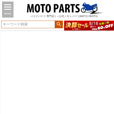
MENU
バイク
パーツ
専門店 | ＜公式＞モトパーツ(MOTO PARTS)