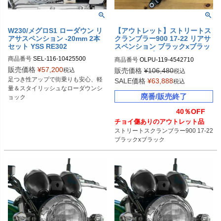
W230/メグロS1 ローダウン リ
【アウトレット】ストリートス
アサスペンション -20mm 2本
クランブラー900 17-22 リアサ
セット YSS RE302
スペンション ブラックxブラッ
ク RZ362 2本セット YSS
商品番号
SEL-116-10425500
商品番号
OLPU-119-4542710
販売価格
¥
57,200
税込
販売価格
¥
106,480
税込
足つき性アップで街乗りも安心、軽
SALE価格
¥
63,888
税込
量＆スタイリッシュなローダウンシ
廃番/販売終了
ョック
40％OFF
チョイ傷ありのアウトレット品
ストリートスクランブラー900 17-22

ブラックxブラック