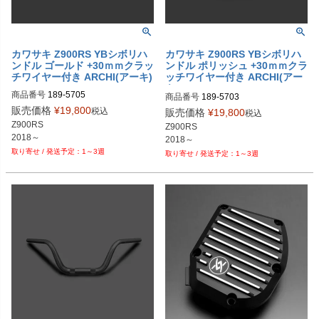
カワサキ Z900RS YBシボリハ
カワサキ Z900RS YBシボリハ
ンドル ゴールド +30ｍｍクラッ
ンドル ポリッシュ +30ｍｍクラ
チワイヤー付き ARCHI(アーキ)
ッチワイヤー付き ARCHI(アー
キ)
商品番号
189-5705
商品番号
189-5703
販売価格
¥
19,800
税込
販売価格
¥
19,800
税込
Z900RS

Z900RS

2018～
2018～
1～3週
1～3週