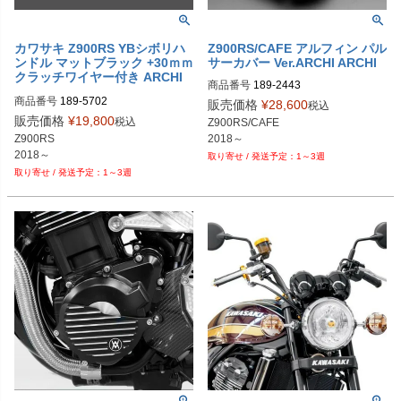
カワサキ Z900RS YBシボリハ
Z900RS/CAFE アルフィン パル
ンドル マットブラック +30ｍｍ
サーカバー Ver.ARCHI ARCHI
クラッチワイヤー付き ARCHI
商品番号
189-2443
(アーキ)
商品番号
189-5702
販売価格
¥
28,600
税込
販売価格
¥
19,800
税込
Z900RS/CAFE

2018～
Z900RS

2018～
1～3週
1～3週