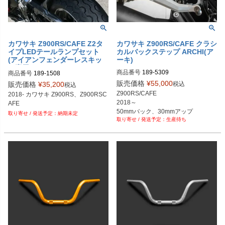
カワサキ Z900RS/CAFE Z2タ
カワサキ Z900RS/CAFE クラシ
イプLEDテールランプセット
カルバックステップ ARCHI(ア
(アイアンフェンダーレスキッ
ーキ)
ト専用) アーキ
商品番号
189-5309
商品番号
189-1508
販売価格
¥
55,000
税込
販売価格
¥
35,200
税込
Z900RS/CAFE

2018- カワサキ Z900RS、Z900RSC
2018～

AFE
50mmバック、30mmアップ
納期未定
生産待ち