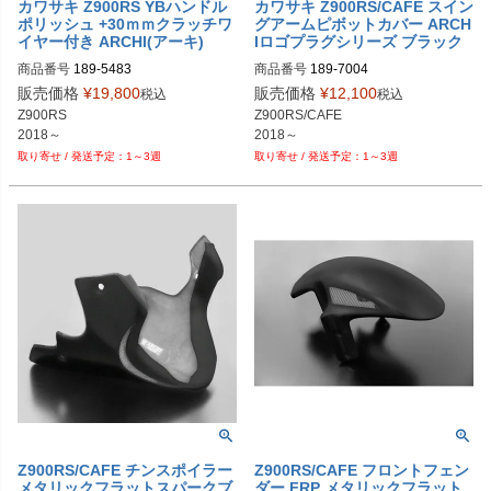
カワサキ Z900RS YBハンドル
カワサキ Z900RS/CAFE スイン
ポリッシュ +30ｍｍクラッチワ
グアームピボットカバー ARCH
イヤー付き ARCHI(アーキ)
Iロゴプラグシリーズ ブラック
商品番号
189-5483
商品番号
189-7004
販売価格
¥
19,800
販売価格
¥
12,100
税込
税込
Z900RS

Z900RS/CAFE

2018～
2018～
1～3週
1～3週
Z900RS/CAFE チンスポイラー
Z900RS/CAFE フロントフェン
メタリックフラットスパークブ
ダー FRP メタリックフラット