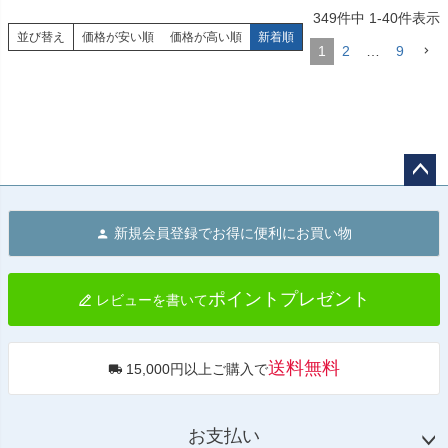
349
件中
1
-
40
件表示
120-P003　グリーン

119-4545714　ブラック×クローム
120-P004　ライトグリーン

メッキ

並び替え
価格が安い順
価格が高い順
新着順
1
2
…
9
120-P006　オレンジ

120-P007　ライトブルー
スプリングぺイントサービス

120-P001　ブルー

120-P002　パープル

120-P003　グリーン

120-P004　ライトグリーン

120-P006　オレンジ

120-P007　ライトブルー
ペー
ジト
新規会員登録でお得に便利にお買い物
ップ
へ
ポイントプレゼント
レビューを書いて
送料無料
15,000円以上ご購入で
お支払い