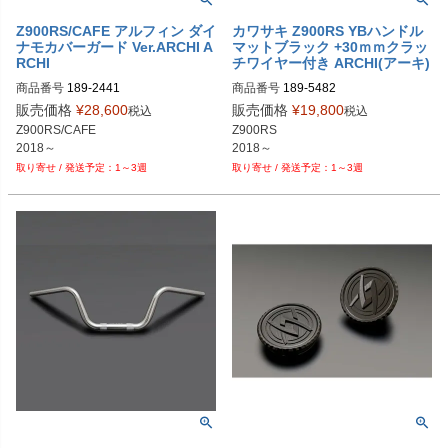
Z900RS/CAFE アルフィン ダイ
カワサキ Z900RS YBハンドル
ナモカバーガード Ver.ARCHI A
マットブラック +30ｍｍクラッ
RCHI
チワイヤー付き ARCHI(アーキ)
商品番号
189-2441
商品番号
189-5482
販売価格
¥
28,600
販売価格
¥
19,800
税込
税込
Z900RS/CAFE

Z900RS

2018～
2018～
1～3週
1～3週