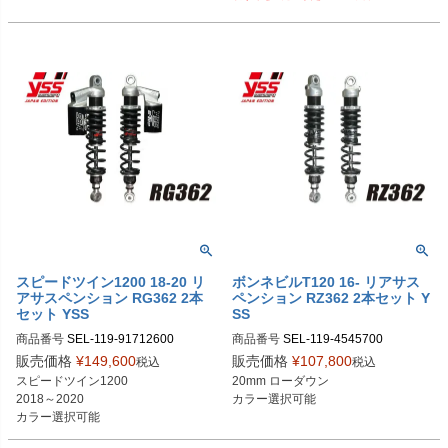
119-4542711　ブラック×レッド

120-P004　ライトグリーン

119-4542714　ブラック×クローム
120-P006　オレンジ

メッキ

120-P007　ライトブルー
スプリングぺイントサービス

120-P001　ブルー

120-P002　パープル

120-P003　グリーン

120-P004　ライトグリーン

120-P006　オレンジ

120-P007　ライトブルー
スピードツイン1200 18-20 リ
ボンネビルT120 16- リアサス
アサスペンション RG362 2本
ペンション RZ362 2本セット Y
セット YSS
SS
商品番号
SEL-119-91712600

商品番号
SEL-119-4545700

119-91712600　シルバー×ブラック

119-4545700　シルバー×ブラック

販売価格
¥
149,600
販売価格
¥
107,800
税込
税込
119-91712610　ブラック×ブラック

119-4545701　シルバー×レッド

スピードツイン1200

20mm ローダウン

119-4545704　シルバー×クローム
2018～2020

カラー選択可能
スプリングぺイントサービス

メッキ

カラー選択可能
120-P001　ブルー

119-4545710　ブラック×ブラック

120-P002　パープル

119-4545711　ブラック×レッド
