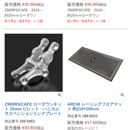
販売価格
¥
30,800
販売価格
¥
30,800
税込
税込
Z900RS/CAFE　2018～

Z900RS/CAFE　2018～

1～3週
1～3週
Z900RS/CAFE ローダウンキッ
ARCHI レーシングフロアマッ
ト 20mm ビレット・ハニカム
ト 約210×100cm
サスペンションリンクプレート
商品番号
189-0010
連結タイプ シャイニングシルバ
商品番号
189-5463
販売価格
¥
17,600
ー ARCHI
税込
販売価格
¥
30,800
税込