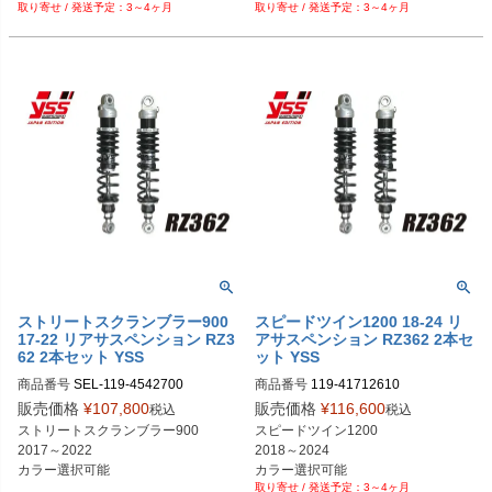
120-P003　グリーン

120-P003　グリーン

3～4ヶ月
3～4ヶ月
120-P004　ライトグリーン

120-P004　ライトグリーン

120-P005　イエロー

120-P005　イエロー

120-P006　オレンジ

120-P006　オレンジ

120-P007　ライトブルー

120-P007　ライトブルー

120-P008　ブラック（艶あり）

120-P008　ブラック（艶あり）

120-P009　メタリックシルバー

120-P009　メタリックシルバー

120-P010　ホワイト（艶あり）

120-P010　ホワイト（艶あり）

120-P018　ブラック（艶なし）
120-P018　ブラック（艶なし）
ストリートスクランブラー900
スピードツイン1200 18-24 リ
17-22 リアサスペンション RZ3
アサスペンション RZ362 2本セ
62 2本セット YSS
ット YSS
商品番号
SEL-119-4542700

商品番号
119-41712610

119-4542700　シルバー×ブラック

販売価格
¥
107,800
販売価格
¥
116,600
税込
税込
119-4542701　シルバー×レッド

スプリングぺイントサービス

ストリートスクランブラー900

スピードツイン1200

119-4542704　シルバー×クローム
120-P001　ブルー

2017～2022

2018～2024

メッキ

120-P002　パープル

カラー選択可能
カラー選択可能
119-4542710　ブラック×ブラック

120-P003　グリーン

3～4ヶ月