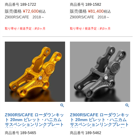
商品番号
189-1722
商品番号
189-1582
販売価格
¥
72,600
販売価格
¥
81,400
税込
税込
Z900RS/CAFE　2018～

Z900RS/CAFE　2018～

約3ヶ月
約3ヶ月
Z900RS/CAFE ローダウンキッ
Z900RS/CAFE ローダウンキッ
ト 20mm ビレット・ハニカム
ト 20mm ビレット・ハニカム
サスペンションリンクプレート
サスペンションリンクプレート
連結タイプ マリーゴールド AR
連結タイプ マットコークブラッ
商品番号
189-5465
商品番号
189-5462
CHI
ク ARCHI