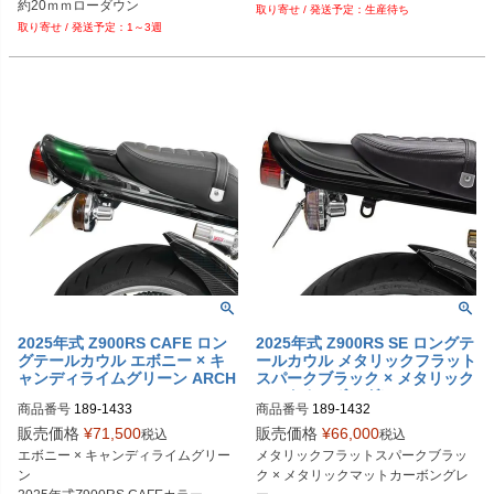
生産待ち
1～3週
2025年式 Z900RS CAFE ロン
2025年式 Z900RS SE ロングテ
グテールカウル エボニー × キ
ールカウル メタリックフラット
ャンディライムグリーン ARCH
スパークブラック × メタリック
I
マットカーボングレー ARCHI
商品番号
189-1433
商品番号
189-1432
販売価格
¥
71,500
販売価格
¥
66,000
税込
税込
エボニー × キャンディライムグリー
メタリックフラットスパークブラッ
ン

ク × メタリックマットカーボングレ