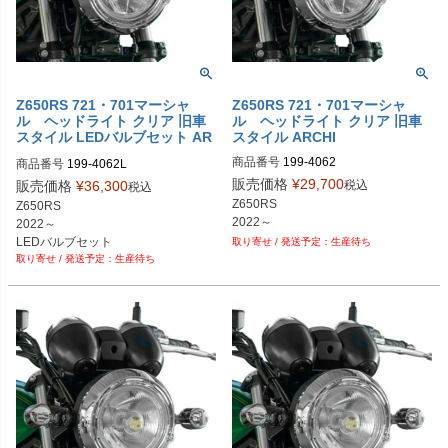
Z650RS 721・701マーシャ
Z650RS 721・701マーシャ
ル ヘッドライト クリア 旧車
ル ヘッドライト クリア 旧車
スタイル LEDバルブセット AR
スタイル ARCHI
CHI
商品番号
199-4062
商品番号
199-4062L
販売価格
¥
29,700
税込
販売価格
¥
36,300
税込
Z650RS

Z650RS

2022～
2022～

LEDバルブセット
生産待ち
生産待ち