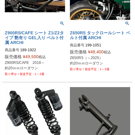
Z900RS/CAFE シート Z1/Z2タ
Z650RS タックロールシート ベ
イプ 艶有り GEL入り ベルト付
ルト付属 ARCHI
属 ARCHI
商品番号
199-1051
商品番号
189-1922
販売価格
¥
48,400
税込
販売価格
¥
49,500
税込
Z650RS（～2025）

Z900RS/CAFE　2018～

約20ｍｍローダウン
1～3週
1～3週