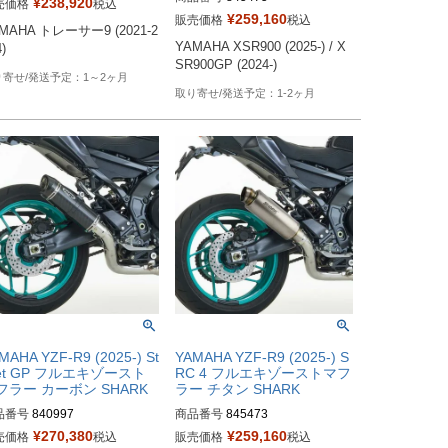
¥
238,920
売価格
税込
¥
259,160
販売価格
税込
MAHA トレーサー9 (2021-2
YAMAHA XSR900 (2025-) / X
)
SR900GP (2024-)
1～2ヶ月
1-2ヶ月
MAHA YZF-R9 (2025-) St
YAMAHA YZF-R9 (2025-) S
eet GP フルエキゾースト
RC 4 フルエキゾーストマフ
フラー カーボン SHARK
ラー チタン SHARK
品番号
840997
商品番号
845473
¥
270,380
¥
259,160
売価格
税込
販売価格
税込