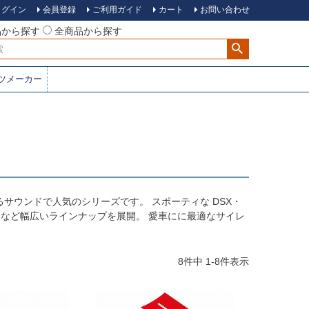
ログイン
会員登録
ご利用ガイド
カート
お問い合わせ
品から探す
全商品から探す
ツメーカー
るサウンドで人気のシリーズです。 スポーティな DSX・
 や DSX-7 など幅広いラインナップを展開。 愛車にに最適なサイレ
8
件中
1
-
8
件表示