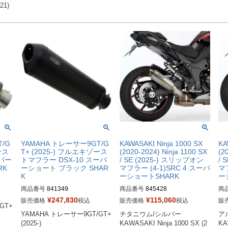
21)
/G
YAMAHA トレーサー9GT/G
KAWASAKI Ninja 1000 SX
KA
ース
T+ (2025-) フルエキゾース
(2020-2024) Ninja 1100 SX
(2
ーパー
トマフラー DSX-10 スーパ
/ SE (2025-) スリップオン
/ 
RK
ーショート ブラック SHAR
マフラー (4-1)SRC 4 スーパ
マフ
K
ーショートSHARK
ー
商品番号
841349
商品番号
845428
商
¥
247,830
¥
115,060
販売価格
税込
販売価格
税込
販
T+ 
YAMAHA トレーサー9GT/GT+ 
チタニウム/シルバー

ア
(2025-)

KAWASAKI Ninja 1000 SX (2
KA