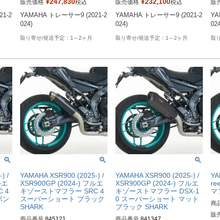
¥
247,830
¥
232,100
販売価格
税込
販売価格
税込
販
1-2
YAMAHA トレーサー9 (2021-2
YAMAHA トレーサー9 (2021-2
YA
024)
024)
024
1～2ヶ月
1～2ヶ月
) /
YAMAHA XSR900 (2025-) /
YAMAHA XSR900 (2025-) /
YA
ルエ
XSR900GP (2024-) フルエ
XSR900GP (2024-) フルエ
r
 4
キゾーストマフラー SRC 4
キゾーストマフラー DSX-1
マ
ボン
スーパーショート ブラック
0 スーパーショート マット
商
SHARK
ブラック SHARK
販
商品番号
845121
商品番号
841347