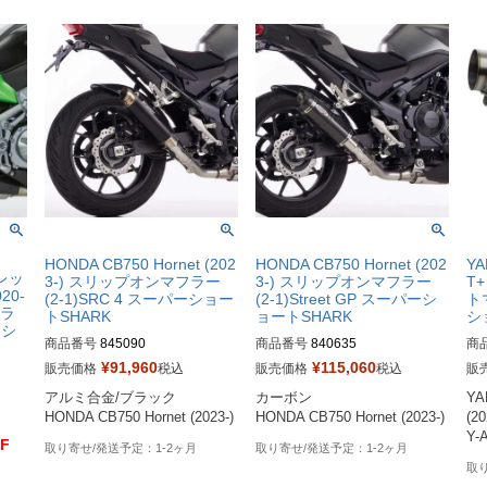
！
HONDA CB750 Hornet (202
HONDA CB750 Hornet (202
Y
レッ
3-) スリップオンマフラー
3-) スリップオンマフラー
T+
20-
(2-1)SRC 4 スーパーショー
(2-1)Street GP スーパーシ
ト
フラ
トSHARK
ョートSHARK
シ
ーシ
商品番号
845090
商品番号
840635
商
¥
91,960
¥
115,060
販売価格
税込
販売価格
税込
販
アルミ合金/ブラック

カーボン

YA
HONDA CB750 Hornet (2023-)
HONDA CB750 Hornet (2023-)
(20
Y
F
1-2ヶ月
1-2ヶ月