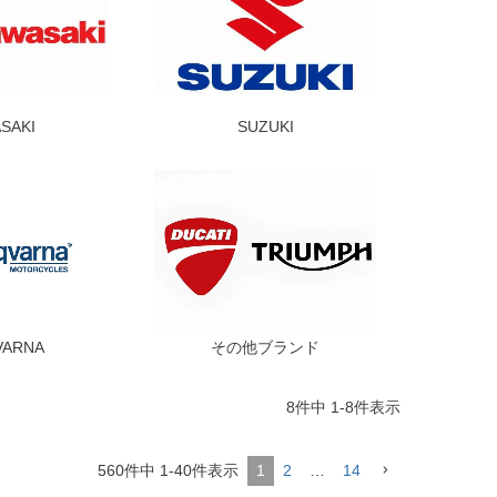
SAKI
SUZUKI
VARNA
その他ブランド
8
件中
1
-
8
件表示
560
件中
1
-
40
件表示
1
2
…
14