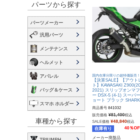
パーツから探す
汎用パーツ
メンテナンス
ヘルメット
アパレル
国内在庫分限りの超特価販売
【決算SALE】【アウト
ト】KAWASAKI Z900(20
バッグ＆ケース
2021) スリップオンマ
ー DSX-5 (4-1) スーパ
ョート ブラック SHARK
スマホ ホルダー
商品番号
841032
¥
81,400
販売価格
税込
車種から探す
¥
48,840
SALE価格
税込
40％OF
在庫有り
メーカー廃盤品

TRIUMPH