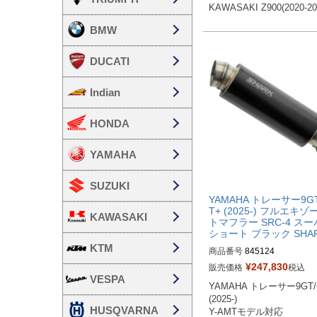
KAWASAKI Z900(2020-20
BMW
DUCATI
Indian
HONDA
YAMAHA
SUZUKI
YAMAHA トレーサー9GT
T+ (2025-) フルエキゾ
KAWASAKI
トマフラー SRC-4 ス
ショート ブラック SHA
KTM
商品番号
845124
¥
247,830
販売価格
税込
VESPA
YAMAHA トレーサー9GT/G
(2025-)

HUSQVARNA
Y-AMTモデル対応