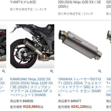
Y-AMTモデル対応
020-2024) Ninja 1100 SX / SE 
020
(2025-)
(20
1～2ヶ月
1-2ヶ月
SX
KAWASAKI Ninja 1000 SX
YAMAHA トレーサー9GT/G
Y
 SX
(2020-2024) Ninja 1100 SX
T+ (2021-2024) フルエキゾ
T+
オン
/ SE (2025-) スリップオン
ーストマフラー SRC 4 スー
ー
 スー
マフラー (4-1)Street GP ス
パーショート チタン SHAR
パ
ーパーショートSHARK
K
RK
商品番号
840626
商品番号
845477
商
¥
115,060
¥
241,120
販売価格
税込
販売価格
税込
販