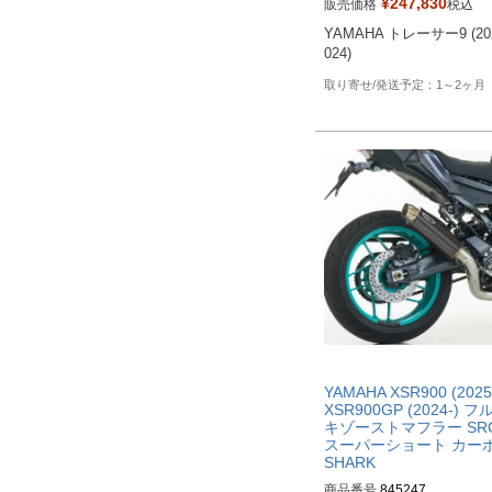
¥
247,830
販売価格
税込
YAMAHA トレーサー9 (202
024)
1～2ヶ月
YAMAHA XSR900 (2025-
XSR900GP (2024-) フ
キゾーストマフラー SRC
スーパーショート カー
SHARK
商品番号
845247