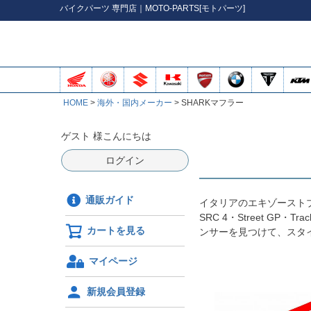
バイク
パーツ
専門店｜MOTO-PARTS[モトパーツ]
HOME
海外・国内メーカー
SHARKマフラー
ゲスト 様こんにちは
ログイン
通販ガイド
イタリアのエキゾーストブ
SRC 4・Street GP
カートを見る
ンサーを見つけて、スタ
マイページ
新規会員登録