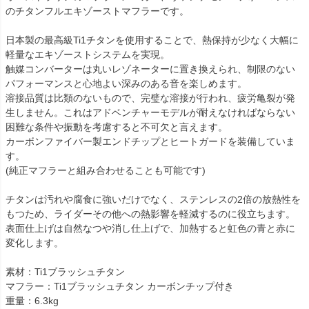
のチタンフルエキゾーストマフラーです。

日本製の最高級Ti1チタンを使用することで、熱保持が少なく大幅に
軽量なエキゾーストシステムを実現。

触媒コンバーターは丸いレゾネーターに置き換えられ、制限のない
パフォーマンスと心地よい深みのある音を楽しめます。

溶接品質は比類のないもので、完璧な溶接が行われ、疲労亀裂が発
生しません。これはアドベンチャーモデルが耐えなければならない
困難な条件や振動を考慮すると不可欠と言えます。

カーボンファイバー製エンドチップとヒートガードを装備していま
す。

(純正マフラーと組み合わせることも可能です)

チタンは汚れや腐食に強いだけでなく、ステンレスの2倍の放熱性を
もつため、ライダーその他への熱影響を軽減するのに役立ちます。

表面仕上げは自然なつや消し仕上げで、加熱すると虹色の青と赤に
変化します。

素材：Ti1ブラッシュチタン

マフラー：Ti1ブラッシュチタン カーボンチップ付き

重量：6.3kg
