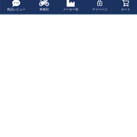
商品レビュー
車種別
メーカー別
マイページ
カート
KTM SuperDuke
ニンジャ400 (06
TRIUMPH スト
CB650F,650R/C
1290R 1390R (2
-26) フルエキゾ
リートトリプル7
BR650F,650R 1
0-25) チタンフル
ースト マフラー
65 ピリオンフッ
4- チタン フルエ
¥ 562,800(税込)
¥ 152,900(税込)
¥ 8,299(税込)
¥ 346,900(税込)
エキゾースト シ
Vandemon
トペグリムーバ
キゾースト マフ
ングルショット
ルキット Evotec
ラー Vandemon
マフラー Vande
h Performance
最近チェックした商品
mon
KTM 1290 Super
Adventure S/R
(21-24) チタン
フルエキゾース
トマフラー Vand
emon
ペー