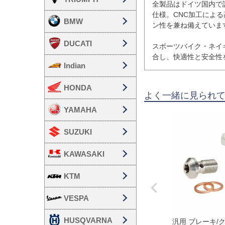
全製品はドイツ国内で
仕様。CNC加工によ
BMW
ン性を兼ね備えています
DUCATI
スポーツバイク・ネイ
合し、快適性と安全性
Indian
HONDA
よく一緒に見られ
YAMAHA
SUZUKI
KAWASAKI
KTM
VESPA
HUSQVARNA
汎用 ブレーキ/