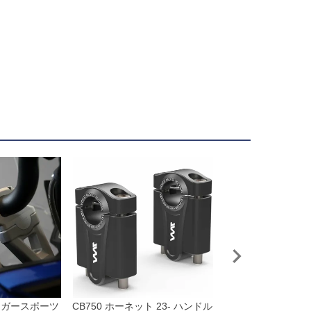
イガースポーツ
CB750 ホーネット 23- ハンドル
KAWASAKI Z650 (