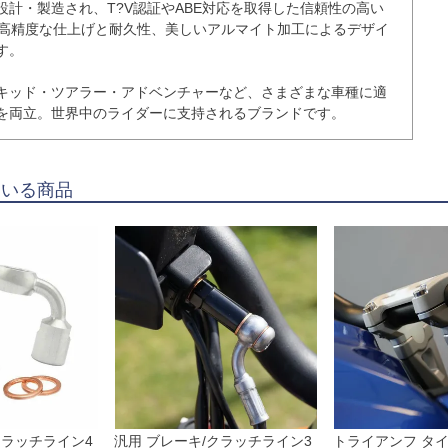
設計・製造され、T?V認証やABE対応を取得した信頼性の高い
る高精度な仕上げと耐久性、美しいアルマイト加工によるデザイ
。

キッド・ツアラー・アドベンチャーなど、さまざまな車種に適
を両立。世界中のライダーに支持されるブランドです。
ている商品
クラッチライン4
汎用 ブレーキ/クラッチライン3
トライアンフ タ