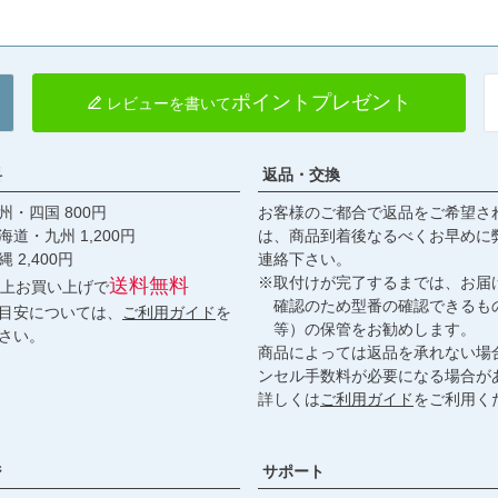
ポイントプレゼント
レビューを書いて
料
返品・交換
・四国 800円
お客様のご都合で返品をご希望さ
九州 1,200円
は、商品到着後なるべくお早めに
,400円
連絡下さい。
※取付けが完了するまでは、お届
送料無料
円以上お買い上げで
確認のため型番の確認できるも
目安については、
ご利用ガイド
を
等）の保管をお勧めします。
さい。
商品によっては返品を承れない場
ンセル手数料が必要になる場合が
詳しくは
ご利用ガイド
をご利用く
ジ
サポート