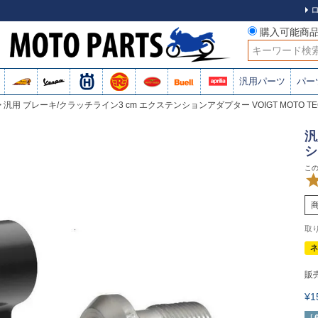
購入可能商
検索
汎用パーツ
パー
汎用 ブレーキ/クラッチライン3 cm エクステンションアダプター VOIGT MOTO TE
汎
シ
ネ
販
¥