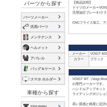
【商品説明】

パーツから探す
ドイツのメーカーVOIGT 
汎用油圧ブレーキ/クラ
CNCフライス加工、ア
汎用パーツ
メンテナンス
ヘルメット
メーカー
アパレル
カラー
ブラック

バッグ＆ケース
VOIGT MT（Voigt
スマホ ホルダー
の専門メーカーです。

ハンドルアップキット
車種から探す
ライディングポジショ
高い質感と精度に定評が
TRIUMPH