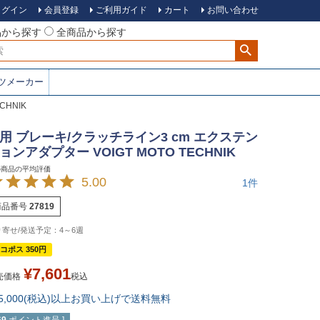
ログイン
会員登録
ご利用ガイド
カート
お問い合わせ
品から探す
全商品から探す
ツメーカー
CHNIK
用 ブレーキ/クラッチライン3 cm エクステン
ョンアダプター VOIGT MOTO TECHNIK
5.00
1
商品番号
27819
4～6週
コポス 350円
¥
7,601
売価格
税込
15,000(税込)以上お買い上げで送料無料