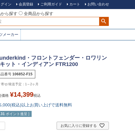
ログイン
会員登録
ご利用ガイド
カート
お問い合わせ
品から探す
全商品から探す
ツメーカー
underkind・フロントフェンダー・ロワリン
キット・インディアン FTR1200
商品番号
106852-F15
1～2ヶ月
¥
14,399
売価格
税込
15,000(税込)以上お買い上げで送料無料
131
ポイント進呈 ]
お気に入りに登録する