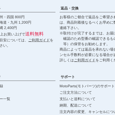
料
返品・交換
・四国 800円
お客様のご都合で返品をご希望さ
九州 1,200円
は、商品到着後なるべくお早めに
,400円
連絡下さい。
※取付けが完了するまでは、お届
送料無料
円以上お買い上げで
確認のため型番の確認できるも
目安については、
ご利用ガイド
を
等）の保管をお勧めします。
さい。
商品によっては返品を承れない場
ンセル手数料が必要になる場合が
詳しくは
ご利用ガイド
をご利用く
ジ
サポート
録
MotoParts(モトパーツ)のサポート
ご注文方法について
ー一覧
支払いと送料について
納期、配送について
注文内容の変更、キャンセルにつ