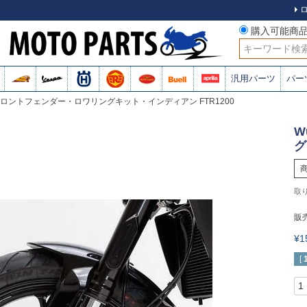
購入可能商
検索
汎用パーツ
パー
d・フロントフェンダー・ロワリングキット・インディアン FTR1200
W
グ
販
¥
[