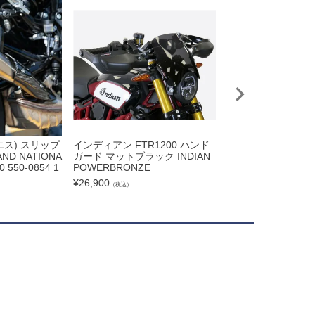
エス) スリップ
インディアン FTR1200 ハンド
【決算SALE】【セ
D NATIONA
ガード マットブラック INDIAN
200 18-20 スリ
0 550-0854 1
POWERBRONZE
ー チタン レースタイ
（ザード）
¥
26,900
（税込）
¥
191,000
（税込）