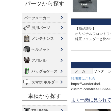
パーツから探す
汎用パーツ
【商品説明】

オリジナルフロントフ
メンテナンス
純正フェンダーと比べて
ヘルメット
アパレル
バッグ＆ケース
メーカー
ワンダーカイン
説明書はこちら
スマホ ホルダー
https://wunderkind-
custom.com/files/053/
車種から探す
よく一緒に見られ
TRIUMPH