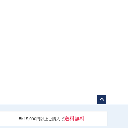
ペー
ジト
送料無料
15,000円以上ご購入で
ップ
へ