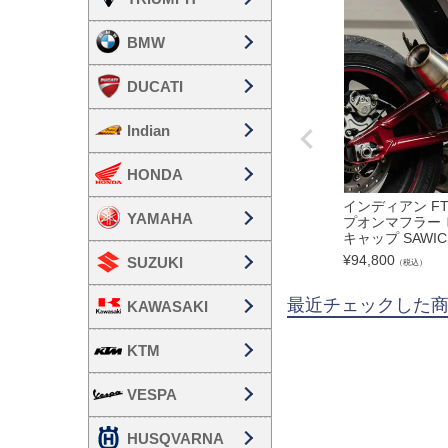
BMW
DUCATI
Indian
HONDA
インディアン FT
YAMAHA
プオンマフラー
キャップ SAWICK
¥
94,800
SUZUKI
（税込）
最近チェックした
KAWASAKI
KTM
VESPA
HUSQVARNA