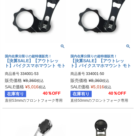
国内在庫分限りの超特価販売！
国内在庫分限りの超特価販売！
【決算SALE】【アウトレッ
【決算SALE】【アウトレッ
ト】バイクスマホマウント モト
ト】バイクスマホマウント モト
マウント 53mmフォーククラン
マウント 50mmフォーククラン
商品番号
334001-53
商品番号
334001-50
プタイプ ROKFORM
プタイプ ROKFORM
販売価格
¥
8,360
販売価格
¥
8,360
税込
税込
SALE価格
¥
5,016
SALE価格
¥
5,016
税込
税込
40％OFF
40％OFF
在庫有り
在庫有り
直径53mmのフロントフォーク専用
直径50mmのフロントフォーク専用