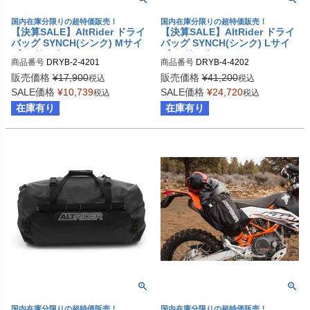
国内在庫分限りの超特価販売！
国内在庫分限りの超特価販売！
【決算SALE】AltRider ドライ
【決算SALE】AltRider ドライ
バッグ SYNCH(シンク) Mサイ
バッグ SYNCH(シンク) Lサイ
ズ 25リッター
ズ 38リッター
商品番号
DRYB-2-4201
商品番号
DRYB-4-4202
販売価格
¥
17,900
販売価格
¥
41,200
税込
税込
SALE価格
¥
10,739
SALE価格
¥
24,720
税込
税込
在庫有り
在庫有り
国内在庫分限りの超特価販売！
国内在庫分限りの超特価販売！