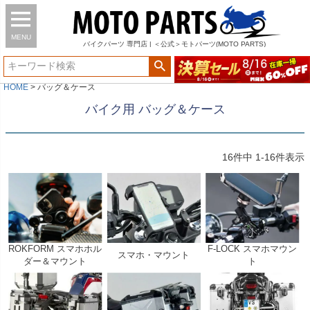
MENU
バイク
パーツ
専門店 | ＜公式＞モトパーツ(MOTO PARTS)
HOME
バッグ＆ケース
バイク用 バッグ＆ケース
16
件中
1
-
16
件表示
ROKFORM スマホホル
F-LOCK スマホマウン
スマホ・マウント
ダー＆マウント
ト