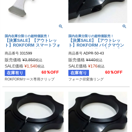
国内在庫分限りの超特価販売！
国内在庫分限りの超特価販売！
【決算SALE】【アウトレッ
【決算SALE】【アウトレッ
ト】ROKFORM スマートフォ
ト】ROKFORM バイクマウン
ンケースアクセサリー ROKMEI
ト フォーククランプタイプ ア
商品番号
331599
商品番号
ADPR-50-43
STER CLIP
ダプターリング 43ミリ変換
販売価格
¥
3,850
販売価格
¥
440
税込
税込
SALE価格
¥
1,540
SALE価格
¥
176
税込
税込
60％OFF
60％OFF
在庫有り
在庫有り
ROKFORMケース専用クリップ
フォーク径変換リング