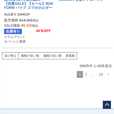
【決算SALE】【セール】ROK
FORM バイク スマホホルダー
ステムマウント
商品番号
334401P
販売価格
¥
14,201
税込
SALE価格
¥
8,520
税込
40％OFF
在庫有り
ステムマウント

セパハンに最適
並び替え
価格が安い順
価格が高い順
新着順
686
件中
1
-
40
件表示
1
2
…
18
ペー