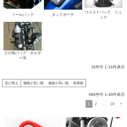
ウエストバッグ、リュ
ツールバッグ
タンクポーチ
ック
その他バッグ・ホルダ
ー等
16
件中
1
-
16
件表示
並び替え
価格が安い順
価格が高い順
新着順
686
件中
1
-
40
件表示
1
2
…
18