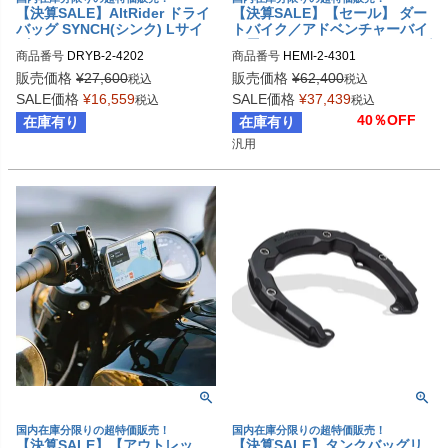
【決算SALE】AltRider ドライ
【決算SALE】【セール】 ダー
バッグ SYNCH(シンク) Lサイ
トバイク／アドベンチャーバイ
ズ 38リッター
ク用 ヘミスフィアサドルバッグ
商品番号
DRYB-2-4202
商品番号
HEMI-2-4301

40L AltRider(アルトライダー)
販売価格
¥
27,600
販売価格
¥
62,400
税込
税込
SALE価格
¥
16,559
SALE価格
¥
37,439
税込
税込
40％OFF
在庫有り
在庫有り
汎用
国内在庫分限りの超特価販売！
国内在庫分限りの超特価販売！
【決算SALE】【アウトレッ
【決算SALE】タンクバッグリ