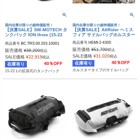
国内在庫分限りの超特価販売！
国内在庫分限りの超特価販売！
【決算SALE】SW-MOTECH タ
【決算SALE】AltRider ヘミス
ンクバック ION three (15-22
フィア サドルバッグホルスター
L)
商品番号
HEMI-2-4305
商品番号
BC.TRS.00.203.10001

sw_BC_TRS_00_203_10001
販売価格
¥
51,700
税込
販売価格
¥
38,200
税込
SALE価格
¥
31,020
税込
SALE価格
¥
22,919
税込
40％OFF
在庫有り
40％OFF
在庫有り
ホルスタータイプのサドルバッグ
15-22 Lの拡張式のタンクバック