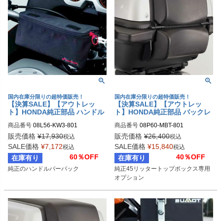
国内在庫分限りの超特価販売！
国内在庫分限りの超特価販売！
【決算SALE】【アウトレッ
【決算SALE】【アウトレッ
ト】HONDA純正部品 ハンドル
ト】HONDA純正部品 バックレ
バーバッグ
スト ロワー
商品番号
08L56-KW3-801
商品番号
08P60-MBT-801
販売価格
¥
17,930
販売価格
¥
26,400
税込
税込
SALE価格
¥
7,172
SALE価格
¥
15,840
税込
税込
60％OFF
40％OFF
在庫有り
在庫有り
純正のハンドルバーバック
純正45リッタートップボックス専用
オプション