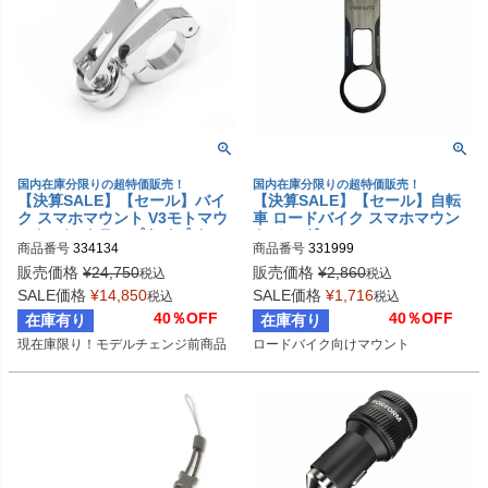
国内在庫分限りの超特価販売！
国内在庫分限りの超特価販売！
【決算SALE】【セール】バイ
【決算SALE】【セール】自転
ク スマホマウント V3モトマウ
車 ロードバイク スマホマウン
ント バークランプタイプ クロ
ト/ホルダー ROKFORM PRO-L
商品番号
334134
商品番号
331999
ーム ROKFORM
ITE アヘッドステムマウントタ
イプ
販売価格
¥
24,750
販売価格
¥
2,860
税込
税込
SALE価格
¥
14,850
SALE価格
¥
1,716
税込
税込
40％OFF
40％OFF
在庫有り
在庫有り
現在庫限り！モデルチェンジ前商品
ロードバイク向けマウント