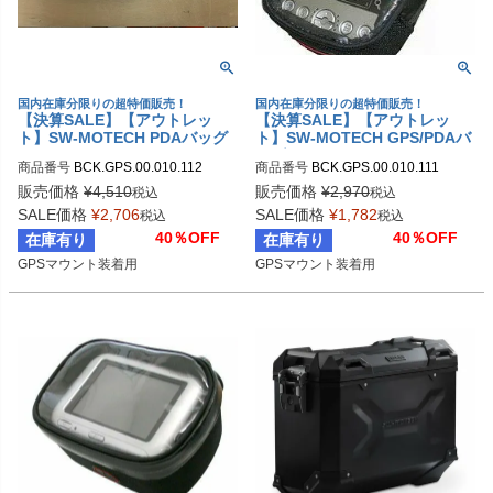
国内在庫分限りの超特価販売！
国内在庫分限りの超特価販売！
【決算SALE】【アウトレッ
【決算SALE】【アウトレッ
ト】SW-MOTECH PDAバッグ
ト】SW-MOTECH GPS/PDAバ
(L)(160x110x35mm)
ッグ (128x82x28mm)
商品番号
BCK.GPS.00.010.112

商品番号
BCK.GPS.00.010.111

sw_BCK_GPS_00_010_112
sw_BCK_GPS_00_010_111
販売価格
¥
4,510
販売価格
¥
2,970
税込
税込
SALE価格
¥
2,706
SALE価格
¥
1,782
税込
税込
40％OFF
40％OFF
在庫有り
在庫有り
GPSマウント装着用
GPSマウント装着用