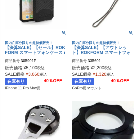
国内在庫分限りの超特価販売！
国内在庫分限りの超特価販売！
【決算SALE】【セール】ROK
【決算SALE】【アウトレッ
FORM スマートフォンケース i
ト】ROKFORM スマートフォ
Phone 11 Pro Max Rugged ケ
ンマウント GoProマウント
商品番号
305901P
商品番号
335601
ース ブラック
販売価格
¥
5,100
販売価格
¥
2,200
税込
税込
SALE価格
¥
3,060
SALE価格
¥
1,320
税込
税込
40％OFF
40％OFF
在庫有り
在庫有り
iPhone 11 Pro Max用
GoPro用マウント