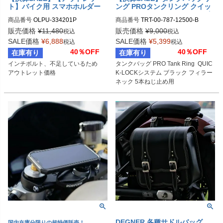
ト】バイク用 スマホホルダー
ング PROタンクリング クイッ
クラッチコントロールマウント
クロック フィラーネック スズ
商品番号
OLPU-334201P
商品番号
TRT-00-787-12500-B

ブラック ロックフォーム
キ 5本ねじ止め用SW-MOTECH
TRT.00.787.12500/B	

販売価格
¥
11,480
販売価格
¥
9,000
税込
税込
SALE価格
¥
6,888
SALE価格
¥
5,399
税込
税込
40％OFF
40％OFF
在庫有り
在庫有り
インチボルト、不足しているため

タンクバッグ PRO Tank Ring  QUIC
アウトレット価格
K-LOCKシステム ブラック フィラー
ネック 5本ねじ止め用

DEGNER 各種サドルバッグ
国内在庫分限りの超特価販売！