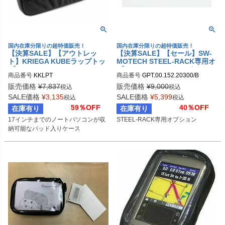
国内在庫分限りの超特価販売！
国内在庫分限りの超特価販売！
【決算SALE】【アウトレッ
【決算SALE】【セール】SW-
ト】KRIEGA KUBEラップトッ
MOTECH STEEL-RACK専用オ
プ
プション GIVIモノロックケース
商品番号
KKLPT
商品番号
GPT.00.152.20300/B

アダプター
sw_GPT_00_152_20300B
販売価格
¥
7,837
販売価格
¥
9,000
税込
税込
SALE価格
¥
3,135
SALE価格
¥
5,399
税込
税込
59％OFF
40％OFF
在庫有り
在庫有り
17インチまでのノートパソコンが収
STEEL-RACK専用オプション
納可能なパッド入りケース