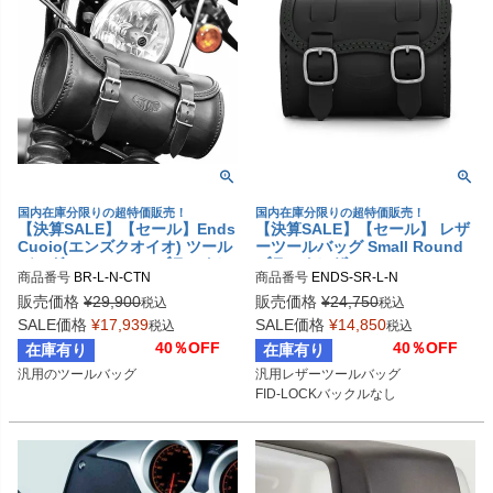
国内在庫分限りの超特価販売！
国内在庫分限りの超特価販売！
【決算SALE】【セール】Ends
【決算SALE】【セール】 レザ
Cuoio(エンズクオイオ) ツール
ーツールバッグ Small Round
バッグ BIG Round ブラックレ
ブラックレザー Ends Cuoio
商品番号
BR-L-N-CTN

商品番号
ENDS-SR-L-N

ザー
(エンズクオイオ)
SR.L.N

販売価格
¥
29,900
販売価格
¥
24,750
税込
税込
BR.L.N

メーカーサイト：https://www.endscu
SALE価格
¥
17,939
SALE価格
¥
14,850
税込
税込
https://www.endscuoio.com/product/
oio.com/product/small-round/
40％OFF
40％OFF
在庫有り
在庫有り
big-round/

汎用のツールバッグ
汎用レザーツールバッグ

定番商品
FID-LOCKバックルなし