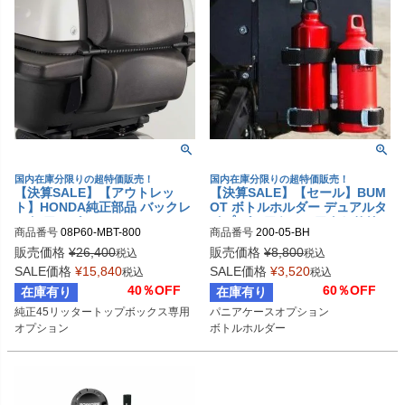
国内在庫分限りの超特価販売！
国内在庫分限りの超特価販売！
【決算SALE】【アウトレッ
【決算SALE】【セール】BUM
ト】HONDA純正部品 バックレ
OT ボトルホルダー デュアルタ
スト アッパー
イプ パニアケースアクセサリー
商品番号
08P60-MBT-800
商品番号
200-05-BH
販売価格
¥
26,400
販売価格
¥
8,800
税込
税込
SALE価格
¥
15,840
SALE価格
¥
3,520
税込
税込
40％OFF
60％OFF
在庫有り
在庫有り
純正45リッタートップボックス専用
パニアケースオプション

オプション
ボトルホルダー