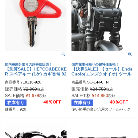
国内在庫分限りの超特価販売！
国内在庫分限りの超特価販売！
【決算SALE】HEPCO&BECKE
【決算SALE】【セール】Ends
R スペアキー (1ケ) カギ番号 92
Cuoio(エンズクオイオ) ツール
0
バッグ Small Oval ブラックレ
商品番号
710110-920
商品番号
SO-L-N-CTN

ザー
定番商品
販売価格
¥
2,800
販売価格
¥
24,750
税込
税込
SALE価格
¥
1,679
SALE価格
¥
14,850
税込
税込
40％OFF
40％OFF
在庫有り
在庫有り
鍵番号：920
使い勝手の良い汎用のツールバッグ