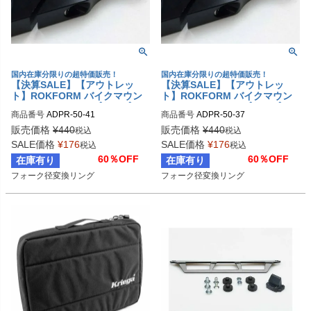
国内在庫分限りの超特価販売！
国内在庫分限りの超特価販売！
【決算SALE】【アウトレッ
【決算SALE】【アウトレッ
ト】ROKFORM バイクマウン
ト】ROKFORM バイクマウン
ト フォーククランプタイプ ア
ト フォーククランプタイプ ア
商品番号
ADPR-50-41
商品番号
ADPR-50-37
ダプターリング 41ミリ変換
ダプターリング 37ミリ変換
販売価格
¥
440
販売価格
¥
440
税込
税込
SALE価格
¥
176
SALE価格
¥
176
税込
税込
60％OFF
60％OFF
在庫有り
在庫有り
フォーク径変換リング
フォーク径変換リング