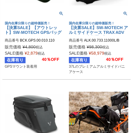
国内在庫分限りの超特価販売！
国内在庫分限りの超特価販売！
【決算SALE】【アウトレッ
【決算SALE】SW-MOTECH ア
ト】SW-MOTECH GPSバッグ
ルミサイドケース TRAX ADV
(L) (145x100x76mm)
M (37 L) 左側用 ブラック
商品番号
BCK.GPS.00.010.110

商品番号
ALK.00.733.11000L/B

sw_BCK_GPS_00_010_110
sw_ALK_00_733_11000LB
販売価格
¥
4,800
販売価格
¥
98,300
税込
税込
SALE価格
¥
2,879
SALE価格
¥
58,979
税込
税込
40％OFF
40％OFF
在庫有り
在庫有り
GPSマウント装着用
37Lのプレミアムアルミサイドパニ
アケース