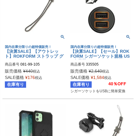
国内在庫分限りの超特価販売！
国内在庫分限りの超特価販売！
【決算SALE】【アウトレッ
【決算SALE】【セール】ROK
ト】ROKFORM ストラップ グ
FORM シガーソケット規格 US
レー/オレンジ
B充電器(デュアルポート)
商品番号
081-99-105
商品番号
335505
販売価格
¥
440
販売価格
¥
2,640
税込
税込
SALE価格
¥
176
SALE価格
¥
1,584
税込
税込
40％OFF
在庫有り
在庫有り
シガーソケットをUSBに簡単変換