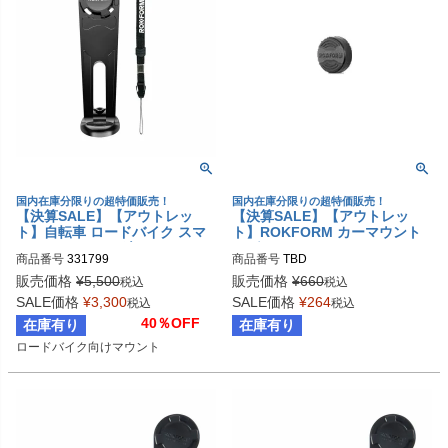
国内在庫分限りの超特価販売！
国内在庫分限りの超特価販売！
【決算SALE】【アウトレッ
【決算SALE】【アウトレッ
ト】自転車 ロードバイク スマ
ト】ROKFORM カーマウント
ホマウント/ホルダー ROKFOR
マグネットマウント スモール
商品番号
331799
商品番号
TBD
M アヘッドステム v
販売価格
¥
5,500
販売価格
¥
660
税込
税込
SALE価格
¥
3,300
SALE価格
¥
264
税込
税込
40％OFF
在庫有り
在庫有り
ロードバイク向けマウント