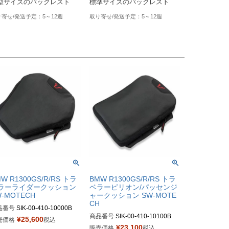
型サイズのバックレスト
標準サイズのバックレスト
5～12週
5～12週
W R1300GS/R/RS トラ
BMW R1300GS/R/RS トラ
ラーライダークッション
ベラーピリオン/パッセンジ
W-MOTECH
ャークッション SW-MOTE
CH
品番号
SIK-00-410-10000B

商品番号
SIK-00-410-10100B

¥
25,600
売価格
税込
SIK.00.410.10100/B

¥
23,100
販売価格
税込