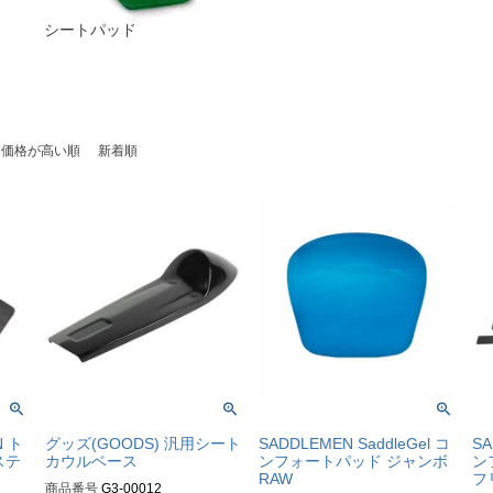
シートパッド
価格が高い順
新着順
 ト
グッズ(GOODS) 汎用シート
SADDLEMEN SaddleGel コ
SA
ステ
カウルベース
ンフォートパッド ジャンボ
ン
RAW
フ
商品番号
G3-00012