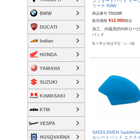
ンフォートパッド イー
リーチ RAW
BMW
商品番号
TS526R

¥
12,900
販売価格
税込
Drag型番：0810-1652
DUCATI
加工、内蔵用(RAW/ロー)
パッド
Indian
1～3週
HONDA
YAMAHA
SUZUKI
KAWASAKI
KTM
VESPA
SADDLEMEN SaddleGe
HUSQVARNA
ルシートパッド エクス