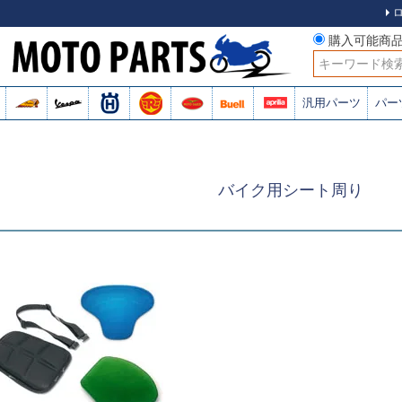
購入可能商
検索
汎用パーツ
パー
バイク用シート周り