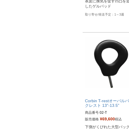
表皮に換気を促す凹凸を
したゲルパッド
1～3週
Corbin T-restオーバル
クレスト 13"-13.5"
商品番号
02-T
¥
69,600
販売価格
税込
下側がくびれた大型バッ