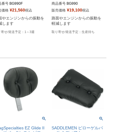
品番号
BG990F

商品番号
BG990

¥
21,560
¥
19,100
売価格
税込
販売価格
税込
ag型番：0810-1654
Drag型番：0810-1653
面やエンジンからの振動を
路面やエンジンからの振動を
減します
軽減します
1～3週
生産待ち
gSpecialties EZ Glide II
SADDLEMEN ピローゲルパ