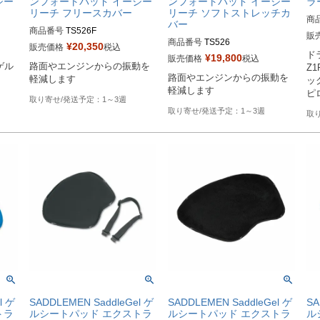
ジー
ンフォートパッド イージー
ンフォートパッド イージー
ラ
リーチ フリースカバー
リーチ ソフトストレッチカ
商
バー
商品番号
TS526F

販
商品番号
TS526

¥
20,350
販売価格
税込
ド
Drag型番：0810-1651
¥
19,800
販売価格
税込
ゲル
路面やエンジンからの振動を
Drag型番：0810-1650
Z
路面やエンジンからの振動を
軽減します
ッ
軽減します
ピ
1～3週
1～3週
l ゲ
SADDLEMEN SaddleGel ゲ
SADDLEMEN SaddleGel ゲ
SA
トラ
ルシートパッド エクストラ
ルシートパッド エクストラ
ル