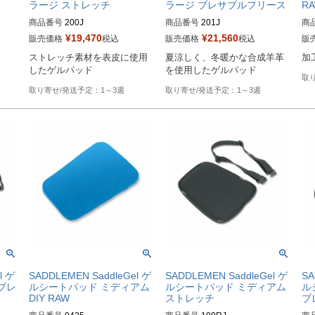
ラージ ストレッチ
ラージ ブレサブルフリース
R
商品番号
200J

商品番号
201J

商
¥
19,470
¥
21,560
販売価格
税込
販売価格
税込
販
Drag型番：TRA200J
Drag型番：TRA201J
メ
ストレッチ素材を表皮に使用
夏涼しく、冬暖かな合成羊革
加
したゲルパッド
を使用したゲルパッド
1～3週
1～3週
l ゲ
SADDLEMEN SaddleGel ゲ
SADDLEMEN SaddleGel ゲ
SA
ブレ
ルシートパッド ミディアム
ルシートパッド ミディアム
ル
DIY RAW
ストレッチ
ブ