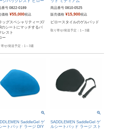
ージバックレスト ピロー
ッド ミディアム
品番号
0822-0189
商品番号
0810-0525

¥
55,000
¥
15,900
売価格
税込
販売価格
税込
Drag型番：0810-0524
ラッグスペシャリティーズ/
ピロースタイルのゲルパッド
1Rのシートにマッチするバ
1～3週
クレスト

ロー
1～3週
DDLEMEN SaddleGel ゲ
SADDLEMEN SaddleGel ゲ
シートパッド ラージ DIY
ルシートパッド ラージ スト