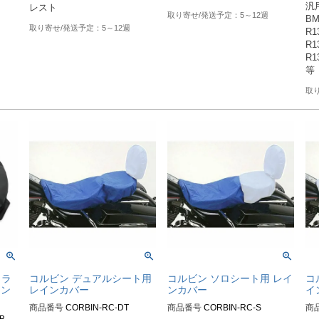
汎用
レスト
5～12週
BM
5～12週
R13
R13
R1
トラ
コルビン デュアルシート用
コルビン ソロシート用 レイ
コ
ョン
レインカバー
ンカバー
イ
商品番号
CORBIN-RC-DT
商品番号
CORBIN-RC-S
商
B
