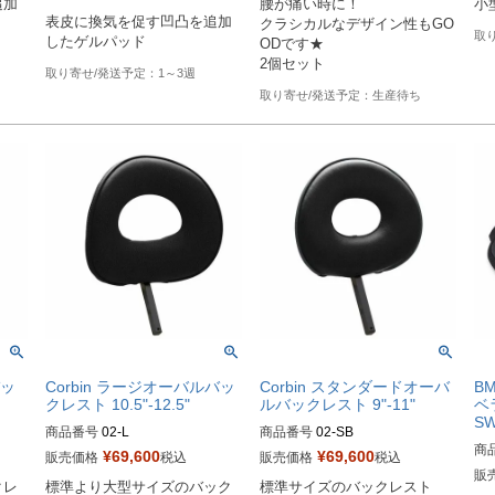
追加
腰が痛い時に！

小
Drag型番：0810-0522
表皮に換気を促す凹凸を追加
クラシカルなデザイン性もGO
したゲルパッド
ODです★

2個セット
1～3週
生産待ち
バッ
Corbin ラージオーバルバッ
Corbin スタンダードオーバ
BM
クレスト 10.5"-12.5"
ルバックレスト 9"-11"
ベ
S
商品番号
02-L
商品番号
02-SB
商
¥
69,600
¥
69,600
販売価格
税込
販売価格
税込
販
クレ
標準より大型サイズのバック
標準サイズのバックレスト