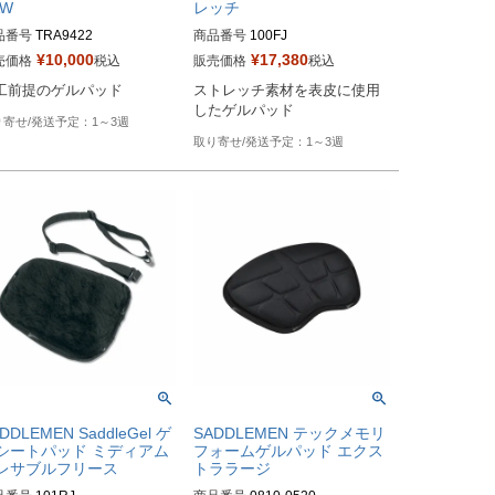
AW
レッチ
品番号
TRA9422

商品番号
100FJ

¥
10,000
¥
17,380
売価格
税込
販売価格
税込
ーカー型番：9422
Drag型番：TRA-100FJ
工前提のゲルパッド
ストレッチ素材を表皮に使用
したゲルパッド
1～3週
1～3週
DDLEMEN SaddleGel ゲ
SADDLEMEN テックメモリ
シートパッド ミディアム
フォームゲルパッド エクス
レサブルフリース
トララージ