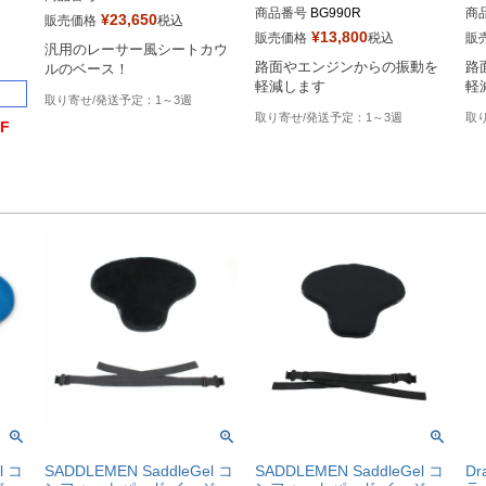
商品番号
BG990R

商
¥
23,650
販売価格
税込
¥
13,800
販売価格
税込
販
汎用のレーサー風シートカウ
Drag型番：0810-1655
Dr
路面やエンジンからの振動を
路
軽減します
軽
1～3週
1～3週
F
l コ
SADDLEMEN SaddleGel コ
SADDLEMEN SaddleGel コ
Dra