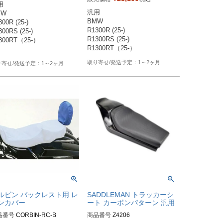


汎用

W 

BMW 

00R (25-)

R1300R (25-)

00RS (25-)

R1300RS (25-)

300RT（25-）

1～2ヶ月
1～2ヶ月
ルビン バックレスト用 レ
SADDLEMAN トラッカーシ
ンカバー
ート カーボンパターン 汎用
品番号
CORBIN-RC-B
商品番号
Z4206
