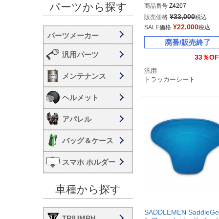
パーツから探す
商品番号
Z4207

Drag型番：0806-0100
¥
33,000
販売価格
税込
¥
22,000
SALE価格
税込
廃番/販売終了
汎用パーツ
33％OF
汎用

メンテナンス
トラッカーシート
ヘルメット
アパレル
バッグ＆ケース
スマホ ホルダー
車種から探す
SADDLEMEN SaddleGe
TRIUMPH