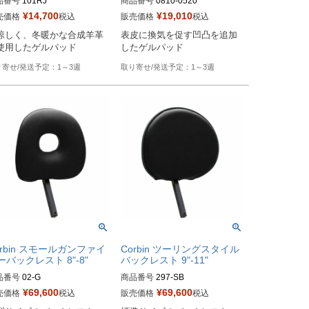
品番号
101RJ

商品番号
0810-0520

¥
14,700
¥
19,010
売価格
税込
販売価格
税込
ag型番：0810-0525
Drag型番：0810-0520
涼しく、冬暖かな合成羊革
表皮に換気を促す凹凸を追加
使用したゲルパッド
したゲルパッド
1～3週
1～3週
orbin スモールガンファイ
Corbin ツーリングスタイル
ーバックレスト 8"-8"
バックレスト 9"-11"
品番号
02-G

商品番号
297-SB
型番：GB
¥
69,600
¥
69,600
売価格
税込
販売価格
税込