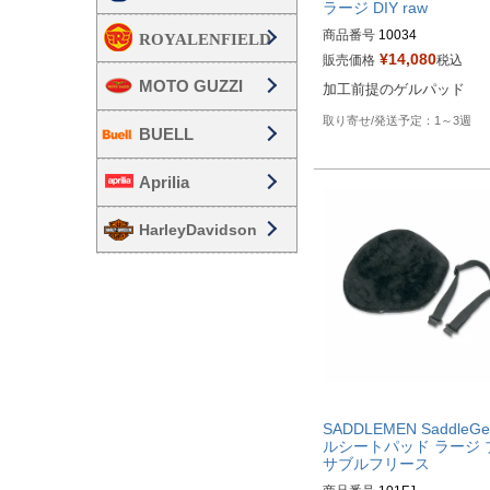
ラージ DIY raw
商品番号
10034

¥
14,080
販売価格
税込
Drag型番：TRA10034
MOTO GUZZI
加工前提のゲルパッド
1～3週
BUELL
Aprilia
HarleyDavidson
SADDLEMEN SaddleGe
ルシートパッド ラージ 
サブルフリース