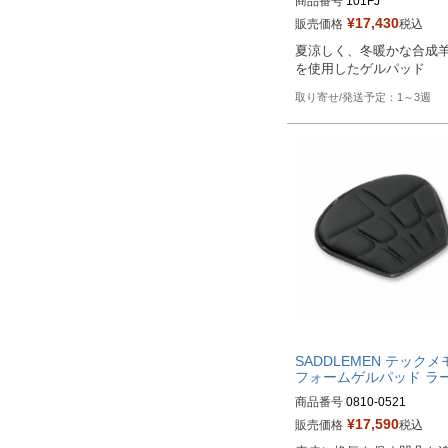
商品番号
101FJ

¥
17,430
販売価格
税込
Drag型番：101FJ
夏涼しく、冬暖かな合成
を使用したゲルパッド
1～3週
SADDLEMEN テックメ
フォームゲルパッド ラ
商品番号
0810-0521

¥
17,590
販売価格
税込
Drag型番：0810-0521