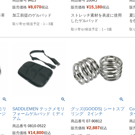
商品番号
9425

商品番号
100RJ

商
¥
8,070
¥
15,180
販売価格
税込
販売価格
税込
販
Drag型番：TRA9422
Drag型番：TRA-100RJ
Dr
羊革
加工前提のゲルパッド
ストレッチ素材を表皮に使用
夏
したゲルパッド
を
1～3週
1～3週
モリ
SADDLEMEN テックメモリ
グッズ(GOODS) シートスプ
C
ージ
フォームゲルパッド ミディ
リング 2インチ
タ
アム
商品番号
07-90812
商
商品番号
0810-0522

旧
¥
2,887
販売価格
税込
販
¥
14,800
販売価格
税込