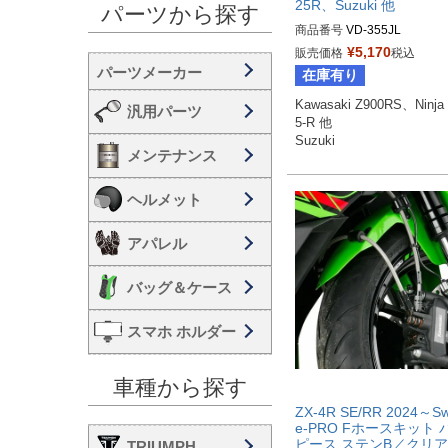
25R、Suzuki 他
パーツから探す
商品番号
VD-355JL
¥
5,170
販売価格
税込
在庫有り
Kawasaki Z900RS、Ninja
汎用パーツ
5-R 他

Suzuki
メンテナンス
ヘルメット
アパレル
バッグ＆ケース
スマホ ホルダー
車種から探す
ZX-4R SE/RR 2024～S
e-PRO Fホースキット 
ピース ステンB／クリア
TRIUMPH