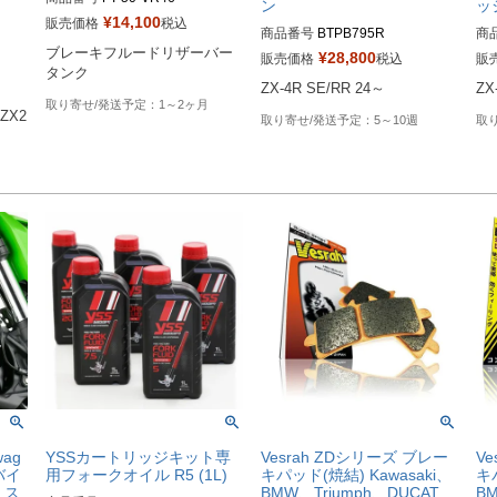
ン
ッ
¥
14,100
販売価格
税込
商品番号
BTPB795R
商
ブレーキフルードリザーバー
¥
28,800
販売価格
税込
販
タンク
1～2ヶ月
 ZX2
5～10週
wag
YSSカートリッジキット専
Vesrah ZDシリーズ ブレー
V
バイ
用フォークオイル R5 (1L)
キパッド(焼結) Kawasaki、
キ
 ス
BMW、Triumph、DUCAT
BM