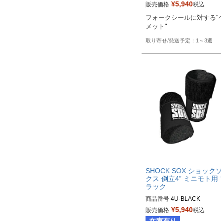
¥
5,940
販売価格
税込
Biker's型番：802119
フォークシールに対する"
メット"
1～3週
SHOCK SOX ショック
クス 倒立4” ミニモト用
ラック
商品番号
4U-BLACK

¥
5,940
販売価格
税込
Biker's型番：802105