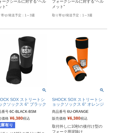
ォークシールに対する"ヘル
フォークシールに対する"ヘル
ット"
メット"
1～3週
1～3週
HOCK SOX ストリートシ
SHOCK SOX ストリートシ
ックソックス 6" ブラック
ョックソックス 6" オレンジ
品番号
6C-BLACK-BSM

商品番号
6U-ORANGE

番：800081

¥
6,380
¥
6,380
売価格
税込
販売価格
税込
Dパーツには800081で登録あ
Biker's型番：800047
在庫有り
取付外しに10秒の後付け型の
ます。

フォーク用泥除け