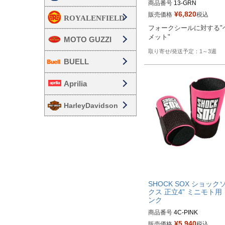
商品番号
13-GRN

¥
6,820
販売価格
税込
Biker's型番：802058
フォークシールに対する"
メット"
MOTO GUZZI
1～3週
BUELL
Aprilia
HarleyDavidson
SHOCK SOX ショック
クス 正立4” ミニモト用
ンク
商品番号
4C-PINK

¥
5,940
販売価格
税込