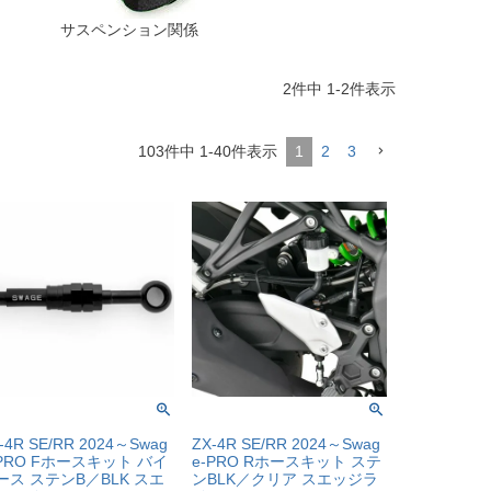
サスペンション関係
2
件中
1
-
2
件表示
103
件中
1
-
40
件表示
1
2
3
-4R SE/RR 2024～Swag
ZX-4R SE/RR 2024～Swag
-PRO Fホースキット バイ
e-PRO Rホースキット ステ
ース ステンB／BLK スエ
ンBLK／クリア スエッジラ