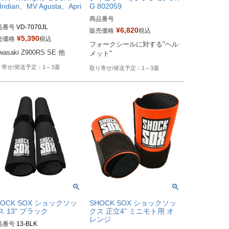
Indian、MV Agusta、Apri
G 802059
商品番号
品番号
VD-7070JL
¥
6,820
販売価格
税込
Biker's型番：802059
¥
5,390
売価格
税込
フォークシールに対する"ヘル
wasaki Z900RS SE 他
メット"
1～3週
1～3週
HOCK SOX ショックソッ
SHOCK SOX ショックソッ
ス 13" ブラック
クス 正立4” ミニモト用 オ
レンジ
品番号
13-BLK
