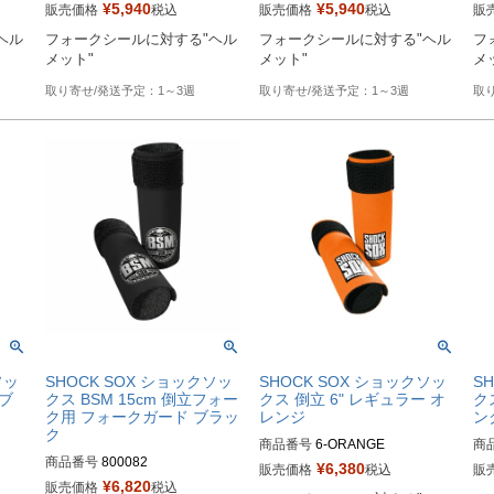
¥
5,940
¥
5,940
販売価格
税込
販売価格
税込
販
Biker's型番：802116
Biker's型番：802113
Bi
ヘル
フォークシールに対する"ヘル
フォークシールに対する"ヘル
フ
メット"
メット"
メ
1～3週
1～3週
ソッ
SHOCK SOX ショックソッ
SHOCK SOX ショックソッ
S
 ブ
クス BSM 15cm 倒立フォー
クス 倒立 6" レギュラー オ
ク
ク用 フォークガード ブラッ
レンジ
ン
ク
商品番号
6-ORANGE

商
商品番号
800082

¥
6,380
販売価格
税込
販
M型番：6U-BLACK-BSM
Biker's型番：802120
Bi
¥
6,820
販売価格
税込