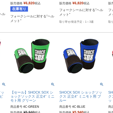
¥
6,820
¥
6,820
販売価格
税込
販売価格
税込
販
Biker's型番：802057
Biker's型番：802056
Bi
在庫有り
フォークシールに対する"ヘル
フ
ヘル
メット"
メ
フォークシールに対する"ヘル
メット"
1～3週
ソッ
【セール】SHOCK SOX シ
SHOCK SOX ショックソッ
S
 ピ
ョックソックス 正立4” ミニ
クス 正立4” ミニモト用 ブ
ク
モト用 グリーン
ルー
ッ
商品番号
4C-GREEN

商品番号
4C-BLUE

商
¥
5,940
¥
5,940
販売価格
税込
販売価格
税込
販