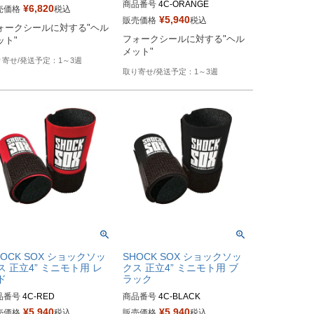
商品番号
4C-ORANGE

¥
6,820
売価格
税込
ker's型番：802055
¥
5,940
販売価格
税込
ォークシールに対する"ヘル
Biker's型番：802118
フォークシールに対する"ヘル
ット"
メット"
1～3週
1～3週
HOCK SOX ショックソッ
SHOCK SOX ショックソッ
ス 正立4” ミニモト用 レ
クス 正立4” ミニモト用 ブ
ド
ラック
品番号
4C-RED

商品番号
4C-BLACK

¥
5,940
¥
5,940
売価格
税込
販売価格
税込