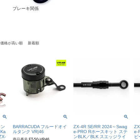
ブレーキ関係
価格が高い順
新着順
ロン
BARRACUDA フルードオイ
ZX-4R SE/RR 2024～Swag
ZX
Ka
ルタンク VR|46
e-PRO Rホースキット ステ
e
ZX-
ンBLK／BLK スエッジライ
ピ
商品番号
FT-50-VR46