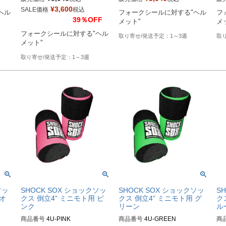
Biker's型番：802112
Biker's型番：802109
Bi
¥
3,600
SALE価格
税込
ヘル
フォークシールに対する"ヘル
フ
39％OFF
メット"
メ
フォークシールに対する"ヘル
1～3週
メット"
1～3週
ソッ
SHOCK SOX ショックソッ
SHOCK SOX ショックソッ
S
 オ
クス 倒立4” ミニモト用 ピ
クス 倒立4” ミニモト用 グ
ク
ンク
リーン
ル
商品番号
4U-PINK

商品番号
4U-GREEN

商