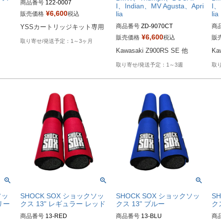
商品番号
I、Indian、MV Agusta、Apri
I、
¥
6,600
lia
lia
販売価格
税込
商品番号
ZD-9070CT
商
YSSカートリッジキット専用
¥
6,600
販売価格
税込
販
1～3ヶ月
Kawasaki Z900RS SE 他
Ka
1～3週
ソッ
SHOCK SOX ショックソッ
SHOCK SOX ショックソッ
S
リー
クス 13" レギュラー レッド
クス 13" ブルー
ク
商品番号
13-RED

商品番号
13-BLU

商