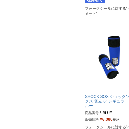
在庫有り
フォークシールに対する"
メット"
SHOCK SOX ショック
クス 倒立 6" レギュラー
ルー
商品番号
6-BLUE

¥
6,380
販売価格
税込
Biker's型番：802111
フォークシールに対する"