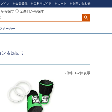
ログイン
会員登録
ご利用ガイド
カート
お問い合わせ
品から探す
全商品から探す
ツメーカー
ョン＆足回り
2
件中
1
-
2
件表示