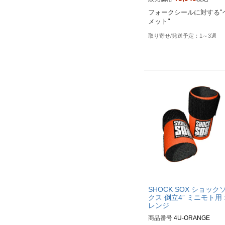
Biker's型番：802115
フォークシールに対する"
メット"
1～3週
SHOCK SOX ショック
クス 倒立4” ミニモト用
レンジ
商品番号
4U-ORANGE
