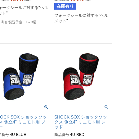
ker's型番：802106
Biker's型番：802104
在庫有り
ォークシールに対する"ヘル
ット"
フォークシールに対する"ヘル
メット"
1～3週
HOCK SOX ショックソッ
SHOCK SOX ショックソッ
ス 倒立4” ミニモト用 ブ
クス 倒立4” ミニモト用 レ
ー
ッド
品番号
4U-BLUE

商品番号
4U-RED
