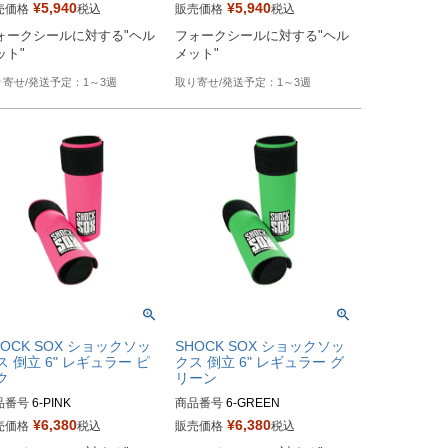
¥
5,940
¥
5,940
売価格
税込
販売価格
税込
ker's型番：802110
Biker's型番：802107
ォークシールに対する"ヘル
フォークシールに対する"ヘル
ット"
メット"
1～3週
1～3週
HOCK SOX ショックソッ
SHOCK SOX ショックソッ
ス 倒立 6" レギュラー ピ
クス 倒立 6" レギュラー グ
ク
リーン
品番号
6-PINK

商品番号
6-GREEN

¥
6,380
¥
6,380
売価格
税込
販売価格
税込
ker's型番：802117
Biker's型番：802114