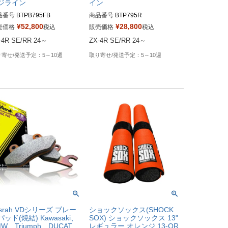
ジライン
イン
品番号
BTPB795FB

商品番号
BTP795R

¥
52,800
¥
28,800
売価格
税込
販売価格
税込
5～10週
5～10週
esrah VDシリーズ ブレー
ショックソックス(SHOCK
パッド(焼結) Kawasaki、
SOX) ショックソックス 13"
W、Triumph、DUCAT
レギュラー オレンジ 13-OR