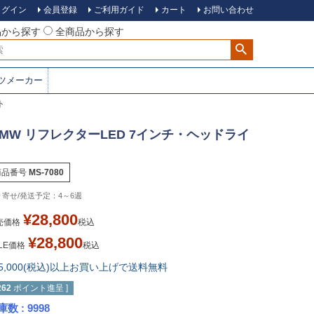
ログイン
会員登録
ご利用ガイド
カート
お問い合わせ
品から探す
全商品から探す
ツメーカー
ト
MW リフレクターLED 7インチ・ヘッドライ
商品番号
MS-7080
4～6週
¥
28,800
売価格
税込
¥
28,800
LE価格
税込
15,000(税込)以上お買い上げで送料無料
262
ポイント進呈 ]
庫数
9998