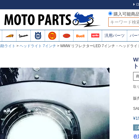
購入可能商
検索
汎用パーツ
パー
補助ライト
ヘッドライト 7インチ
WMW リフレクターLED 7インチ・ヘッドライ
W
ト
販
SA
¥
[
在