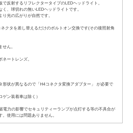
板で反射するリフレクタータイプのLEDヘッドライト。

く、球切れの無いLEDヘッドライトです。

より光の広がりが自然です。

4コネクタを差し替えるだけのボルトオン交換です(その後照射角
せん。

ボネートレンズ。

タ形状が異なるので「H4コネクタ変換アダプター」 が必要で
ゲン装着車は除く） 

は、省電力の影響でセキュリティーランプが点灯する等の不具合が