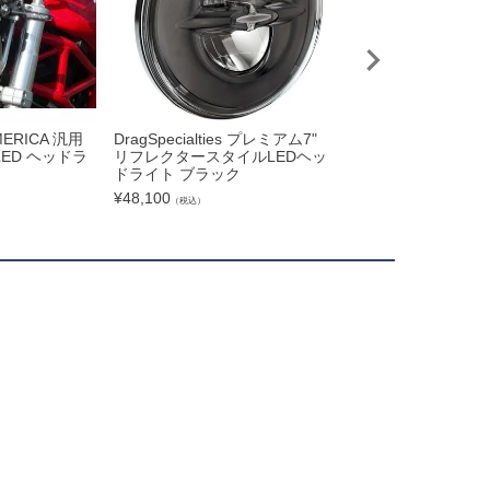
MERICA 汎用
DragSpecialties プレミアム7"
(WMW) 7インチ 
 LED ヘッドラ
リフレクタースタイルLEDヘッ
EDヘッドライト MS-
ドライト ブラック
¥
36,800
（税込）
¥
48,100
（税込）