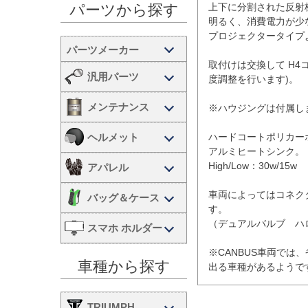
上下に分割された反射
パーツから探す
明るく、消費電力が少な
プロジェクタータイプ
取付けは交換して H
汎用パーツ
度調整を行います)。

メンテナンス
※ハウジングは付属しま
ヘルメット
ハードコートポリカー
アルミヒートシンク。

High/Low：30w/15w

アパレル
車両によってはコネク
バッグ＆ケース
す。

（デュアルバルブ　ハロ
スマホ ホルダー
※CANBUS車両で
車種から探す
TRIUMPH