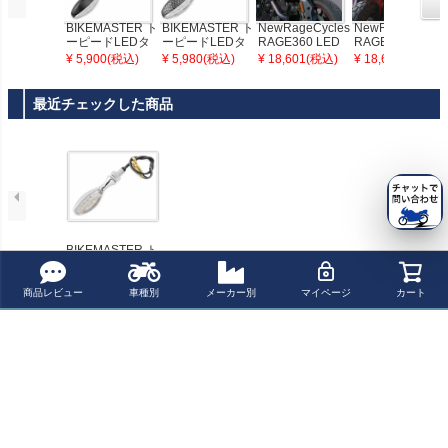
BIKEMASTER ト
BIKEMASTER ト
NewRageCycles
NewRageCycles
ーピードLEDタ
ーピードLEDタ
RAGE360 LED
RAGE360 LED
ーンシグナル
ーンシグナル
ターンシグナル
ターンシグナル
¥ 5,900(税込)
¥ 5,980(税込)
¥ 18,601(税込)
¥ 18,601(税込)
56mm
58mm
最近チェックした商品
BIKEMASTER ト
ーピードLEDタ
ーンシグナル
商品レビュー
車種別
メーカー別
マイページ
カート
ペー
ジト
新規会員登録でお得に便利にお買い物
ップ
へ