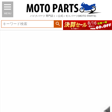
MENU
バイク
パーツ
専門店 | ＜公式＞モトパーツ(MOTO PARTS)