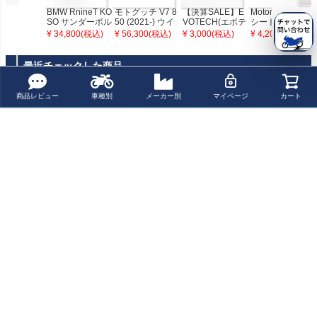
BMW RnineT KO
モトグッチ V7 8
【決算SALE】E
Motone アンダー
SO サンダーボル
50 (2021-) ウイ
VOTECH(エボテ
シートターンシ
トヘッドライト
ンカー一体型フ
ック) ウインカー
グナルブラケッ
¥ 34,800(税込)
¥ 56,300(税込)
¥ 3,000(税込)
¥ 4,200(税込)
用取付ブラケッ
ロントフォーク
ステー
ト ブラック PTS
ト CONTROLPIT
カバー RVRS M
001B MT1086
THREE MOTOIS
OTO
最近チェックした商品
M
商品レビュー
車種別
メーカー別
マイページ
カート
BIKEMASTER ブ
レイドLED
ペー
ジト
新規会員登録でお得に便利にお買い物
ップ
へ