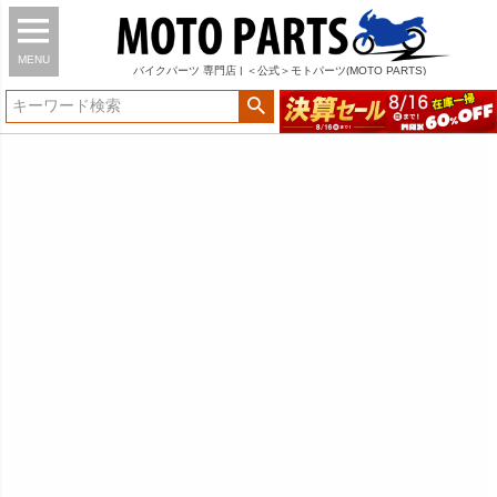
MENU
バイク
パーツ
専門店 | ＜公式＞モトパーツ(MOTO PARTS)