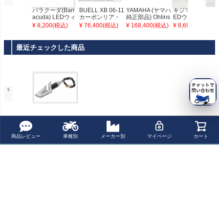
バラクーダ(Barr
BUELL XB 06-11
YAMAHA (ヤマハ
キジマ(KIJIMA) L
acuda) LEDウィ
カーボンリア・
純正部品) Ohlins
EDウィンカーT
ンカー FRECCIA
フェンダー（リ
ステアリングダ
RLタイプ クリ
¥ 8,200(税込)
¥ 76,400(税込)
¥ 168,400(税込)
¥ 8,690(税込)
N1001/X
ヤハガー） イル
ンパー
アレンズ 2個セ
ムバーガー
ット
最近チェックした商品
BIKEMASTER
商品レビュー
車種別
メーカー別
マイページ
カート
ペー
ジト
新規会員登録でお得に便利にお買い物
ップ
へ