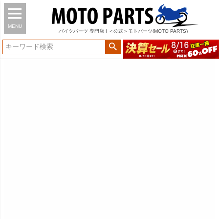
MENU
バイク
パーツ
専門店 | ＜公式＞モトパーツ(MOTO PARTS)