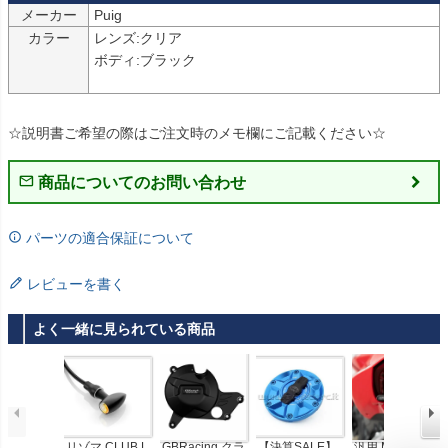
メーカー
Puig
カラー
レンズ:クリア

ボディ:ブラック

☆説明書ご希望の際はご注文時のメモ欄にご記載ください☆
商品についてのお問い合わせ
パーツの適合保証について
レビューを書く
よく一緒に見られている商品
リゾマ CLUB L
GBRacing クラ
【決算SALE】
汎用 MI-LED B-L