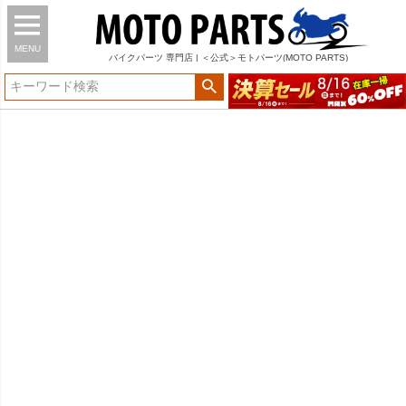
MENU
バイク
パーツ
専門店 | ＜公式＞モトパーツ(MOTO PARTS)