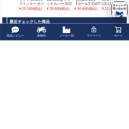
ウインカー ポジ
ッチカバー SUZ
【セール】EVOT
UX LED ウイン
ションランプ付
UKI SV650
ECH フューエル
カー Eマーク付
¥ 15,180(税込)
¥ 28,900(税込)
¥ 26,400(税込)
¥ 12,400(税込)
き ブラック
タンクキャップ
き バラクーダ
ラピッド APRILI
A/BENELLI/TRIU
最近チェックした商品
MPH/KTM/MV A
GUSTA
商品レビュー
車種別
メーカー別
マイページ
カート
プーチ(Puig) タ
ーンライト カー
ブ フロント用 90
84N
ペー
ジト
新規会員登録でお得に便利にお買い物
ップ
へ