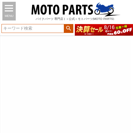
MENU
バイク
パーツ
専門店 | ＜公式＞モトパーツ(MOTO PARTS)