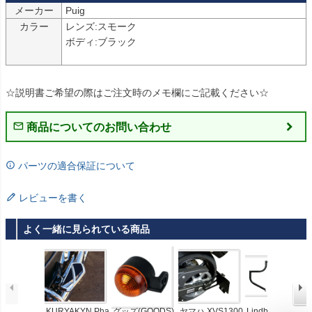
メーカー
Puig
カラー
レンズ:スモーク

ボディ:ブラック

☆説明書ご希望の際はご注文時のメモ欄にご記載ください☆
商品についてのお問い合わせ
パーツの適合保証について
レビューを書く
よく一緒に見られている商品
KURYAKYN Pha
グッズ(GOODS)
ヤマハ XVS1300
Lindby Custom L