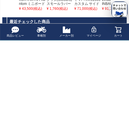
ntom ミニボード
スモールラバー
カスタム サイド
INBAR フロント
クローム
ウインカー
ナンバー ナンバ
ハイウェイバー
¥ 43,500(税込)
¥ 1,760(税込)
¥ 71,000(税込)
¥ 91,740(税込)
ープレートホル
XVS1300 ストラ
ダー Highway H
イカー フラット
awk
ブラック
最近チェックした商品
商品レビュー
車種別
メーカー別
マイページ
カート
プーチ(Puig) タ
ーンライト ダブ
ル リア用 9556N
ペー
ジト
新規会員登録でお得に便利にお買い物
ップ
へ