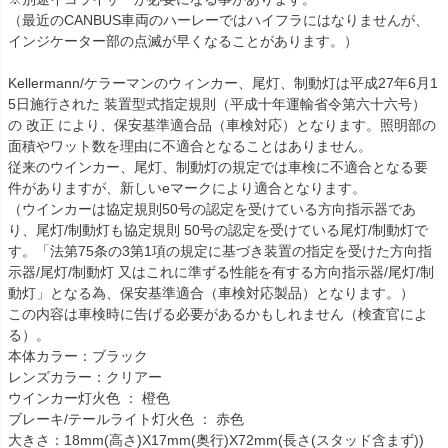
（最近のCANBUS車両のハーレーではハイフラにはなりませんが、
インジケーター部の点滅が早くなることがあります。）

Kellermann/ケラーマンのウィンカー、尾灯、制動灯は平成27年6月1
5日施行された 装置型式指定規則（平成十年運輸省令第六十六号） 
の 改正 により、保安基準適合品（車検対応）となります。照明部の
面積やワット数を理由に不適合となることはありません。

従来のウインカー、尾灯、制動灯の規定では車検に不適合となる要
件がありますが、新しいeマークにより適合となります。

（ウインカーは協定規則50号の認定を受けている方向指示器であ
り、尾灯/制動灯も協定規則 50号の認定を受けている尾灯/制動灯で
す。「法第75条の3第1項の規定に基づき装置の指定を受けた方向指
示器/尾灯/制動灯 又はこれに準ずる性能を有する方向指示器/尾灯/制
動灯」となる為、保安基準適合（車検対応製品）となります。）

この内容は車検時に告げる必要があるかもしれません（検査官によ
る）。

本体カラー：ブラック

レンズカラー：クリアー

ウインカー灯火色 ： 橙色

ブレーキ/テールライト灯火色 ： 赤色

大きさ：18mm(高さ)X17mm(奥行)X72mm(長さ(スタッド含まず))
