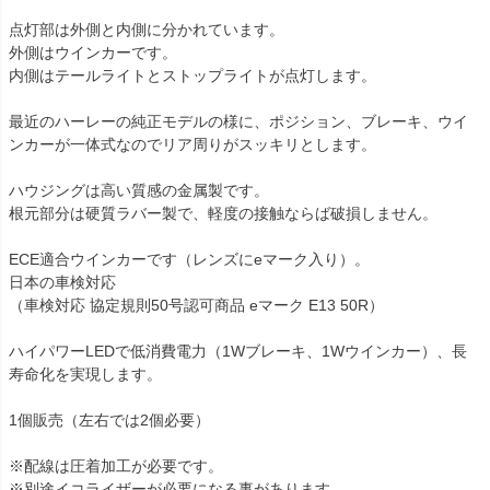
点灯部は外側と内側に分かれています。

外側はウインカーです。

内側はテールライトとストップライトが点灯します。

最近のハーレーの純正モデルの様に、ポジション、ブレーキ、ウイ
ンカーが一体式なのでリア周りがスッキリとします。

ハウジングは高い質感の金属製です。

根元部分は硬質ラバー製で、軽度の接触ならば破損しません。

ECE適合ウインカーです（レンズにeマーク入り）。

日本の車検対応

（車検対応 協定規則50号認可商品 eマーク E13 50R）

ハイパワーLEDで低消費電力（1Wブレーキ、1Wウインカー）、長
寿命化を実現します。

1個販売（左右では2個必要）

※配線は圧着加工が必要です。

※別途イコライザーが必要になる事があります。
