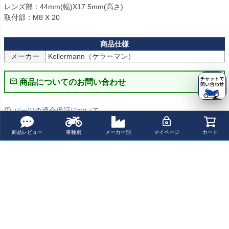
レンズ部：44mm(幅)X17.5mm(高さ)

取付部：M8 X 20
メーカー
Kellermann（ケラーマン）
商品についてのお問い合わせ
パーツの適合保証について
商品レビュー
車種別
メーカー別
マイページ
カート
レビューを書く
よく一緒に見られている商品
ケラーマン(Kelle
ケラーマン(Kelle
バラクーダ(Barr
スクランブラー9
rmann) マイクロ
rmann) Bullet Att
acuda) LEDウィ
00 / ストリート