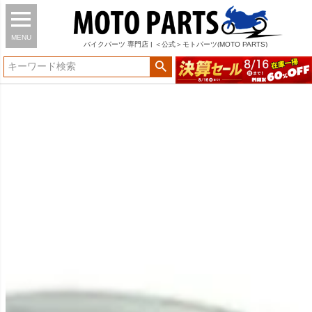
MENU
バイク
パーツ
専門店 | ＜公式＞モトパーツ(MOTO PARTS)