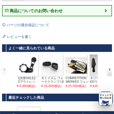
商品についてのお問い合わせ
パーツの適合保証について
レビューを書く
よく一緒に見られている商品
【決算SALE】
モトイズム フォ
COMPETITION
キジマ(KIJIMA) L
【アウトレッ
ーククランプ LE
WERKES フェン
EDウィンカーT
ト】バイクスマ
D ウインカー タ
ダーエリミネー
RLタイプ スモ
¥ 8,360(税込)
¥ 33,300(税込)
¥ 25,500(税込)
¥ 8,690(税込)
ホマウント モト
イプ3 41mm Eマ
ター ストリート
ークレンズ 2個
マウント 50mm
ーク付き ペア
トリプル 08-12
セット
フォーククラン
最近チェックした商品
プタイプ ROKF
ORM