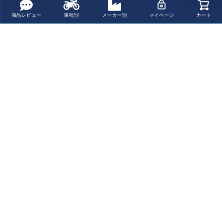
商品レビュー
車種別
メーカー別
マイページ
カート
バラクーダ(Barr
acuda) LEDウィ
ンカー IDEA シ
ルバー N1001/IA
ペー
ジト
新規会員登録でお得に便利にお買い物
ップ
へ
ポイントプレゼント
レビューを書いて
送料無料
15,000円以上ご購入で