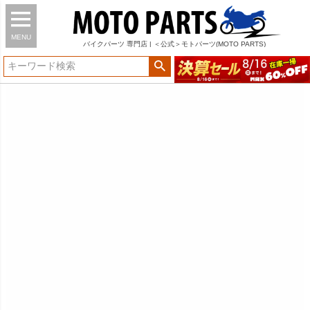
MENU
バイク
パーツ
専門店 | ＜公式＞モトパーツ(MOTO PARTS)