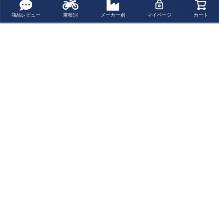
商品レビュー
車種別
メーカー別
マイページ
カート
バラクーダ(Barr
acuda) LEDウィ
ンカー IDEA ブ
ラック N1001/IN
ペー
ジト
新規会員登録でお得に便利にお買い物
ップ
へ
ポイントプレゼント
レビューを書いて
送料無料
15,000円以上ご購入で