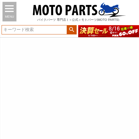
MENU
バイク
パーツ
専門店 | ＜公式＞モトパーツ(MOTO PARTS)