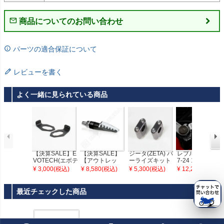
商品についてのお問い合わせ
パーツの適合保証について
レビューを書く
よく一緒に見られている商品
【決算SALE】E
【決算SALE】
ジータ(ZETA) バ
レブル250/500 1
VOTECH(エボテ
【アウトレッ
ーライズキット
7-24 17-24 マス
ック) ウインカー
ト】BARRACU
19mmUP 22.2ハ
ターシリンダー
¥ 3,000(税込)
¥ 8,580(税込)
¥ 5,300(税込)
¥ 12,243(税込)
ステー
DA LED ウイン
ンドルバー用 ZE
キャップ グレー
カーセット FUT
53-0119
バイカーズ
URA （フーツ
最近チェックした商品
ラ）