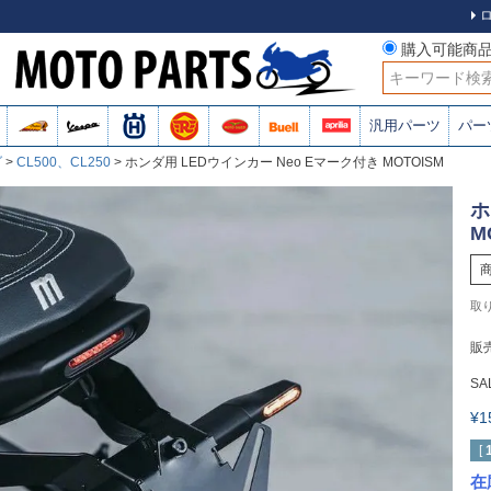
購入可能商
検索
汎用パーツ
パー
ダ
CL500、CL250
ホンダ用 LEDウインカー Neo Eマーク付き MOTOISM
ホ
M
販
SA
¥
[
在