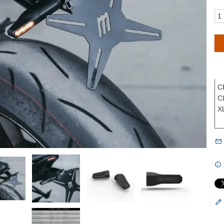
C
C
X