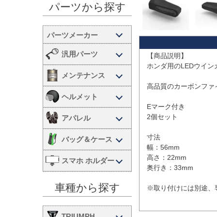
パーツから探す
汎用パーツ
【商品説明】

ホンダ用のLEDウイン
メンテナンス
高品質のカーボンファ
ヘルメット
Eマーク付き

2個セット

アパレル
寸法

バッグ＆ケース
幅：56mm

高さ：22mm

スマホ ホルダー
奥行き：33mm

車種から探す
※取り付けには別途、
TRIUMPH