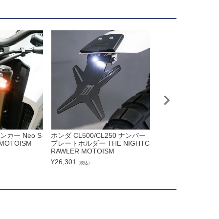
ンカー Neo S
ホンダ CL500/CL250 ナンバー
モトイズム フォーク
MOTOISM
プレートホルダー THE NIGHTC
ED ウインカー タイ
RAWLER MOTOISM
Eマーク付き ペア 
ンプ付き
¥
26,301
（税込）
¥
36,500
（税込）