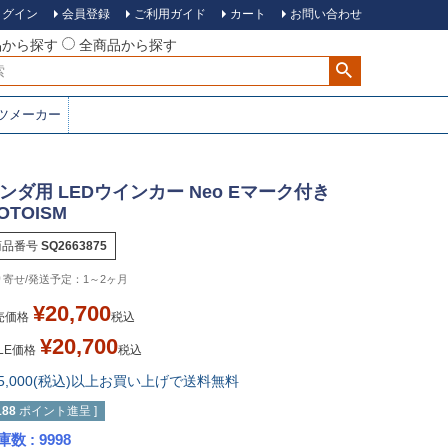
ログイン
会員登録
ご利用ガイド
カート
お問い合わせ
品から探す
全商品から探す
ツメーカー
ンダ用 LEDウインカー Neo Eマーク付き
OTOISM
商品番号
SQ2663875
1～2ヶ月
¥
20,700
売価格
税込
¥
20,700
LE価格
税込
15,000(税込)以上お買い上げで送料無料
188
ポイント進呈 ]
庫数
9998