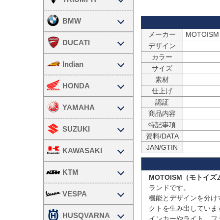
BMW
メーカー
MOTOI
DUCATI
デザイン
カラー
Indian
サイズ
素材
HONDA
仕上げ
認証
YAMAHA
商品内容
特記事項
SUZUKI
資料/DATA
JAN/GTIN
KAWASAKI
KTM
MOTOISM（モトイズ
ランドです。

VESPA
機能とデザインを分け
クトを生み出していま
HUSQVARNA
インカーやライト、フ