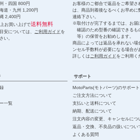
・四国 800円
お客様のご都合で返品をご希望さ
九州 1,200円
は、商品到着後なるべくお早めに
,400円
連絡下さい。
※取付けが完了するまでは、お届
送料無料
円以上お買い上げで
確認のため型番の確認できるも
目安については、
ご利用ガイド
を
等）の保管をお勧めします。
さい。
商品によっては返品を承れない場
ンセル手数料が必要になる場合が
詳しくは
ご利用ガイド
をご利用く
ジ
サポート
録
MotoParts(モトパーツ)のサポート
ご注文方法について
ー一覧
支払いと送料について
納期、配送について
注文内容の変更、キャンセルにつ
返品・交換、不良品の扱いについ
よくある質問