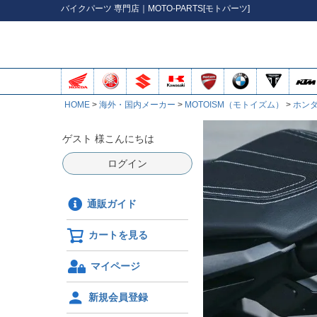
バイク
パーツ
専門店｜MOTO-PARTS[モトパーツ]
HOME
海外・国内メーカー
MOTOISM（モトイズム）
ホン
ゲスト 様こんにちは
ログイン
通販ガイド
カートを見る
マイページ
新規会員登録