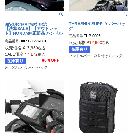
THRASHIN SUPPLY バーバッ
国内在庫分限りの超特価販売！
【決算SALE】【アウトレッ
グ
ト】HONDA純正部品 ハンドル
商品番号
THB-0005
バーバッグ
商品番号
08L56-KW3-801
販売価格
¥
12,800
税込
販売価格
¥
17,930
税込
在庫有り
SALE価格
¥
7,172
税込
ハンドルバーに取り付けるバッグ
60％OFF
在庫有り
純正のハンドルバーバック