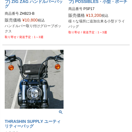
プ) ZIG ZAG ハンドルバーバッ
プ) POSSIBLES・小型・ポーチ
グ
商品番号
PSP17

商品番号
ZHB23-B

販売価格
¥
13,200
税込
HD型番：269-0114
販売価格
¥
10,800
税込
様々な場所に追加出来る小型ドライ
Turn14型番　giaZHB23-B
ハンドルバー取り付けグローブボッ
バッグ
クス
1～3週
1～3週
THRASHIN SUPPLY ユーティ
リティーバッグ