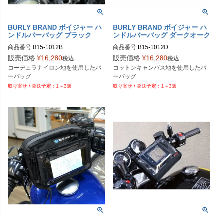
BURLY BRAND ボイジャー ハ
BURLY BRAND ボイジャー ハ
ンドルバーバッグ ブラック
ンドルバーバッグ ダークオーク
商品番号
B15-1012B

商品番号
B15-1012D

販売価格
¥
16,280
販売価格
¥
16,280
税込
税込
B型番：070285
B型番：070248
コーデュラナイロン地を使用したバ
コットンキャンバス地を使用したバ
ーバッグ
ーバッグ
1～3週
1～3週