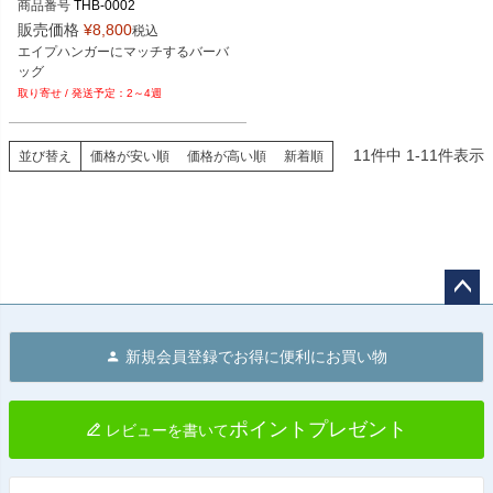
商品番号
THB-0002
販売価格
¥
8,800
税込
エイプハンガーにマッチするバーバ
ッグ
2～4週
11
件中
1
-
11
件表示
並び替え
価格が安い順
価格が高い順
新着順
ペー
ジト
新規会員登録でお得に便利にお買い物
ップ
へ
ポイントプレゼント
レビューを書いて