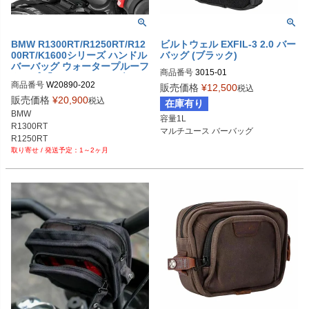
BMW R1300RT/R1250RT/R12
ビルトウェル EXFIL-3 2.0 バー
00RT/K1600シリーズ ハンドル
バッグ (ブラック)
バーバッグ ウォータープルーフ
商品番号
3015-01

タイプ 「MEDIA」 ワンダーリ
3OT：3515-0243
商品番号
W20890-202

販売価格
¥
12,500
ッヒ
税込
販売価格
¥
20,900
税込
在庫有り
BMW 

容量1L

R1300RT

マルチユース バーバッグ
R1250RT

1～2ヶ月
R1200RT

K1600B/GT/GTL
