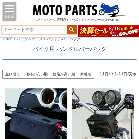
MENU
バイク
パーツ
専門店 | ＜公式＞モトパーツ(MOTO PARTS)
HOME
バッグ＆ケース
ハンドルバーバッグ
バイク用 ハンドルバーバッグ
11
件中
1
-
11
件表示
並び替え
価格が安い順
価格が高い順
新着順