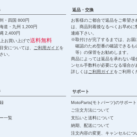
料
返品・交換
・四国 800円
お客様のご都合で返品をご希望さ
九州 1,200円
は、商品到着後なるべくお早めに
,400円
連絡下さい。
※取付けが完了するまでは、お届
送料無料
円以上お買い上げで
確認のため型番の確認できるも
目安については、
ご利用ガイド
を
等）の保管をお勧めします。
さい。
商品によっては返品を承れない場
ンセル手数料が必要になる場合が
詳しくは
ご利用ガイド
をご利用く
ジ
サポート
録
MotoParts(モトパーツ)のサポート
ご注文方法について
ー一覧
支払いと送料について
納期、配送について
注文内容の変更、キャンセルにつ