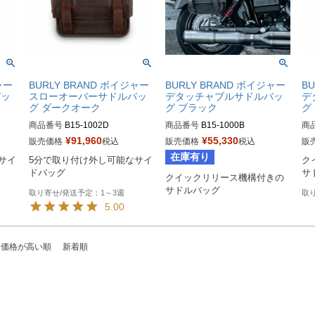
ャー
BURLY BRAND ボイジャー
BURLY BRAND ボイジャー
B
バッ
スローオーバーサドルバッ
デタッチャブルサドルバッ
デ
グ ダークオーク
グ ブラック
グ
商品番号
B15-1002D

商品番号
B15-1000B

商
¥
91,960
¥
55,330
販売価格
税込
販売価格
税込
販
B型番：070269
B型番：070262
B型
在庫有り
サイ
5分で取り付け外し可能なサイ
ク
サ
クイックリリース機構付きの
サドルバッグ
1～3週
5.00
価格が高い順
新着順