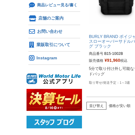
商品レビュー見る/書く
店舗のご案内
お問い合わせ
BURLY BRAND ボイジ
スローオーバーサドル
業販取引について
グ ブラック
商品番号
B15-1002B

Instagram
¥
91,960
販売価格
税込
B型番：070268
5分で取り付け外し可能な
1～3週
並び替え
価格が安い順