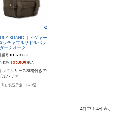
URLY BRAND ボイジャー
タッチャブルサドルバッ
 ダークオーク
品番号
B15-1000D

¥
55,880
売価格
税込
番：070262
イックリリース機構付きの
ドルバッグ
1～3週
4
件中
1
-
4
件表示