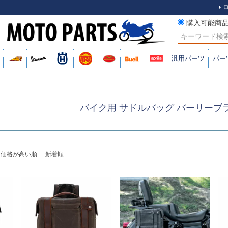
購入可能商
検索
汎用パーツ
パー
バイク用 サドルバッグ バーリーブ
価格が高い順
新着順