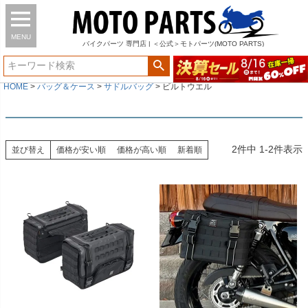
MENU
バイク
パーツ
専門店 | ＜公式＞モトパーツ(MOTO PARTS)
HOME
バッグ＆ケース
サドルバッグ
ビルトウエル
2
件中
1
-
2
件表示
並び替え
価格が安い順
価格が高い順
新着順