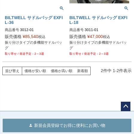
BILTWELL サドルバッグ EXFI
BILTWELL サドルバッグ EXFI
L-36
L-18
商品番号
3012-01

商品番号
3011-01

販売価格
¥
85,540
販売価格
¥
47,000
税込
税込
3OT:3501-1867

3501-1866

振り分けタイプの多機能サドルバッ
振り分けタイプの多機能サドルバッ
BILTWELL（ビルトウェル）
BILTWELL（ビルトウェル）
2～3週
2～3週
2
件中
1
-
2
件表示
並び替え
価格が安い順
価格が高い順
新着順
ペー
ジト
新規会員登録でお得に便利にお買い物
ップ
へ