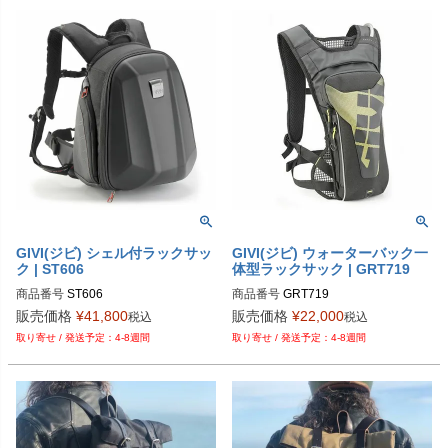
GIVI(ジビ) シェル付ラックサッ
GIVI(ジビ) ウォーターバック一
ク | ST606
体型ラックサック | GRT719
商品番号
ST606
商品番号
GRT719
販売価格
¥
41,800
販売価格
¥
22,000
税込
税込
4-8週間
4-8週間