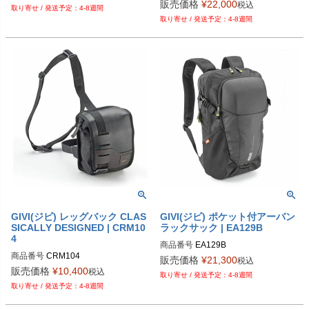
販売価格
¥
22,000
税込
4-8週間
4-8週間
GIVI(ジビ) レッグバック CLAS
GIVI(ジビ) ポケット付アーバン
SICALLY DESIGNED | CRM10
ラックサック | EA129B
4
商品番号
EA129B
商品番号
CRM104
販売価格
¥
21,300
税込
販売価格
¥
10,400
税込
4-8週間
4-8週間