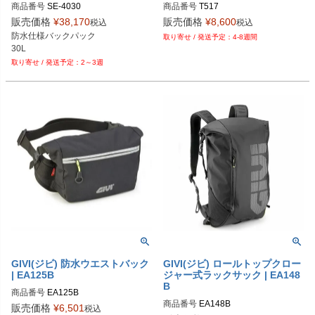
商品番号
SE-4030

商品番号
T517
3OT：3517-0517
販売価格
¥
38,170
販売価格
¥
8,600
税込
税込
防水仕様バックパック

4-8週間
30L
2～3週
GIVI(ジビ) 防水ウエストバック
GIVI(ジビ) ロールトップクロー
| EA125B
ジャー式ラックサック | EA148
B
商品番号
EA125B
商品番号
EA148B
販売価格
¥
6,501
税込