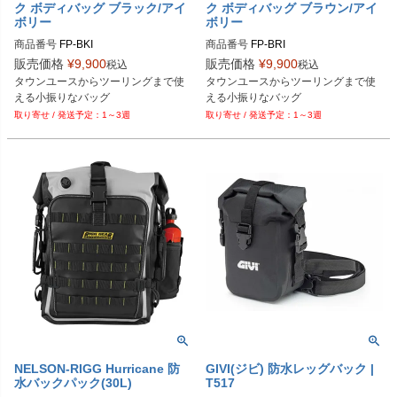
ク ボディバッグ ブラック/アイ
ク ボディバッグ ブラウン/アイ
ボリー
ボリー
商品番号
FP-BKI
商品番号
FP-BRI
販売価格
¥
9,900
販売価格
¥
9,900
税込
税込
タウンユースからツーリングまで使
タウンユースからツーリングまで使
える小振りなバッグ
える小振りなバッグ
1～3週
1～3週
NELSON-RIGG Hurricane 防
GIVI(ジビ) 防水レッグバック |
水バックパック(30L)
T517