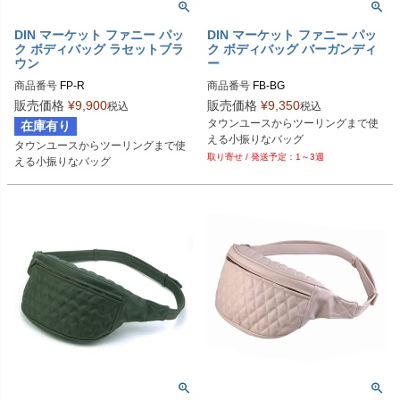
DIN マーケット ファニー パッ
DIN マーケット ファニー パッ
ク ボディバッグ ラセットブラ
ク ボディバッグ バーガンディ
ウン
ー
商品番号
FP-R

商品番号
FB-BG

DIN MARKET（ディン マーケット）

販売価格
¥
9,900
販売価格
¥
9,350
税込
税込
DIN MARKET（ディン マーケット）
タウンユースからツーリングまで使
在庫有り
DIN MARKET（ディン マーケット）
える小振りなバッグ
タウンユースからツーリングまで使
1～3週
える小振りなバッグ