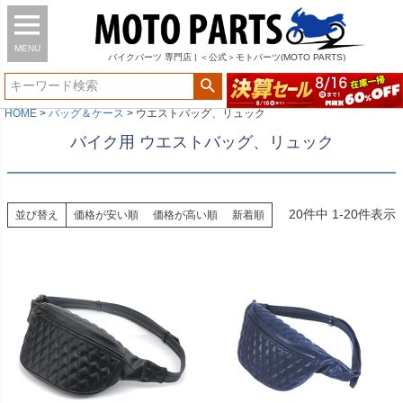
MENU
バイク
パーツ
専門店 | ＜公式＞モトパーツ(MOTO PARTS)
HOME
バッグ＆ケース
ウエストバッグ、リュック
バイク用 ウエストバッグ、リュック
20
件中
1
-
20
件表示
並び替え
価格が安い順
価格が高い順
新着順