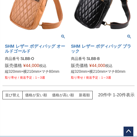
SHM レザー ボディバッグ オー
SHM レザー ボディバッグ ブラ
ルドゴールド
ック
商品番号
SLBB-O
商品番号
SLBB-B
販売価格
¥
44,000
販売価格
¥
44,000
税込
税込
縦320mm×横210mm×マチ80mm
縦320mm×横210mm×マチ80mm
1～3週
1～3週
20
件中
1
-
20
件表示
並び替え
価格が安い順
価格が高い順
新着順