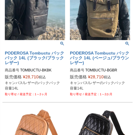
PODEROSA Tombuctu バック
PODEROSA Tombuctu バック
パック 14L (ブラック/ブラック
パック 14L (ベージュ/ブラウン
レザー)
レザー)
商品番号
TOMBUCTU-BKBK

商品番号
TOMBUCTU-BGBR

販売価格
¥
28,710
販売価格
¥
28,710
税込
税込
Tombuctu 14L Backpack  Smoky Bla
Tombuctu Backpack 14L  Safari Beig
キャンバス/レザーのバックパック

キャンバス/レザーのバックパック

ck
e
容量14L
容量14L
1～2ヶ月
1～2か月