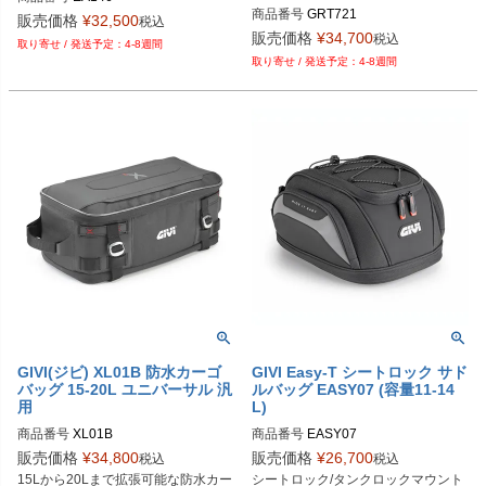
商品番号
GRT721
販売価格
¥
32,500
税込
販売価格
¥
34,700
税込
4-8週間
4-8週間
GIVI(ジビ) XL01B 防水カーゴ
GIVI Easy-T シートロック サド
バッグ 15-20L ユニバーサル 汎
ルバッグ EASY07 (容量11-14
用
L)
商品番号
XL01B
商品番号
EASY07
販売価格
¥
34,800
販売価格
¥
26,700
税込
税込
15Lから20Lまで拡張可能な防水カー
シートロック/タンクロックマウント