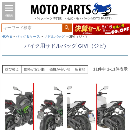
MENU
バイク
パーツ
専門店 | ＜公式＞モトパーツ(MOTO PARTS)
HOME
バッグ＆ケース
サドルバッグ
GIVI（ジビ)
バイク用サドルバッグ GIVI（ジビ)
11
件中
1
-
11
件表示
並び替え
価格が安い順
価格が高い順
新着順