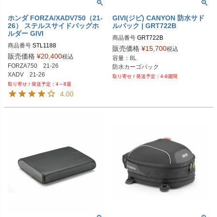
ホンダ FORZA/XADV750（21-
GIVI(ジビ) CANYON 防水サド
26） ステルスサイドバッグホ
ルバック | GRT722B
ルダー GIVI
商品番号
GRT722B
商品番号
販売価格
¥
15,700
税込
販売価格
¥
20,400
税込
容量：8L

FORZA750　21-26

防水カーゴバック
XADV　21-26
4-8週間
4～8週
4.00