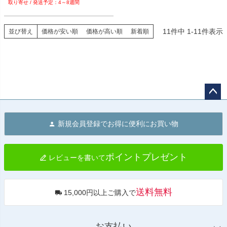
4～8週間
11
件中
1
-
11
件表示
並び替え
価格が安い順
価格が高い順
新着順
ペー
ジト
新規会員登録でお得に便利にお買い物
ップ
へ
ポイントプレゼント
レビューを書いて
送料無料
15,000円以上ご購入で
お支払い