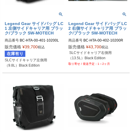
Legend Gear サイドバッグ LC
Legend Gear サイドバッグ LC
1 左側サイドキャリア用 ブラッ
2 右側サイドキャリア用 ブラッ
ク/ブラック SW-MOTECH
ク/ブラック SW-MOTECH
商品番号
BC-HTA-00-401-10200L

商品番号
BC-HTA-00-402-10200R

BC.HTA.00.401.10200L	

BC.HTA.00.402.10200R	

販売価格
¥
39,700
販売価格
¥
43,700
税込
税込
 SLCサイドキャリア右側用

在庫有り
（13.5L）Black Edition
SLCサイドキャリア左側用

1～2ヶ月
（9.8L）Black Edition