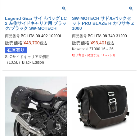
Legend Gear サイドバッグ LC
SW-MOTECH サドルバックセ
2 左側サイドキャリア用 ブラッ
ット PRO BLAZE H カワサキ Z
ク/ブラック SW-MOTECH
1000
商品番号
BC-HTA-00-402-10200L

商品番号
BC-HTA-08-740-31200

BC.HTA.00.402.10200L	

BC.HTA.08.740.31200
販売価格
¥
43,700
販売価格
¥
93,401
税込
税込
Kawasaki Z1000 16～26
在庫有り
1～2ヶ月
SLCサイドキャリア左側用

（13.5L）Black Edition