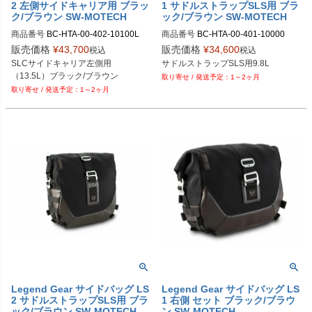
2 左側サイドキャリア用 ブラッ
1 サドルストラップSLS用 ブラ
ク/ブラウン SW-MOTECH
ック/ブラウン SW-MOTECH
商品番号
BC-HTA-00-402-10100L

商品番号
BC-HTA-00-401-10000

BC.HTA.00.402.10100L	

BC.HTA.00.401.10000	

販売価格
¥
43,700
販売価格
¥
34,600
税込
税込
SLCサイドキャリア左側用

サドルストラップSLS用9.8L
（13.5L）ブラック/ブラウン
1～2ヶ月
1～2ヶ月
Legend Gear サイドバッグ LS
Legend Gear サイドバッグ LS
2 サドルストラップSLS用 ブラ
1 右側 セット ブラック/ブラウ
ック/ブラウン SW-MOTECH
ン SW-MOTECH