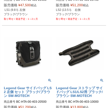
BC.HTA.00.403.20400	

BC.HTA.00.403.20700	

販売価格
¥
47,500
販売価格
¥
51,200
税込
税込
 LS1 (9.8 l). 左側

LS2 (13.5 l).　右側

ブラック/ブラウン
ブラック/ブラウン
1～2ヶ月
1～2ヶ月
Legend Gear サイドバッグ LS
Legend Gear ストラップ サイ
2 左側 セット ブラック/ブラウ
ドバッグ LS1/LS2用 ブラック/
ン SW-MOTECH
ブラウン SW-MOTECH
商品番号
BC-HTA-00-403-20500

商品番号
BC-HTA-00-403-10000

BC.HTA.00.403.20500	

BC.HTA.00.403.10000	

販売価格
¥
51,200
販売価格
¥
13,800
税込
税込