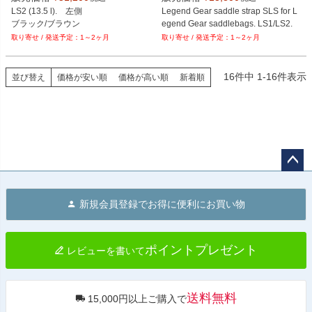
LS2 (13.5 l).　左側

Legend Gear saddle strap SLS for L
ブラック/ブラウン
egend Gear saddlebags. LS1/LS2.
1～2ヶ月
1～2ヶ月
16
件中
1
-
16
件表示
並び替え
価格が安い順
価格が高い順
新着順
ペー
ジト
新規会員登録でお得に便利にお買い物
ップ
へ
ポイントプレゼント
レビューを書いて
送料無料
15,000円以上ご購入で