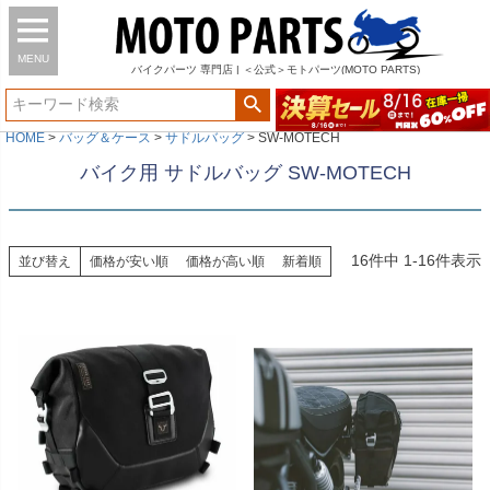
MENU
バイク
パーツ
専門店 | ＜公式＞モトパーツ(MOTO PARTS)
HOME
バッグ＆ケース
サドルバッグ
SW-MOTECH
バイク用 サドルバッグ SW-MOTECH
16
件中
1
-
16
件表示
並び替え
価格が安い順
価格が高い順
新着順