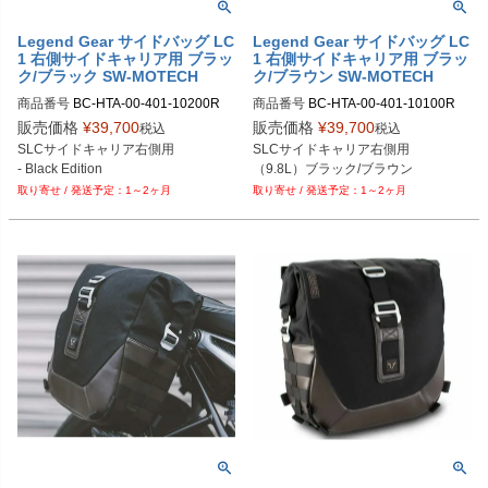
Legend Gear サイドバッグ LC
Legend Gear サイドバッグ LC
1 右側サイドキャリア用 ブラッ
1 右側サイドキャリア用 ブラッ
ク/ブラック SW-MOTECH
ク/ブラウン SW-MOTECH
商品番号
BC-HTA-00-401-10200R

商品番号
BC-HTA-00-401-10100R

BC.HTA.00.401.10200R	

BC.HTA.00.401.10100R	

販売価格
¥
39,700
販売価格
¥
39,700
税込
税込
SLCサイドキャリア右側用

SLCサイドキャリア右側用

旧型番：SW4052572045633
旧型番：SW4052572034194
- Black Edition
（9.8L）ブラック/ブラウン
1～2ヶ月
1～2ヶ月