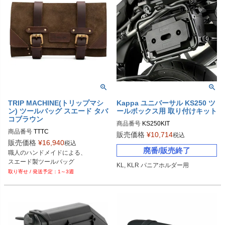
TRIP MACHINE(トリップマシ
Kappa ユニバーサル KS250 ツ
ン) ツールバッグ スエード タバ
ールボックス用 取り付けキット
コブラウン
商品番号
KS250KIT
商品番号
TTTC

販売価格
¥
10,714
税込
MCS型番：995593
販売価格
¥
16,940
税込
廃番/販売終了
職人のハンドメイドによる、

スエード製ツールバッグ
KL, KLR パニアホルダー用
1～3週