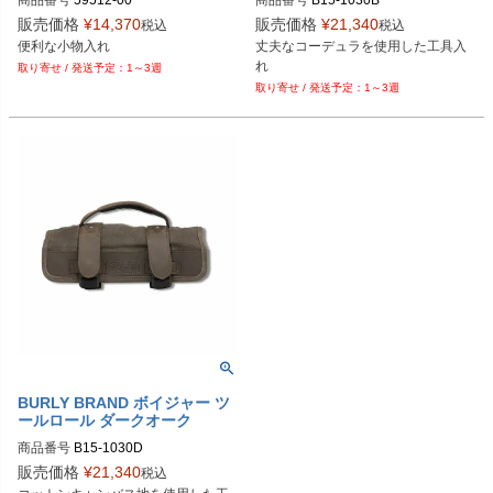
商品番号
59512-00

商品番号
B15-1030B

販売価格
¥
14,370
販売価格
¥
21,340
税込
税込
Biker's型番：106365

B型番：070267
便利な小物入れ
丈夫なコーデュラを使用した工具入
Drag型番：3506-0008
れ
1～3週
1～3週
BURLY BRAND ボイジャー ツ
ールロール ダークオーク
商品番号
B15-1030D

販売価格
¥
21,340
税込
B型番：070248