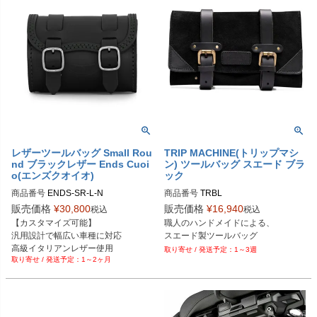
レザーツールバッグ Small Rou
TRIP MACHINE(トリップマシ
nd ブラックレザー Ends Cuoi
ン) ツールバッグ スエード ブラ
o(エンズクオイオ)
ック
商品番号
ENDS-SR-L-N

商品番号
TRBL

SR.L.N

MCS型番：995596
販売価格
¥
30,800
販売価格
¥
16,940
税込
税込
メーカーサイト：https://www.endscu
【カスタマイズ可能】

職人のハンドメイドによる、

oio.com/product/small-round/
汎用設計で幅広い車種に対応

スエード製ツールバッグ
高級イタリアンレザー使用
1～3週
1～2ヶ月