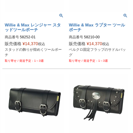
Willie & Max レンジャー スタ
Willie & Max ラプター ツール
ッドツールポーチ
ポーチ
商品番号
58252-01

商品番号
58210-00

販売価格
¥
14,370
販売価格
¥
14,370
税込
税込
Biker's型番：108879

Biker's型番：108580

スタッドの飾りが煌めくツールポー
ベルクロ固定フラップのサドルバッ
Drag型番：3510-0025
Drag型番：3510-0001
チ
グ
1～3週
1～3週