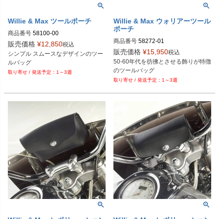
Willie & Max ツールポーチ
Willie & Max ウォリアーツール
ポーチ
商品番号
58100-00

商品番号
58272-01

販売価格
¥
12,850
税込
Biker's型番：108144

販売価格
¥
15,950
税込
シンプル スムースなデザインのツー
Biker's型番：108140

Drag型番：TP-100
50-60年代を彷彿とさせる飾りが特徴
ルバッグ
Drag型番：3503-0028
のツールバッグ
1～3週
1～3週