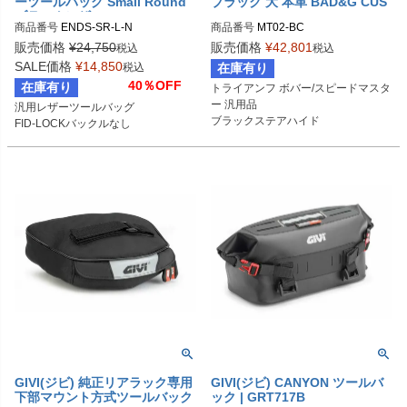
ーツールバッグ Small Round
ブラック 大 本革 BAD&G CUS
ブラックレザー Ends Cuoio
TOM
商品番号
ENDS-SR-L-N

商品番号
(エンズクオイオ)
SR.L.N

販売価格
¥
24,750
販売価格
¥
42,801
税込
税込
メーカーサイト：https://www.endscu
SALE価格
¥
14,850
税込
在庫有り
oio.com/product/small-round/
40％OFF
在庫有り
トライアンフ ボバー/スピードマスタ
ー 汎用品

汎用レザーツールバッグ

ブラックステアハイド

FID-LOCKバックルなし
クロームバックル
GIVI(ジビ) 純正リアラック専用
GIVI(ジビ) CANYON ツールバ
下部マウント方式ツールバック
ック | GRT717B