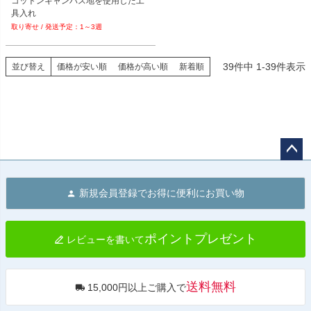
コットンキャンバス地を使用した工
具入れ
1～3週
39
件中
1
-
39
件表示
並び替え
価格が安い順
価格が高い順
新着順
ペー
ジト
新規会員登録でお得に便利にお買い物
ップ
へ
ポイントプレゼント
レビューを書いて
送料無料
15,000円以上ご購入で