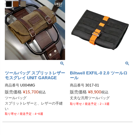
ツールバッグ スプリットレザー
Biltwell EXFIL-0 2.0 ツールロ
モスグレイ UNIT GARAGE
ール
商品番号
商品番号
3017-01

3OT：3510-0179

販売価格
¥
15,700
販売価格
¥
8,900
税込
税込
ツールバッグ

丈夫な汎用ツールバッグ
Biltwell（ビルトウェル）
スプリットレザーと、レザーの手縫
2～3週
い

4~6週