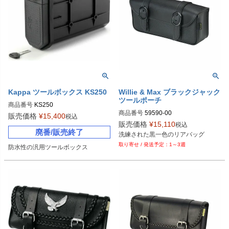
Kappa ツールボックス KS250
Willie & Max ブラックジャック
ツールポーチ
商品番号
KS250
商品番号
59590-00

販売価格
¥
15,400
税込
販売価格
¥
15,110
税込
廃番/販売終了
Biker's型番：106390

洗練された黒一色のリアバッグ
Drag型番：3510-0045
1～3週
防水性の汎用ツールボックス