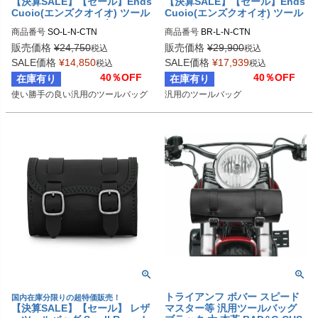
【決算SALE】【セール】Ends
【決算SALE】【セール】Ends
Cuoio(エンズクオイオ) ツール
Cuoio(エンズクオイオ) ツール
バッグ Small Oval ブラックレ
バッグ BIG Round ブラックレ
商品番号
SO-L-N-CTN

商品番号
BR-L-N-CTN

ザー
ザー
定番商品
販売価格
¥
24,750
販売価格
¥
29,900
税込
税込
BR.L.N

SALE価格
¥
14,850
SALE価格
¥
17,939
税込
税込
https://www.endscuoio.com/product/
40％OFF
40％OFF
在庫有り
在庫有り
big-round/

使い勝手の良い汎用のツールバッグ
汎用のツールバッグ
定番商品
トライアンフ ボバー スピード
国内在庫分限りの超特価販売！
【決算SALE】【セール】 レザ
マスター等 汎用ツールバッグ