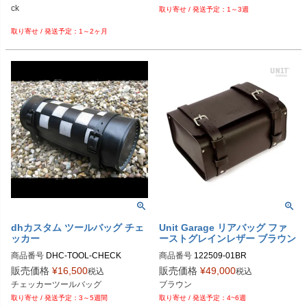
ck

1～3週
1～2ヶ月
dhカスタム ツールバッグ チェ
Unit Garage リアバッグ ファ
ッカー
ーストグレインレザー ブラウン
商品番号
DHC-TOOL-CHECK
商品番号
122509-01BR
販売価格
¥
16,500
販売価格
¥
49,000
税込
税込
チェッカーツールバッグ
ブラウン
3～5週間
4~6週