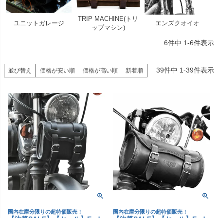
TRIP MACHINE(トリ
ユニットガレージ
エンズクオイオ
ップマシン)
6
件中
1
-
6
件表示
39
件中
1
-
39
件表示
並び替え
価格が安い順
価格が高い順
新着順
国内在庫分限りの超特価販売！
国内在庫分限りの超特価販売！