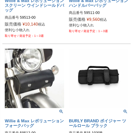
Willie & Max レボリューション
Willie & Max レボリューション
スクリーン ウインドシールドバ
ハンドルバーバッグ
ッグ
商品番号
59511-00

商品番号
59513-00

販売価格
¥
9,560
税込
Biker's型番：106364

販売価格
¥
10,140
税込
便利な小物入れ
Biker's型番：106366

Drag型番：3507-0009
便利な小物入れ
1～3週
Drag型番：3508-0009
1～3週
Willie & Max レボリューション
BURLY BRAND ボイジャー ツ
フォークバッグ
ールロール ブラック