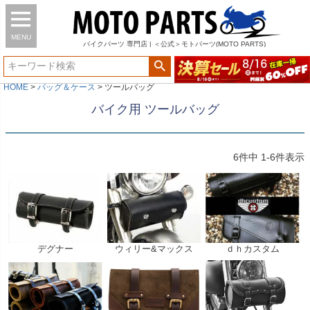
MENU
バイク
パーツ
専門店 | ＜公式＞モトパーツ(MOTO PARTS)
HOME
バッグ＆ケース
ツールバッグ
バイク用 ツールバッグ
6
件中
1
-
6
件表示
デグナー
ウィリー&マックス
ｄｈカスタム