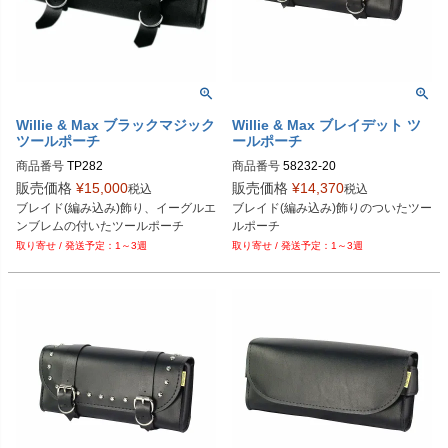
Willie & Max ブラックマジック
Willie & Max ブレイデット ツ
ツールポーチ
ールポーチ
商品番号
TP282

商品番号
58232-20

旧型番：58282-20

販売価格
¥
15,000
販売価格
¥
14,370
税込
税込
Biker's型番：108147

ブレイド(編み込み)飾り、イーグルエ
ブレイド(編み込み)飾りのついたツー
Biker's型番：108156

Drag型番：TP-232
ンブレムの付いたツールポーチ
ルポーチ
Drag型番：TP282
1～3週
1～3週