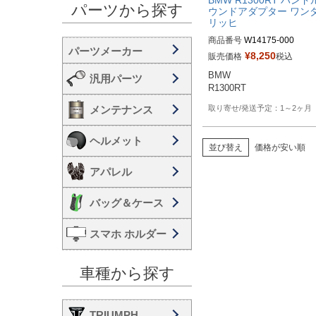
パーツから探す
ウンドアダプター ワン
リッヒ
商品番号
W14175-000

¥
8,250
販売価格
税込
BMW 

汎用パーツ
メンテナンス
1～2ヶ月
ヘルメット
並び替え
価格が安い順
アパレル
バッグ＆ケース
スマホ ホルダー
車種から探す
TRIUMPH