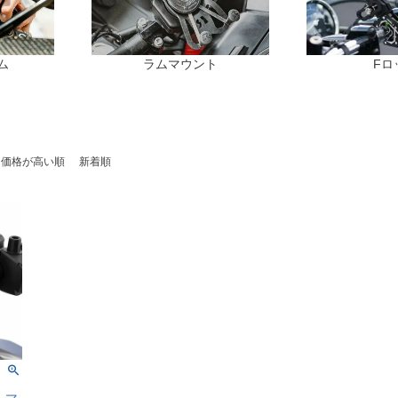
ム
ラムマウント
Fロ
価格が高い順
新着順
ルマ