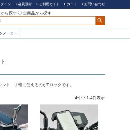
ログイン
会員登録
ご利用ガイド
カート
お問い合わせ
品から探す
全商品から探す
ツメーカー
ント
ウント、手軽に使えるのがFロックです。
4
件中
1
-
4
件表示