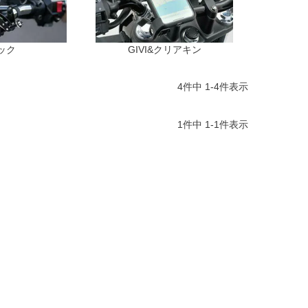
ック
GIVI&クリアキン
4
件中
1
-
4
件表示
1
件中
1
-
1
件表示