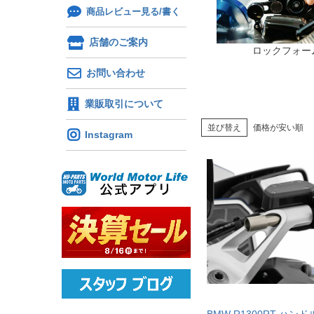
商品レビュー見る/書く
店舗のご案内
ロックフォー
お問い合わせ
業販取引について
並び替え
価格が安い順
Instagram
BMW R1300RT ハンド