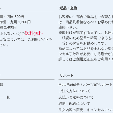
料
返品・交換
・四国 800円
お客様のご都合で返品をご希望さ
九州 1,200円
は、商品到着後なるべくお早めに
,400円
連絡下さい。
※取付けが完了するまでは、お届
送料無料
円以上お買い上げで
確認のため型番の確認できるも
目安については、
ご利用ガイド
を
等）の保管をお勧めします。
さい。
商品によっては返品を承れない場
ンセル手数料が必要になる場合が
詳しくは
ご利用ガイド
をご利用く
ジ
サポート
録
MotoParts(モトパーツ)のサポート
ご注文方法について
ー一覧
支払いと送料について
納期、配送について
注文内容の変更、キャンセルにつ