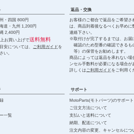
料
返品・交換
・四国 800円
お客様のご都合で返品をご希望さ
九州 1,200円
は、商品到着後なるべくお早めに
,400円
連絡下さい。
※取付けが完了するまでは、お届
送料無料
円以上お買い上げで
確認のため型番の確認できるも
目安については、
ご利用ガイド
を
等）の保管をお勧めします。
さい。
商品によっては返品を承れない場
ンセル手数料が必要になる場合が
詳しくは
ご利用ガイド
をご利用く
ジ
サポート
録
MotoParts(モトパーツ)のサポート
ご注文方法について
ー一覧
支払いと送料について
納期、配送について
注文内容の変更、キャンセルにつ