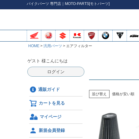
バイク
パーツ
専門店｜MOTO-PARTS[モトパーツ]
HOME
汎用パーツ
エアフィルター
ゲスト 様こんにちは
ログイン
通販ガイド
並び替え
価格が安い順
カートを見る
マイページ
新規会員登録