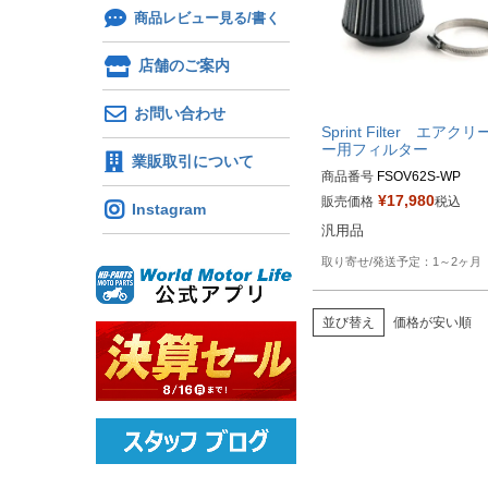
商品レビュー見る/書く
店舗のご案内
お問い合わせ
Sprint Filter エアク
ー用フィルター
業販取引について
商品番号
FSOV62S-WP

¥
17,980
販売価格
税込
Instagram
汎用品
1～2ヶ月
並び替え
価格が安い順