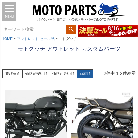
MENU
バイク
パーツ
専門店 | ＜公式＞モトパーツ(MOTO PARTS)
HOME
アウトレット セール品
モトグッチ
モトグッチ アウトレット カスタムパーツ
2
件中
1
-
2
件表示
並び替え
価格が安い順
価格が高い順
新着順