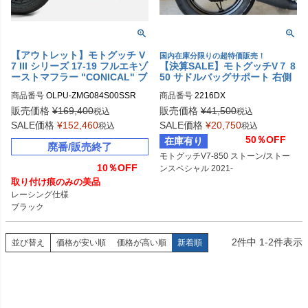
【アウトレット】モトグッチ V
国内在庫分限りの超特価販売！
7 III シリーズ 17-19 フルエキゾ
【決算SALE】モトグッチV７ 8
ーストマフラー "CONICAL" ブ
50 サドルバッグサポート 右側
ラック ZARD
ユニットガレージ
商品番号
OLPU-ZMG084S00SSR
商品番号
2216DX

販売価格
¥
169,400
販売価格
¥
41,500
税込
税込
SALE価格
¥
152,460
SALE価格
¥
20,750
税込
税込
50％OFF
在庫有り
廃番/販売終了
モトグッチV7-850 ストーン/ストー
10％OFF
ンスペシャル 2021-
取り付け痕のみの美品
レーシング仕様

ブラック
2
件中
1
-
2
件表示
並び替え
価格が安い順
価格が高い順
新着順