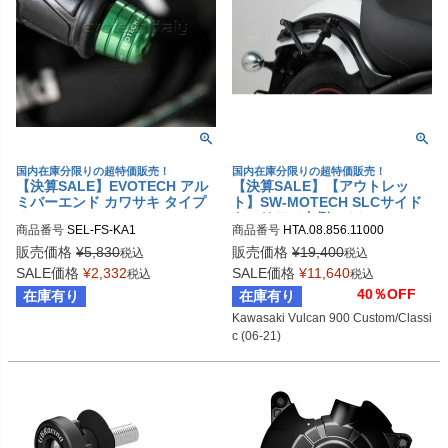
国内在庫分限りの超特価販売！
国内在庫分限りの超特価販売！
【決算SALE】EVOTECH アル
【決算SALE】【アウトレッ
ミバーエンド カワサキ タイプ
ト】SW-MOTECH SLCサイド
１
キャリア（右側のみ） Kawasa
商品番号
SEL-FS-KA1
商品番号
HTA.08.856.11000

ki Vulcan 900 Custom/Classi
sw_HTA_08_856_11000
c (06-21) | HTA.08.856.11000
販売価格
¥
5,830
販売価格
¥
19,400
税込
税込
SALE価格
¥
2,332
SALE価格
¥
11,640
税込
税込
40％OFF
在庫有り
在庫有り
Kawasaki Vulcan 900 Custom/Classi
c (06-21)