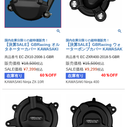
国内在庫分限りの超特価販売！
国内在庫分限りの超特価販売！
【決算SALE】GBRacing オル
【決算SALE】GBRacing ウォ
タネーターカバー KAWASAKI
ーターポンプカバー KAWASAK
Ninja ZX-10R
I Ninja 400
商品番号
EC-ZX10-2008-1-GBR

商品番号
EC-ZXR400-2018-5-GBR

gbr_EC-ZX10-2008-1-GBR
gbr_EC-ZXR400-2018-5-GBR
販売価格
¥
18,500
販売価格
¥
15,500
税込
税込
SALE価格
¥
7,399
SALE価格
¥
9,299
税込
税込
60％OFF
40％OFF
在庫有り
在庫有り
KAWASAKI Ninja ZX-10R
KAWASAKI Ninja 400