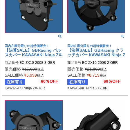
国内在庫分限りの超特価販売！
国内在庫分限りの超特価販売！
【決算SALE】GBRacing パル
【決算SALE】GBRacing クラ
スカバー KAWASAKI Ninja ZX-
ッチカバー KAWASAKI Ninja Z
10R
X-10R
商品番号
EC-ZX10-2008-3-GBR

商品番号
EC-ZX10-2008-2-GBR

gbr_EC-ZX10-2008-3-GBR
gbr_EC-ZX10-2008-2-GBR
販売価格
¥
15,000
販売価格
¥
21,800
税込
税込
SALE価格
¥
5,999
SALE価格
¥
8,719
税込
税込
60％OFF
60％OFF
在庫有り
在庫有り
KAWASAKI Ninja ZX-10R
KAWASAKI Ninja ZX-10R