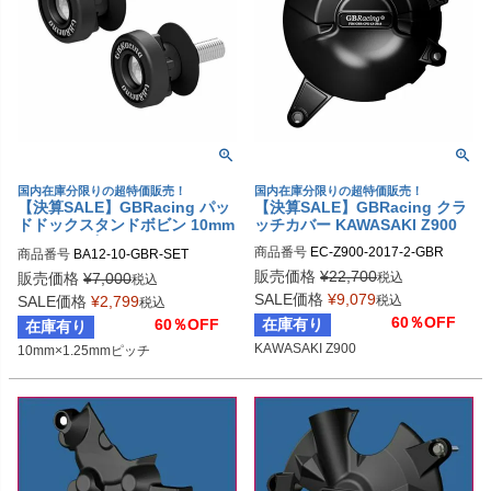
国内在庫分限りの超特価販売！
国内在庫分限りの超特価販売！
【決算SALE】GBRacing パッ
【決算SALE】GBRacing クラ
ドドックスタンドボビン 10mm
ッチカバー KAWASAKI Z900
×1.25mmピッチ
商品番号
EC-Z900-2017-2-GBR

商品番号
BA12-10-GBR-SET

gbr_EC-Z900-2017-2-GBR
gbr_BA12-10-GBR-SET
販売価格
¥
22,700
税込
販売価格
¥
7,000
税込
SALE価格
¥
9,079
税込
SALE価格
¥
2,799
税込
60％OFF
在庫有り
60％OFF
在庫有り
KAWASAKI Z900
10mm×1.25mmピッチ