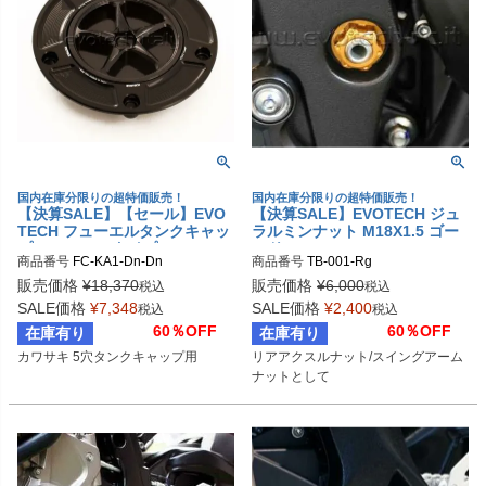
国内在庫分限りの超特価販売！
国内在庫分限りの超特価販売！
【決算SALE】【セール】EVO
【決算SALE】EVOTECH ジュ
TECH フューエルタンクキャッ
ラルミンナット M18X1.5 ゴー
プ Kawasaki タイプ1
ルド | TB-001-Rg
商品番号
FC-KA1-Dn-Dn
商品番号
TB-001-Rg
販売価格
¥
18,370
販売価格
¥
6,000
税込
税込
SALE価格
¥
7,348
SALE価格
¥
2,400
税込
税込
60％OFF
60％OFF
在庫有り
在庫有り
カワサキ 5穴タンクキャップ用
リアアクスルナット/スイングアーム
ナットとして