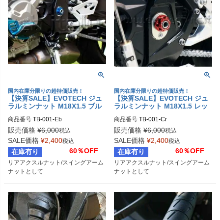
国内在庫分限りの超特価販売！
国内在庫分限りの超特価販売！
【決算SALE】EVOTECH ジュ
【決算SALE】EVOTECH ジュ
ラルミンナット M18X1.5 ブル
ラルミンナット M18X1.5 レッ
ー | TB-001-Eb
ド | TB-001-Cr
商品番号
TB-001-Eb
商品番号
TB-001-Cr
販売価格
¥
6,000
販売価格
¥
6,000
税込
税込
SALE価格
¥
2,400
SALE価格
¥
2,400
税込
税込
60％OFF
60％OFF
在庫有り
在庫有り
リアアクスルナット/スイングアーム
リアアクスルナット/スイングアーム
ナットとして
ナットとして