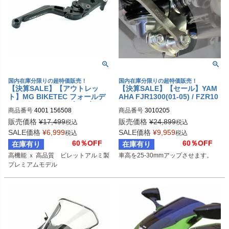
国内在庫分限りの超特価販売！
国内在庫分限りの超特価販売！
【決算SALE】【アウトレッ
【決算SALE】【セール】YAM
ト】MG BIKETEC フォールデ
AHA FJR1300(01-05) / FZR10
ィング アジャスタブル ブレー
00(89-95) / YZF-R6(06-) / KAW
商品番号
4001 156508
商品番号
3010205
キレバー ブラック DUCATI/KT
ASAKI Z300 (15-) ハイアップ
M/TRIUMPH
キット MIZU
販売価格
¥
17,499
販売価格
¥
24,899
税込
税込
SALE価格
¥
6,999
SALE価格
¥
9,959
税込
税込
60％OFF
60％OFF
在庫有り
在庫有り
高機能 ｘ 高品質　ビレットアルミ製
車高を25-30mmアップさせます。
プレミアムモデル