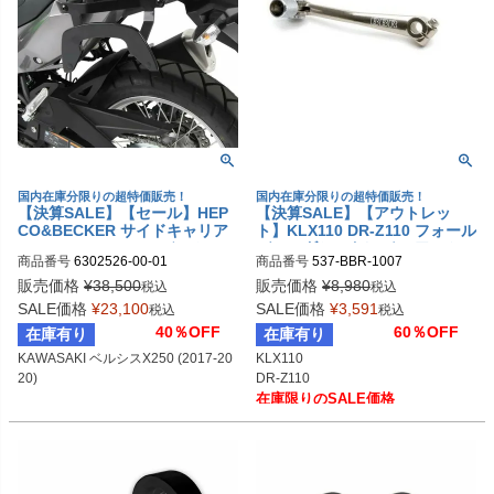
4)

国内在庫分限りの超特価販売！
国内在庫分限りの超特価販売！
【決算SALE】【セール】HEP
【決算SALE】【アウトレッ
CO&BECKER サイドキャリア
ト】KLX110 DR-Z110 フォール
C-BOW KAWASAKI ベルシスX
ディングシフトレバー アルミ B
商品番号
6302526-00-01

商品番号
537-BBR-1007
250 (2017-2020)
BR
6302523 00 01
販売価格
¥
38,500
販売価格
¥
8,980
税込
税込
SALE価格
¥
23,100
SALE価格
¥
3,591
税込
税込
40％OFF
60％OFF
在庫有り
在庫有り
KAWASAKI ベルシスX250 (2017-20
KLX110

20)
在庫限りのSALE価格