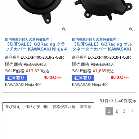
国内在庫分限りの超特価販売！
国内在庫分限りの超特価販売！
【決算SALE】GBRacing クラ
【決算SALE】GBRacing オル
ッチカバー KAWASAKI Ninja 4
タネーターカバー KAWASAKI
00
Ninja 400
商品番号
EC-ZXR400-2018-2-GBR

商品番号
EC-ZXR400-2018-1-GBR

gbr_EC-ZXR400-2018-2-GBR
gbr_EC-ZXR400-2018-1-GBR
販売価格
¥
22,800
販売価格
¥
19,100
税込
税込
SALE価格
¥
13,679
SALE価格
¥
7,639
税込
税込
40％OFF
60％OFF
在庫有り
在庫有り
KAWASAKI Ninja 400
KAWASAKI Ninja 400
81
件中
1
-
40
件表示
並び替え
価格が安い順
価格が高い順
新着順
1
2
3