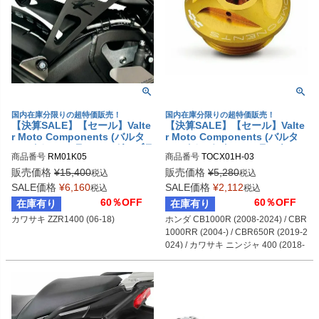
国内在庫分限りの超特価販売！
国内在庫分限りの超特価販売！
【決算SALE】【セール】Valte
【決算SALE】【セール】Valte
r Moto Components (バルタ
r Moto Components (バルタ
ーモト） マフラーハンガーブラ
ーモト） オイルフィラーキャッ
商品番号
RM01K05
商品番号
TOCX01H-03
ケット カワサキ ZZR1400 (06-
プ ゴールド ホンダ / DUCATI /
18)
カワサキ / ヤマハ / トライアン
販売価格
¥
15,400
販売価格
¥
5,280
税込
税込
フ
SALE価格
¥
6,160
SALE価格
¥
2,112
税込
税込
60％OFF
60％OFF
在庫有り
在庫有り
カワサキ ZZR1400 (06-18)

ホンダ CB1000R (2008-2024) / CBR
1000RR (2004-) / CBR650R (2019-2
024) / カワサキ ニンジャ 400 (2018-
2024) / ベルシス 650 (2006-2024) / Z
650 (2017-2024) / Z900 (2017-2024) 
/ DUCATI パニガーレV2 (2021-2024) 
/ パニガーレV4 (2018-2024) / トライ
アンフ スピードトリプル (2023-202