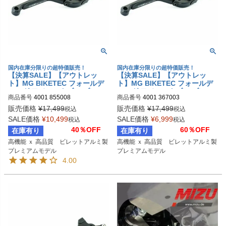
国内在庫分限りの超特価販売！
国内在庫分限りの超特価販売！
【決算SALE】【アウトレッ
【決算SALE】【アウトレッ
ト】MG BIKETEC フォールデ
ト】MG BIKETEC フォールデ
ィング アジャスタブル ブレー
ィング アジャスタブル ブレー
商品番号
4001 855008
商品番号
4001 367003
キレバー ブラック BMW / SUZ
キレバー ブラック 4001 36700
UKI / TRIUMPH
3
販売価格
¥
17,499
販売価格
¥
17,499
税込
税込
SALE価格
¥
10,499
SALE価格
¥
6,999
税込
税込
40％OFF
60％OFF
在庫有り
在庫有り
高機能 ｘ 高品質　ビレットアルミ製
高機能 ｘ 高品質　ビレットアルミ製
プレミアムモデル
プレミアムモデル
4.00