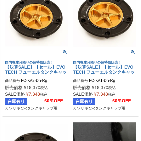
国内在庫分限りの超特価販売！
国内在庫分限りの超特価販売！
【決算SALE】【セール】EVO
【決算SALE】【セール】EVO
TECH フューエルタンクキャッ
TECH フューエルタンクキャッ
プ Kawasaki タイプ2
プ Kawasaki タイプ1
商品番号
FC-KA2-Dn-Rg
商品番号
FC-KA1-Dn-Rg
販売価格
¥
18,370
販売価格
¥
18,370
税込
税込
SALE価格
¥
7,348
SALE価格
¥
7,348
税込
税込
60％OFF
60％OFF
在庫有り
在庫有り
カワサキ 5穴タンクキャップ用
カワサキ 5穴タンクキャップ用