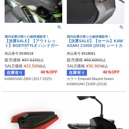
国内在庫分限りの超特価販売！
国内在庫分限りの超特価販売！
【決算SALE】【アウトレッ
【決算SALE】【セール】KAW
ト】BODYSTYLE ハンドガー
ASAKI Z1000 (2018) シートカ
ド マットブラック KAWASAKI
バー グリーン BODYSTYLE
商品番号
6536018
商品番号
6518061
Z900 (2017-2025)
販売価格
¥
37,510
販売価格
¥
50,600
税込
税込
SALE価格
¥
22,506
SALE価格
¥
30,360
税込
税込
40％OFF
40％OFF
在庫有り
在庫有り
KAWASAKI Z900 (2017-2025)
カラー:Emerald Blazed Green

KAWASAKI Z1000 (2018)