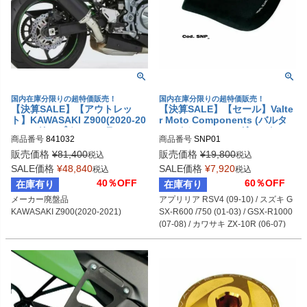
国内在庫分限りの超特価販売！
国内在庫分限りの超特価販売！
【決算SALE】【アウトレッ
【決算SALE】【セール】Valte
ト】KAWASAKI Z900(2020-20
r Moto Components (バルタ
21) スリップオンマフラー DSX
ーモト） レーシングシートフォ
商品番号
841032
商品番号
SNP01
-5 (4-1) スーパーショート ブラ
ーム アプリリア / スズキ / カワ
ック SHARK
サキ
販売価格
¥
81,400
販売価格
¥
19,800
税込
税込
SALE価格
¥
48,840
SALE価格
¥
7,920
税込
税込
40％OFF
60％OFF
在庫有り
在庫有り
メーカー廃盤品

アプリリア RSV4 (09-10) / スズキ G
KAWASAKI Z900(2020-2021)
SX-R600 /750 (01-03) / GSX-R1000 