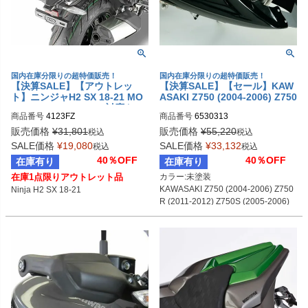
国内在庫分限りの超特価販売！
国内在庫分限りの超特価販売！
【決算SALE】【アウトレッ
【決算SALE】【セール】KAW
ト】ニンジャH2 SX 18-21 MO
ASAKI Z750 (2004-2006) Z750
NOKEY/MONOLOCK対応トッ
R (2011-2012) Z750S (2005-20
商品番号
4123FZ
商品番号
6530313
プケース用 リアキャリア GIVI
06) アンダースポイラー(ベリー
パン) 未塗装 BODYSTYLE
販売価格
¥
31,801
販売価格
¥
55,220
税込
税込
SALE価格
¥
19,080
SALE価格
¥
33,132
税込
税込
40％OFF
40％OFF
在庫有り
在庫有り
在庫1点限りアウトレット品
カラー:未塗装

KAWASAKI Z750 (2004-2006) Z750
Ninja H2 SX 18-21
R (2011-2012) Z750S (2005-2006)