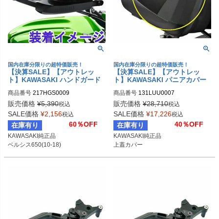
国内在庫分限りの超特価販売！
国内在庫分限りの超特価販売！
【決算SALE】【アウトレッ
【決算SALE】【アウトレッ
ト】KAWASAKI ハンドガード
ト】KAWASAKI パニアカバー
シェル イエロー ベルシス650(1
セット
商品番号
217HGS0009
商品番号
131LUU0007
0-18)
販売価格
¥
5,390
販売価格
¥
28,710
税込
税込
SALE価格
¥
2,156
SALE価格
¥
17,226
税込
税込
60％OFF
40％OFF
在庫有り
在庫有り
KAWASAKI純正品

KAWASAKI純正品

ベルシス650(10-18)
上蓋カバー