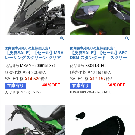
国内在庫分限りの超特価販売！
国内在庫分限りの超特価販売！
【決算SALE】【セール】MRA
【決算SALE】【セール】SEC
レーシングスクリーン クリア
DEM スタンダード・スクリー
カワサキ Z650(17-19)
ン Kawasaki ZX-12R(00-01)
商品番号
MRA4025066159376
商品番号
BK061STFC
ライトブラウン
販売価格
¥
24,200
販売価格
¥
42,894
税込
税込
SALE価格
¥
14,520
SALE価格
¥
17,157
税込
税込
40％OFF
60％OFF
在庫有り
在庫有り
カワサキ Z650(17-19)
Kawasaki ZX-12R(00-01)