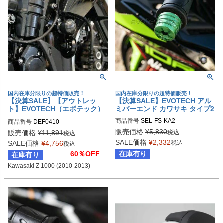
国内在庫分限りの超特価販売！
国内在庫分限りの超特価販売！
【決算SALE】【アウトレッ
【決算SALE】EVOTECH アル
ト】EVOTECH（エボテック）
ミバーエンド カワサキ タイプ2
フレームスライダー カワサキ Z
商品番号
SEL-FS-KA2
商品番号
DEF0410
1000 (2010-2013)
販売価格
¥
5,830
税込
販売価格
¥
11,891
税込
SALE価格
¥
2,332
税込
SALE価格
¥
4,756
税込
在庫有り
60％OFF
在庫有り
Kawasaki Z 1000 (2010-2013)