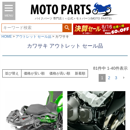
MENU
バイク
パーツ
専門店 | ＜公式＞モトパーツ(MOTO PARTS)
HOME
アウトレット セール品
カワサキ
カワサキ アウトレット セール品
81
件中
1
-
40
件表示
並び替え
価格が安い順
価格が高い順
新着順
1
2
3