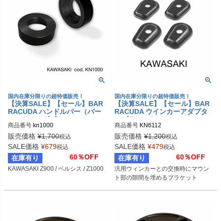
国内在庫分限りの超特価販売！
国内在庫分限りの超特価販売！
【決算SALE】【セール】BAR
【決算SALE】【セール】BAR
RACUDA ハンドルバー（バー
RACUDA ウインカーアダプタ
エンド）アダプター Kawasaki
ーブラケット KAWASAKI
商品番号
kn1000
商品番号
KN6112
販売価格
¥
1,700
販売価格
¥
1,200
税込
税込
SALE価格
¥
679
SALE価格
¥
479
税込
税込
60％OFF
60％OFF
在庫有り
在庫有り
KAWASAKI Z900 / ベルシス / Z1000
汎用ウィンカーとの交換時にマウン
ト部の隙間を埋めるブラケット