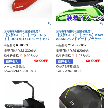
国内在庫分限りの超特価販売！
国内在庫分限りの超特価販売！
【決算SALE】【アウトレッ
【決算SALE】【セール】KAW
ト】BODYSTYLE シートカバ
ASAKI ハンドガードブラケッ
ー Sportsline KAWASAKI Z10
ト ベルシス650(10-18)
商品番号
6518003
商品番号
217HGS0007
00 (2017) オレンジ/ブラック
販売価格
¥
33,330
販売価格
¥
29,920
税込
税込
SALE価格
¥
19,998
SALE価格
¥
11,968
税込
税込
40％OFF
60％OFF
在庫有り
在庫有り
メーカー廃盤品。

KAWASAKI純正品

KAWASAKI Z1000 (2017)
ベルシス650(10-18)