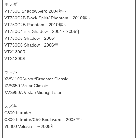
ホンダ

VT750C Shadow Aero 2004年～

VT750C2B Black Spirit/ Phantom　2010年～

VT750C2B Phantom　2010年～

VT750C4-5-6 Shadow　2004～2006年

VT750C5 Shadow　2005年

VT750C6 Shadow　2006年

VTX1300R

VTX1300S

ヤマハ

XVS1100 V-star/Dragstar Classic

XVS650 V-star Classic

XVS950A V-star/Midnight star

スズキ

C800 Intruder

C800 Intruder/C50 Boulevard　2005年～

VL800 Volusia　～2005年
