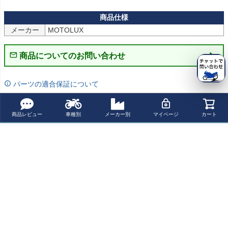
メーカー
MOTOLUX
商品についてのお問い合わせ
パーツの適合保証について
レビューを書く
商品レビュー
車種別
メーカー別
マイページ
カート
よく一緒に見られている商品
モートーン SNA
Motone キャップ
Freedom Perfor
COBRA 4インチ
KESKULL トラ
LUCKY7 5パネ
mance コンバッ
スリップオンマ
ッカーキャップ
ルキャップ フラ
ト クローム ヤマ
フラー XVS950
¥ 5,600(税込)
¥ 4,980(税込)
¥ 198,000(税込)
¥ 96,800(税込)
ブラックスゥエ
ットピーク / エ
ハ ロードスター
V-Star
ード Motone
クリュ＆グリー
1999-2016
ン