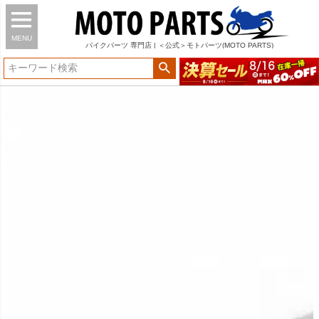
MENU
バイク
パーツ
専門店 | ＜公式＞モトパーツ(MOTO PARTS)