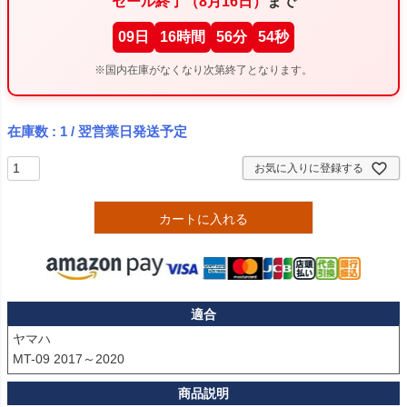
セール終了（8月16日）
まで
09
日
16
時間
56
分
53
秒
※国内在庫がなくなり次第終了となります。
在庫数
1
/ 翌営業日発送予定
お気に入りに登録する
カートに入れる
適合
ヤマハ
