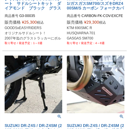
ート サドルシートキット ダ
1/ガスガスSM700/スズキDRZ4
イアモンド ブラック グラス
00SM/S カーボン フォークカバ
トラッカー/ビッグボーイ -07
ー SUPERMOFOOLS
商品番号
G3-00035
商品番号
CARBON-FK-COV-EXCFE

M品番：CARBON-FORK-COVERS-
販売価格
¥
25,300
販売価格
¥
29,300
税込
税込
GOODSxEASYRIDERS

KTM 690SMC R

オリジナルサドルシート！

HUSQVARNA 701

2007年迄のグラストラッカーにボル
GASGAS SM700

1～3週
4～8週
SUZUKI DR-Z4S / DR-Z4SM (2
SUZUKI DR-Z4S / DR-Z4SM (2