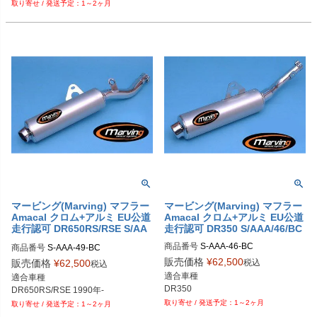
1～2ヶ月
マービング(Marving) マフラー
マービング(Marving) マフラー
Amacal クロム+アルミ EU公道
Amacal クロム+アルミ EU公道
走行認可 DR650RS/RSE S/AA
走行認可 DR350 S/AAA/46/BC
A/49/BC
商品番号
S-AAA-46-BC

商品番号
S-AAA-49-BC

販売価格
¥
62,500
税込
販売価格
¥
62,500
税込
メーカー型番：S/AAA/46/BC

メーカー型番：S/AAA/49/BC

適合車種

適合車種

EUD型番：mvg_S-AAA-46-BC
EUD型番：mvg_S-AAA-49-BC
DR350
DR650RS/RSE 1990年-
1～2ヶ月
1～2ヶ月