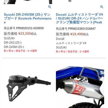
Suzuki DR-Z4S/SM (25-) サン
Ducati ムルティストラーダ V4
プガード Evotech Performanc
/ SUZUKI DR-Z4 ハンドルバー
e
クランプ装着型マウント(Peak
Design用) Evotech Performa
商品番号
PRN020151-020659

商品番号
PRN015363-016647

nce
PRN020151-020659-01

PRN015363-016647-01

販売価格
¥
23,200
税込
販売価格
¥
19,499
税込
PRN020151-020659-02
PRN015363-016647-02

SUZUKI

Ducati

PRN015363-016647-03

DR-Z4S (25-)

ムルティストラーダ V4

PRN015363-016647-04

DR-Z4SM (25-)
SUZUKI

PRN015363-016647-05

2~4週間
2~4週間
DR-Z4S/SM
PRN015363-016647-06

PRN015363-016647-07

PRN015363-016647-08

PRN015363-016647-09

PRN015363-016647-10

PRN015363-016647-11

PRN015363-016647-12

PRN015363-016647-12

PRN015363-016647-13

PRN015363-016647-14