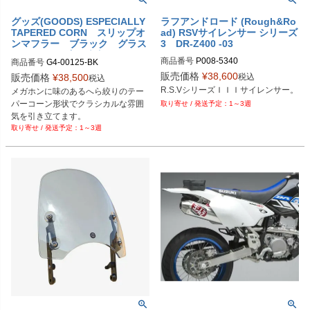
グッズ(GOODS) ESPECIALLY
ラフアンドロード (Rough&Ro
TAPERED CORN スリップオ
ad) RSVサイレンサー シリーズ
ンマフラー ブラック グラス
3 DR-Z400 -03
トラッカー/ビッグボーイ 08’～
商品番号
P008-5340
商品番号
G4-00125-BK
(FI対応)
販売価格
¥
38,600
税込
販売価格
¥
38,500
税込
メガホンに味のあるへら絞りのテー
パーコーン形状でクラシカルな雰囲
1～3週
気を引き立てます。

1～3週
ブラック