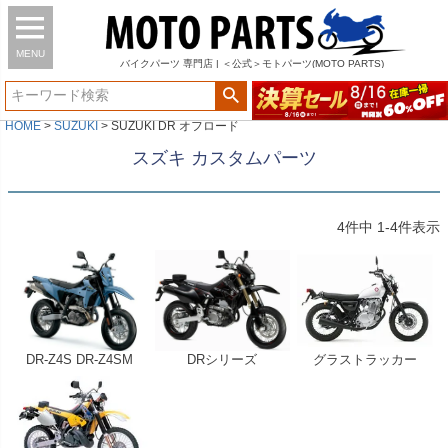
MENU
バイク
パーツ
専門店 | ＜公式＞モトパーツ(MOTO PARTS)
HOME
SUZUKI
SUZUKI DR オフロード
スズキ カスタムパーツ
4
件中
1
-
4
件表示
DR-Z4S DR-Z4SM
DRシリーズ
グラストラッカー