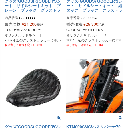
グッズ(GOODS) GOODER'Sシ
グッズ(GOODS) GOODER'Sシ
ート サドルシートキット プ
ート サドルシートキット 縦
レーン ブラック グラストラ
タック ブラック グラストラ
ッカー/ビッグボーイ -07
ッカー/ビッグボーイ -07
商品番号
G3-00033
商品番号
G3-00034
販売価格
¥
24,200
販売価格
¥
25,300
税込
税込
GOODSxEASYRIDERS

GOODSxEASYRIDERS

オリジナルサドルシート！

オリジナルサドルシート！

2007年迄のグラストラッカーにボル
2007年迄のグラストラッカーにボル
1～3週
1～3週
グッズ(GOODS) GOODER'Sシ
KTM690SMC/ハスクバーナ70