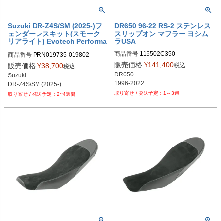
Suzuki DR-Z4S/SM (2025-)フ
DR650 96-22 RS-2 ステンレス
ェンダーレスキット(スモーク
スリップオン マフラー ヨシム
リアライト) Evotech Performa
ラUSA
nce
商品番号
116502C350
商品番号
PRN019735-019802

PRN019735-019802-01

販売価格
¥
141,400
税込
販売価格
¥
38,700
税込
PRN019735-019802-02
DR650

Suzuki

1996-2022
DR-Z4S/SM (2025-)
1～3週
2~4週間