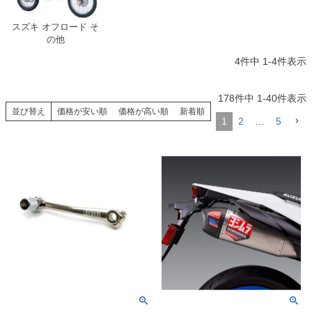
スズキ オフロード そ
の他
4
件中
1
-
4
件表示
178
件中
1
-
40
件表示
並び替え
価格が安い順
価格が高い順
新着順
1
2
…
5