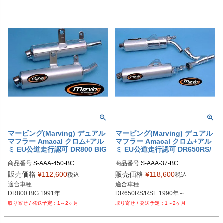
マービング(Marving) デュアル
マービング(Marving) デュアル
マフラー Amacal クロム+アル
マフラー Amacal クロム+アル
ミ EU公道走行認可 DR800 BIG
ミ EU公道走行認可 DR650RS/
'91 S/AAA/450/BC
RSE 90- S/AAA/37/BC
商品番号
S-AAA-450-BC

商品番号
S-AAA-37-BC

販売価格
¥
112,600
販売価格
¥
118,600
税込
税込
メーカー型番：S/AAA/450/BC

メーカー型番：S/AAA/37/BC

適合車種

適合車種

EUD型番：mvg_S-AAA-450-BC
EUD型番：mvg_S-AAA-37-BC
DR800 BIG 1991年
1～2ヶ月
1～2ヶ月