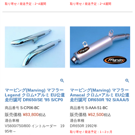
9-016469-016517-016518-05

9-016516-016518-05

2~4週間
2~4週間
PRN015536-015554-016079-01645
PRN015536-016079-016459-01646
9-016469-016517-016518-06

9-016516-016518-06

PRN015536-015554-016079-01645
PRN015536-016079-016459-01646
9-016469-016517-016518-07

9-016516-016518-07

PRN015536-015554-016079-01645
PRN015536-016079-016459-01646
9-016469-016517-016518-08

9-016516-016518-08

PRN015536-015554-016079-01645
PRN015536-016079-016459-01646
9-016469-016517-016518-09

9-016516-016518-09
PRN015536-015554-016079-01645
9-016469-016517-016518-10
マービング(Marving) マフラー
マービング(Marving) マフラー
Legend クロム+アルミ EU公道
Amacal クロム+アルミ EU公道
走行認可 DR650/SE '95 S/CP0
走行認可 DR650R '92 S/AAA/5
6/BC
1/BC
商品番号
S-CP06-BC

商品番号
S-AAA-51-BC

販売価格
¥
83,800
販売価格
¥
62,500
税込
税込
メーカー型番：S/CP06/BC

メーカー型番：S/AAA/51/BC

適合車種

適合車種

EUD型番：mvg_S-CP06-BC
EUD型番：mvg_S-AAA-51-BC
VS600/750/800 イントルーダー　19
DR650R 1992年
1～2ヶ月