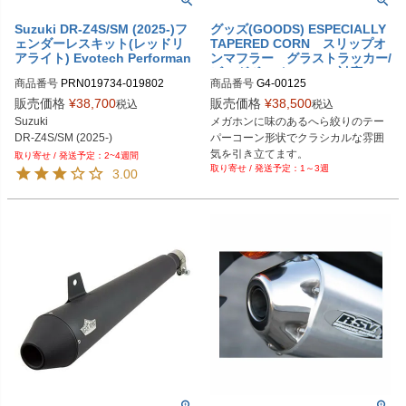
Suzuki DR-Z4S/SM (2025-)フ
グッズ(GOODS) ESPECIALLY
ェンダーレスキット(レッドリ
TAPERED CORN スリップオ
アライト) Evotech Performan
ンマフラー グラストラッカー/
ce
ビッグボーイ 08’～(FI対応)
商品番号
PRN019734-019802

商品番号
G4-00125
PRN019734-019802-01

販売価格
¥
38,700
販売価格
¥
38,500
税込
税込
PRN019734-019802-02
Suzuki

メガホンに味のあるへら絞りのテー
DR-Z4S/SM (2025-)
パーコーン形状でクラシカルな雰囲
気を引き立てます。

2~4週間
1～3週
シルバー
3.00