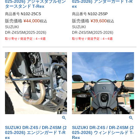
025-2026) アジャスタブルセン
025-2026) アンダーガード T-R
タースタンド T-Rex
ex
商品番号
N102-25CS
商品番号
N102-25SP
販売価格
¥
44,000
販売価格
¥
39,600
税込
税込
SUZUKI

SUZUKI

DR-Z4S/SM(2025-2026)
DR-Z4S/SM(2025-2026)
4～6週
4～6週
SUZUKI DR-Z4S / DR-Z4SM (2
SUZUKI DR-Z4S / DR-Z4SM (2
025-2026) エンジンガード T-R
025-2026) ウィンドシールド T-
ex
Rex