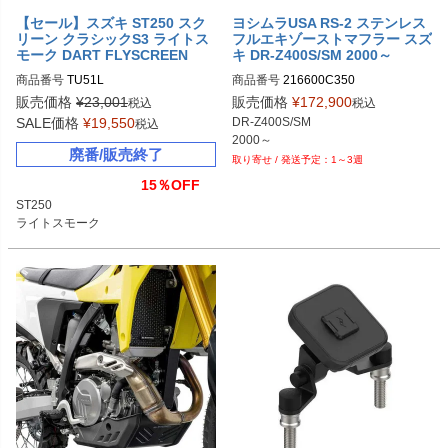
【セール】スズキ ST250 スク
ヨシムラUSA RS-2 ステンレス
リーン クラシックS3 ライトス
フルエキゾーストマフラー スズ
モーク DART FLYSCREEN
キ DR-Z400S/SM 2000～
商品番号
TU51L
商品番号
216600C350
販売価格
¥
23,001
販売価格
¥
172,900
税込
税込
SALE価格
¥
19,550
DR-Z400S/SM

税込
2000～
廃番/販売終了
1～3週
15％OFF
ST250

ライトスモーク