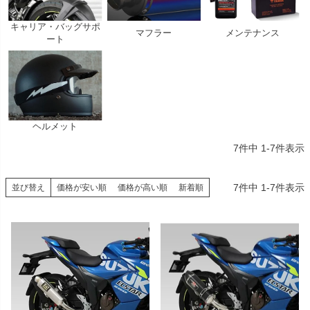
キャリア・バッグサポ
マフラー
メンテナンス
ート
ヘルメット
7
件中
1
-
7
件表示
7
件中
1
-
7
件表示
並び替え
価格が安い順
価格が高い順
新着順