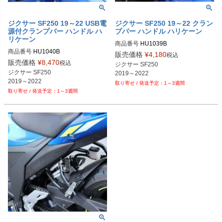
ジクサー SF250 19～22 USB電
ジクサー SF250 19～22 クラン
源付クランプバー ハンドル ハ
プバー ハンドル ハリケーン
リケーン
商品番号
HU1039B

商品番号
HU1040B

PLOT型番：P106-7321
販売価格
¥
4,180
税込
PLOT型番：P106-7322
販売価格
¥
8,470
税込
ジクサー SF250

ジクサー SF250

2019～2022
2019～2022
1～3週間
1～3週間