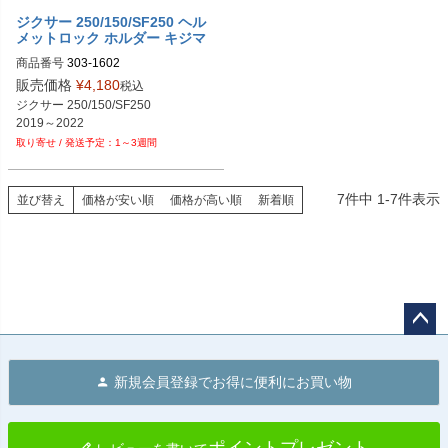
ジクサー 250/150/SF250 ヘル
メットロック ホルダー キジマ
商品番号
303-1602
販売価格
¥
4,180
税込
ジクサー 250/150/SF250

2019～2022
1～3週間
7
件中
1
-
7
件表示
並び替え
価格が安い順
価格が高い順
新着順
ペー
ジト
新規会員登録でお得に便利にお買い物
ップ
へ
ポイントプレゼント