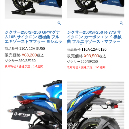
ジクサー250/SF250 GPマグナ
ジクサー250/SF250 R-77S サ
ム105 サイクロン 機械曲 フル
イクロン カーボンエンド 機械
エキゾーストマフラー ヨシムラ
曲 フルエキゾーストマフラー
ヨシムラ
商品番号
110A-12A-5U50

商品番号
110A-12A-5120

PLOT型番：P102-0290
PLOT型番：P102-0288
販売価格
¥
68,200
税込
販売価格
¥
93,500
税込
ジクサー250/SF250
ジクサー250/SF250
1-3週間
1-3週間