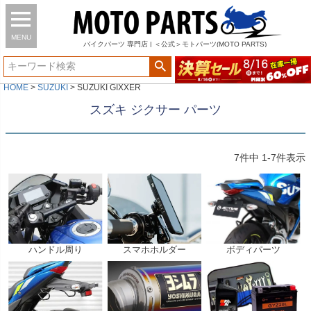
MENU
バイク
パーツ
専門店 | ＜公式＞モトパーツ(MOTO PARTS)
HOME
SUZUKI
SUZUKI GIXXER
スズキ ジクサー パーツ
7
件中
1
-
7
件表示
ハンドル周り
スマホホルダー
ボディパーツ