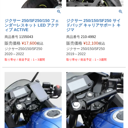
ジクサー 250/SF250/150 フェ
ジクサー 250/150/SF250 サイ
ンダーレスキット LED アクテ
ドバッグ キャリアサポート キ
ィブ ACTIVE
ジマ
商品番号
1155043

商品番号
PLOT型番：P103-3645
販売価格
¥
17,600
販売価格
¥
12,100
税込
税込
ジクサー250/150/SF250

ジクサー 250/150/SF250

2020～2022
2019～2022
1～3週間
1～3週間