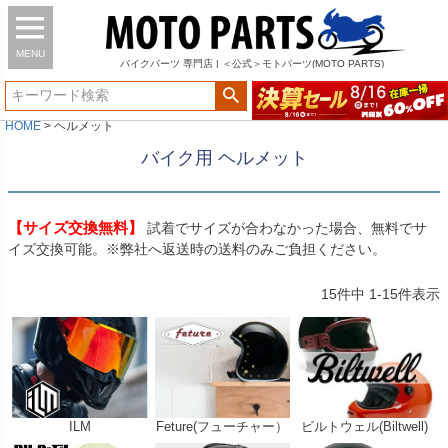
MENU
バイク
パーツ
専門店 | ＜公式＞モトパーツ(MOTO PARTS)
HOME
ヘルメット
バイク用 ヘルメット
【サイズ交換無料】
試着でサイズが合わなかった場合、無料でサ
イズ交換可能。※弊社へ返送時の送料のみご負担ください。
15
件中
1
-
15
件表示
ILM
Feture(フューチャー）
ビルトウェル(Biltwell)