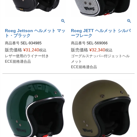
Roeg Jettson ヘルメット マッ
Roeg JETT ヘルメット シルバ
ト・ブラック
ーフレーク
商品番号
SEL-934985
商品番号
SEL-569066

S：569066

販売価格
¥
31,240
販売価格
¥
32,340
税込
税込
M：569067

レザー使用のライナー付き

ゴーグルスナッパ―付ジェットヘル
L：569068

ECE規格適合品
メット

XL：569069

ECE規格適合品
2XL：569070