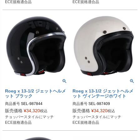
ECE規格適合品
ECE規格適合品
962071：XL

987578：XL

962072：2XL
987579：2XL
Roeg x 13-1/2 ジェットヘルメ
Roeg x 13-1/2 ジェットヘルメ
ット ブラック
ット ヴィンテージホワイト
商品番号
SEL-987844

商品番号
SEL-987409

987844：S

987409：S

販売価格
¥
34,320
販売価格
¥
34,320
税込
税込
987889：M

987552：M

チョッパースタイルにマッチ

チョッパースタイルにマッチ

987890：L

987553：L

ECE規格適合品
ECE規格適合品
987891：XL

987554：XL

987892：2XL
987555：2XL