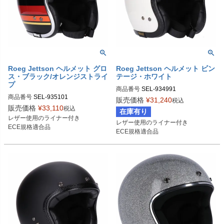
Roeg Jettson ヘルメット グロ
Roeg Jettson ヘルメット ビン
ス・ブラック/オレンジストライ
テージ・ホワイト
プ
商品番号
SEL-934991
商品番号
SEL-935101
販売価格
¥
31,240
税込
販売価格
¥
33,110
税込
在庫有り
レザー使用のライナー付き

レザー使用のライナー付き

ECE規格適合品
ECE規格適合品