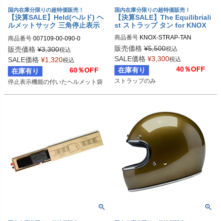
国内在庫分限りの超特価販売！
国内在庫分限りの超特価販売！
【決算SALE】Held(ヘルド) ヘ
【決算SALE】The Equilibriali
ルメットサック 三角停止表示
st ストラップ タン for KNOX
ヘルメット袋
商品番号
KNOX-STRAP-TAN
商品番号
007109-00-090-0

007109-00/090-0-Stck

販売価格
¥
5,500
税込
販売価格
¥
3,300
税込
held_7109
SALE価格
¥
3,300
税込
SALE価格
¥
1,320
税込
40％OFF
在庫有り
60％OFF
在庫有り
ストラップのみ
停止表示機能の付いたヘルメット袋