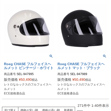
Roeg CHASE フルフェイスヘ
Roeg CHASE フルフェイスヘ
ルメット ビンテージ・ホワイト
ルメット マット・ブラック
商品番号
SEL-947995
商品番号
SEL-947989
販売価格
¥
50,490
販売価格
¥
50,490
税込
税込
レトロなルックスのフルフェイスヘ
レトロなルックスのフルフェイスヘ
ルメット

ルメット

ECE規格適合品
ECE規格適合品
271
件中
1
-
40
件表示
並び替え
価格が安い順
価格が高い順
新着順