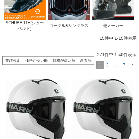
SCHUBERTH(シュー
ゴーグル&サングラス
他メーカー
ベルト)
15
件中
1
-
15
件表示
271
件中
1
-
40
件表示
並び替え
価格が安い順
価格が高い順
新着順
1
2
…
7