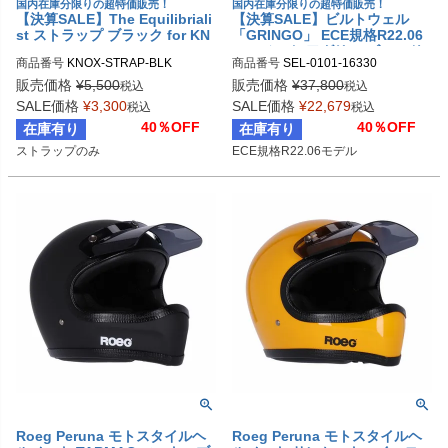
国内在庫分限りの超特価販売！
国内在庫分限りの超特価販売！
【決算SALE】The Equilibriali
【決算SALE】ビルトウェル
st ストラップ ブラック for KN
「GRINGO」 ECE規格R22.06
OX
ヘルメット アグリー ゴールド
商品番号
KNOX-STRAP-BLK
商品番号
SEL-0101-16330

メタリック
S：0101-16327

販売価格
¥
5,500
販売価格
¥
37,800
税込
税込
M：0101-16328

SALE価格
¥
3,300
SALE価格
¥
22,679
税込
税込
L：0101-16329

40％OFF
40％OFF
在庫有り
在庫有り
XL：0101-16330

ストラップのみ
ECE規格R22.06モデル
XXL：0101-16331

BILTWELL（ビルトウェル）
Roeg Peruna モトスタイルヘ
Roeg Peruna モトスタイルヘ