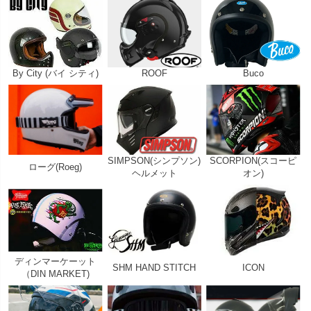
By City (バイ シティ)
ROOF
Buco
SIMPSON(シンプソン)
SCORPION(スコーピ
ローグ(Roeg)
ヘルメット
オン)
ディンマーケーット
SHM HAND STITCH
ICON
（DIN MARKET)