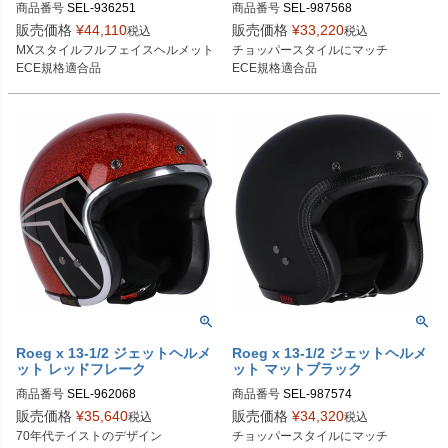
商品番号
SEL-936251
商品番号
SEL-987568

987568：S

販売価格
¥
44,110
販売価格
¥
33,220
税込
税込
987569：M

MXスタイルフルフェイスヘルメット

チョッパースタイルにマッチ

987570：L

ECE規格適合品
ECE規格適合品
987571：XL

987572：2XL
Roeg x 13-1/2 ジェットヘルメ
Roeg x 13-1/2 ジェットヘルメ
ット レッドフレーク
ット マットブラック
商品番号
SEL-962068

商品番号
SEL-987574

962068：S

987574：S

販売価格
¥
35,640
販売価格
¥
34,320
税込
税込
962069：M

987575：M

70年代テイストのデザイン

チョッパースタイルにマッチ

962070：L

987576：L
