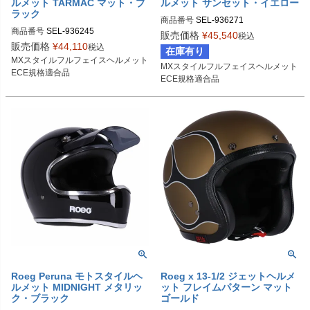
ルメット TARMAC マット・ブ
ルメット サンセット・イエロー
ラック
商品番号
SEL-936271
商品番号
SEL-936245
販売価格
¥
45,540
税込
販売価格
¥
44,110
税込
在庫有り
MXスタイルフルフェイスヘルメット

MXスタイルフルフェイスヘルメット

ECE規格適合品
ECE規格適合品
Roeg Peruna モトスタイルヘ
Roeg x 13-1/2 ジェットヘルメ
ルメット MIDNIGHT メタリッ
ット フレイムパターン マット
ク・ブラック
ゴールド