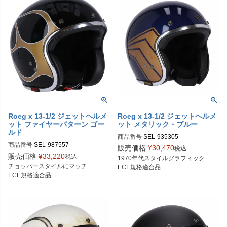
Roeg x 13-1/2 ジェットヘルメ
Roeg x 13-1/2 ジェットヘルメ
ット ファイヤーパターン ゴー
ット メタリック・ブルー
ルド
商品番号
SEL-935305
商品番号
SEL-987557

販売価格
¥
30,470
税込
987557：S

販売価格
¥
33,220
税込
1970年代スタイルグラフィック

987558：M

チョッパースタイルにマッチ

ECE規格適合品
987559：L

ECE規格適合品
987565：XL

987566：2XL