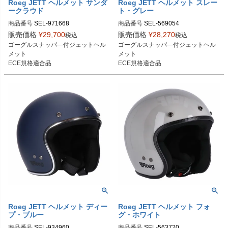
Roeg JETT ヘルメット サンダ
Roeg JETT ヘルメット スレー
ークラウド
ト・グレー
商品番号
SEL-971668

商品番号
SEL-569054
S：971668

販売価格
¥
29,700
販売価格
¥
28,270
税込
税込
M：971669

ゴーグルスナッパ―付ジェットヘル
ゴーグルスナッパ―付ジェットヘル
L：971670

メット

メット

XL：971671

ECE規格適合品
ECE規格適合品
2XL：971672
Roeg JETT ヘルメット ディー
Roeg JETT ヘルメット フォ
プ・ブルー
グ・ホワイト
商品番号
SEL-934960
商品番号
SEL-563720