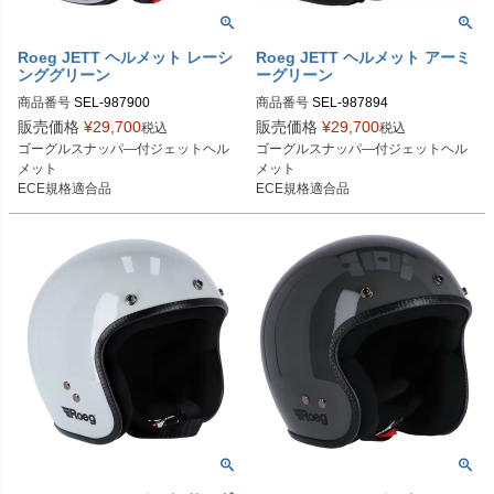
Roeg JETT ヘルメット レーシ
Roeg JETT ヘルメット アーミ
ンググリーン
ーグリーン
商品番号
SEL-987900

商品番号
SEL-987894

S：987900

S：987894

販売価格
¥
29,700
販売価格
¥
29,700
税込
税込
M：987901

M：987895

ゴーグルスナッパ―付ジェットヘル
ゴーグルスナッパ―付ジェットヘル
L：987902

L：987896

メット

メット

XL：987903

XL：987897

ECE規格適合品
ECE規格適合品
2XL：987904
2XL：987898