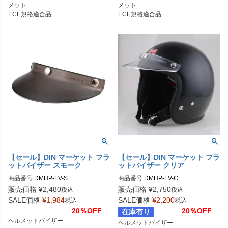
メット

メット

ECE規格適合品
ECE規格適合品
【セール】DIN マーケット フラ
【セール】DIN マーケット フラ
ットバイザー スモーク
ットバイザー クリア
商品番号
DMHP-FV-S
商品番号
DMHP-FV-C
販売価格
¥
2,480
販売価格
¥
2,750
税込
税込
SALE価格
¥
1,984
SALE価格
¥
2,200
税込
税込
20％OFF
20％OFF
在庫有り
ヘルメットバイザー
ヘルメットバイザー